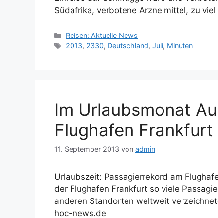
Südafrika, verbotene Arzneimittel, zu vie
Kategorien
Reisen: Aktuelle News
Schlagwörter
2013
,
2330
,
Deutschland
,
Juli
,
Minuten
Im Urlaubsmonat Au
Flughafen Frankfurt
11. September 2013
von
admin
Urlaubszeit: Passagierrekord am Flughaf
der Flughafen Frankfurt so viele Passagi
anderen Standorten weltweit verzeichne
hoc-news.de