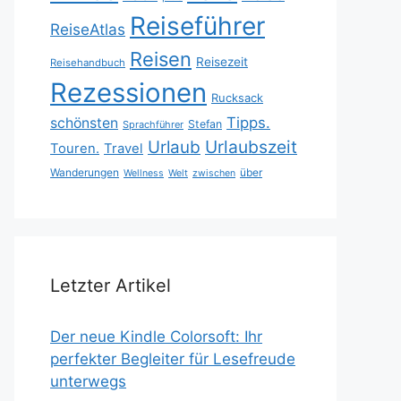
Reiseführer
ReiseAtlas
Reisen
Reisezeit
Reisehandbuch
Rezessionen
Rucksack
Tipps.
schönsten
Stefan
Sprachführer
Urlaubszeit
Urlaub
Touren.
Travel
Wanderungen
über
Wellness
Welt
zwischen
Letzter Artikel
Der neue Kindle Colorsoft: Ihr
perfekter Begleiter für Lesefreude
unterwegs