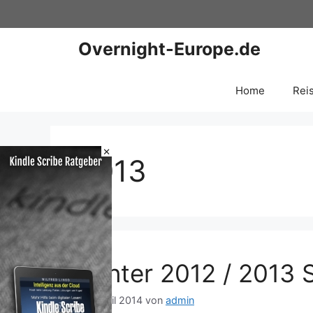
Zum
Inhalt
springen
Overnight-Europe.de
Home
Rei
×
2013
Winter 2012 / 2013 
15. April 2014
von
admin