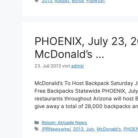
Schlagwörter
2013
,
August
,
Börse
,
Frankfurt
PHOENIX, July 23, 
McDonald’s …
23. Juli 2013
von
admin
McDonald’s To Host Backpack Saturday J
Free Backpacks Statewide PHOENIX, Jul
restaurants throughout Arizona will host 
give away a total of 28,000 backpacks 
Kategorien
Reisen: Aktuelle News
Schlagwörter
/PRNewswire/
,
2013
,
July
,
McDonald's
,
PHOEN