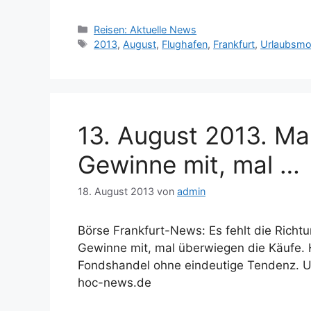
Kategorien
Reisen: Aktuelle News
Schlagwörter
2013
,
August
,
Flughafen
,
Frankfurt
,
Urlaubsmo
13. August 2013. M
Gewinne mit, mal …
18. August 2013
von
admin
Börse Frankfurt-News: Es fehlt die Rich
Gewinne mit, mal überwiegen die Käufe. 
Fondshandel ohne eindeutige Tendenz. 
hoc-news.de