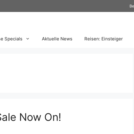
Be
se Specials
Aktuelle News
Reisen: Einsteiger
Sale Now On!