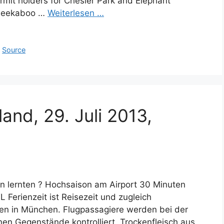
mit holders for Chesler Park and Elephant
 Peekaboo …
Weiterlesen …
,
Source
and, 29. Juli 2013,
gen lernten ? Hochsaison am Airport 30 Minuten
 Ferienzeit ist Reisezeit und zugleich
fen in München. Flugpassagiere werden bei der
en Gegenstände kontrolliert. Trockenfleisch aus