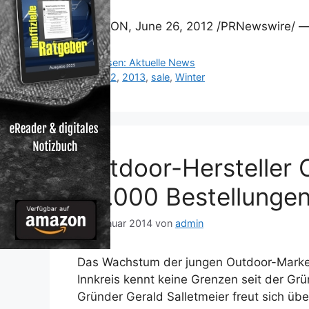
LONDON, June 26, 2012 /PRNewswire/ 
Kategorien
Reisen: Aktuelle News
Schlagwörter
2012
,
2013
,
sale
,
Winter
Outdoor-Hersteller 
30.000 Bestellunge
30. Januar 2014
von
admin
Das Wachstum der jungen Outdoor-Marke 
Innkreis kennt keine Grenzen seit der G
Gründer Gerald Salletmeier freut sich üb