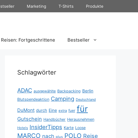
stseller
Marketing
T-Shirts
Produkte
Reisen: Fortgeschrittene
Bestseller
Schlagwörter
ADAC
Berlin
ausgewählte
Backpacking
Camping
Blutspendeaktion
Deutschland
für
DuMont
durch
Eine
fuer
extra
Gutschein
Handbücher
Herausnehmen
InsiderTipps
Karte
Loose
Hotels
MARCO
POLO
Reise
nach
plus