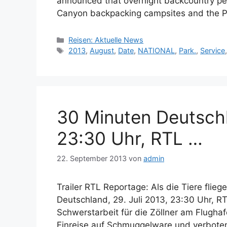
announced that overnight backcountry per
Canyon backpacking campsites and the
Kategorien
Reisen: Aktuelle News
Schlagwörter
2013
,
August
,
Date
,
NATIONAL
,
Park.
,
Service
30 Minuten Deutschl
23:30 Uhr, RTL …
22. September 2013
von
admin
Trailer RTL Reportage: Als die Tiere flie
Deutschland, 29. Juli 2013, 23:30 Uhr, RTL
Schwerstarbeit für die Zöllner am Flugha
Einreise auf Schmuggelware und verboten