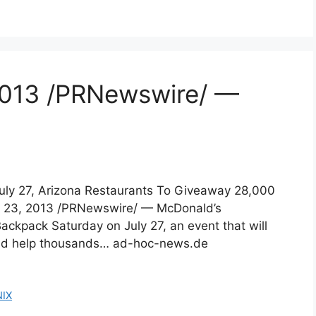
2013 /PRNewswire/ —
uly 27, Arizona Restaurants To Giveaway 28,000
y 23, 2013 /PRNewswire/ — McDonald’s
Backpack Saturday on July 27, an event that will
and help thousands… ad-hoc-news.de
IX