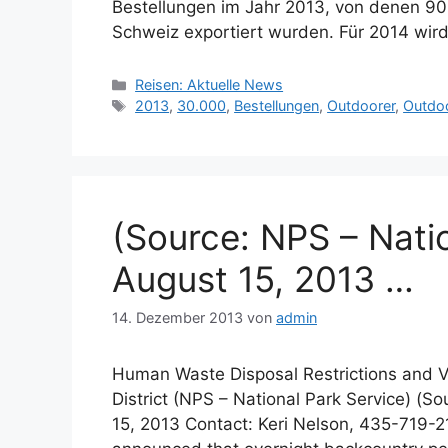
Bestellungen im Jahr 2013, von denen 90
Schweiz exportiert wurden. Für 2014 wir
Kategorien
Reisen: Aktuelle News
Schlagwörter
2013
,
30.000
,
Bestellungen
,
Outdoorer
,
Outdoo
(Source: NPS – Natio
August 15, 2013 …
14. Dezember 2013
von
admin
Human Waste Disposal Restrictions and V
District (NPS – National Park Service) (S
15, 2013 Contact: Keri Nelson, 435-719-2