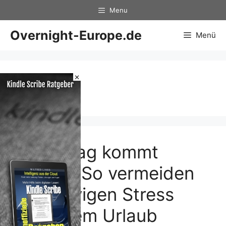
Zum
Menu
Inhalt
springen
Overnight-Europe.de
Menü
×
nach
Der Alltag kommt
zurück: So vermeiden
Sie nervigen Stress
nach dem Urlaub