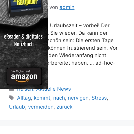
27. August 2014
von
admin
Sommer, Sonne, Urlaubszeit – vorbei! Der
Arbeitsalltag hat Sie wieder. Da kann der
Urlaub noch so schön sein: Die ersten Tage
zurück im Beruf können frustrierend sein. Vor
allem, wenn Sie den Wiederanfang nicht
entsprechend vorbereitet haben. … ad-hoc-
news.de
Kategorien
Reisen: Aktuelle News
Schlagwörter
Alltag
,
kommt
,
nach
,
nervigen
,
Stress
,
Urlaub
,
vermeiden
,
zurück