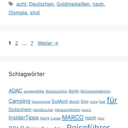
Schlagwörter
acht
,
Deutschen
,
Goldmedaillen
,
nach
,
Olympia
,
sind
Seite
Seite
Seite
1
2
…
7
Weiter
→
Schlagwörter
ADAC
Berlin
ausgewählte
Backpacking
Blutspendeaktion
für
Camping
DuMont
durch
Eine
fuer
Deutschland
extra
Gutschein
Handbücher
Herausnehmen
Hotels
MARCO
InsiderTipps
nach
Karte
Loose
plus
Reiseführer