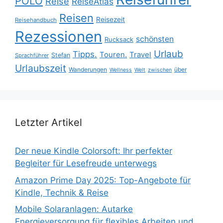
POLO
Reise
ReiseAtlas
Reisen
Reisezeit
Reisehandbuch
Rezessionen
schönsten
Rucksack
Urlaub
Tipps.
Touren.
Travel
Stefan
Sprachführer
Urlaubszeit
Wanderungen
über
Wellness
Welt
zwischen
Letzter Artikel
Der neue Kindle Colorsoft: Ihr perfekter
Begleiter für Lesefreude unterwegs
Amazon Prime Day 2025: Top-Angebote für
Kindle, Technik & Reise
Mobile Solaranlagen: Autarke
Energieversorgung für flexibles Arbeiten und