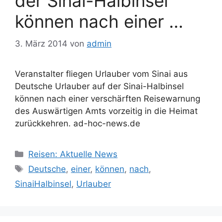
der Sinai-Halbinsel
können nach einer …
3. März 2014
von
admin
Veranstalter fliegen Urlauber vom Sinai aus
Deutsche Urlauber auf der Sinai-Halbinsel
können nach einer verschärften Reisewarnung
des Auswärtigen Amts vorzeitig in die Heimat
zurückkehren. ad-hoc-news.de
Kategorien
Reisen: Aktuelle News
Schlagwörter
Deutsche
,
einer
,
können
,
nach
,
SinaiHalbinsel
,
Urlauber