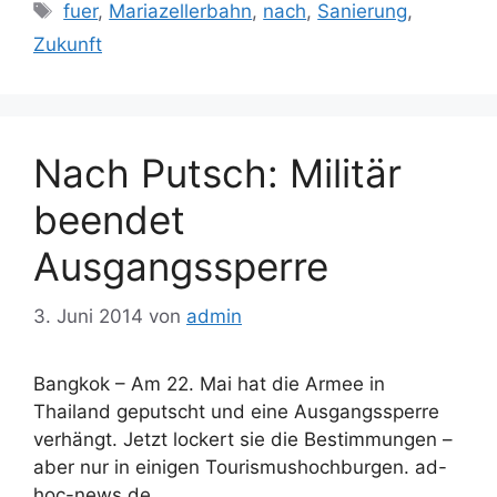
Schlagwörter
fuer
,
Mariazellerbahn
,
nach
,
Sanierung
,
Zukunft
Nach Putsch: Militär
beendet
Ausgangssperre
3. Juni 2014
von
admin
Bangkok – Am 22. Mai hat die Armee in
Thailand geputscht und eine Ausgangssperre
verhängt. Jetzt lockert sie die Bestimmungen –
aber nur in einigen Tourismushochburgen. ad-
hoc-news.de