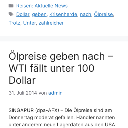
Kategorien
Reisen: Aktuelle News
Schlagwörter
Dollar
,
geben
,
Krisenherde
,
nach
,
Ölpreise
,
Trotz
,
Unter
,
zahlreicher
Ölpreise geben nach –
WTI fällt unter 100
Dollar
31. Juli 2014
von
admin
SINGAPUR (dpa-AFX) – Die Ölpreise sind am
Donnertag moderat gefallen. Händler nannten
unter anderem neue Lagerdaten aus den USA