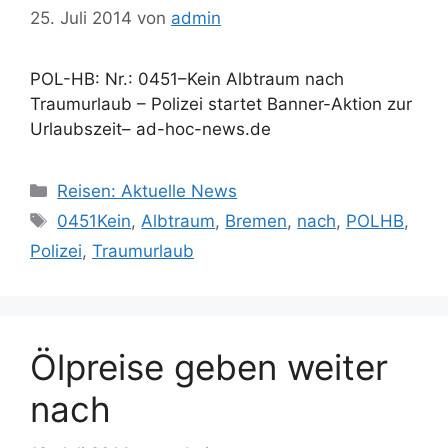
25. Juli 2014
von
admin
POL-HB: Nr.: 0451–Kein Albtraum nach
Traumurlaub – Polizei startet Banner-Aktion zur
Urlaubszeit– ad-hoc-news.de
Kategorien
Reisen: Aktuelle News
Schlagwörter
0451Kein
,
Albtraum
,
Bremen
,
nach
,
POLHB
,
Polizei
,
Traumurlaub
Ölpreise geben weiter
nach