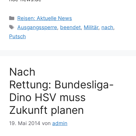
Kategorien
Reisen: Aktuelle News
Schlagwörter
Ausgangssperre
,
beendet
,
Militär
,
nach
,
Putsch
Nach
Rettung: Bundesliga-
Dino HSV muss
Zukunft planen
19. Mai 2014
von
admin