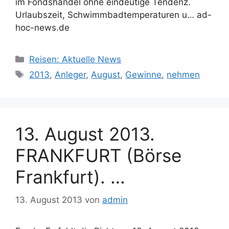
im Fondshandel ohne eindeutige Tendenz.
Urlaubszeit, Schwimmbadtemperaturen u… ad-
hoc-news.de
Kategorien
Reisen: Aktuelle News
Schlagwörter
2013
,
Anleger
,
August
,
Gewinne
,
nehmen
13. August 2013.
FRANKFURT (Börse
Frankfurt). …
13. August 2013
von
admin