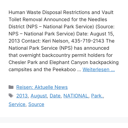
Human Waste Disposal Restrictions and Vault
Toilet Removal Announced for the Needles
District (NPS – National Park Service) (Source:
NPS – National Park Service) Date: August 15,
2013 Contact: Keri Nelson, 435-719-2143 The
National Park Service (NPS) has announced
that overnight backcountry permit holders for
Chesler Park and Elephant Canyon backpacking
campsites and the Peekaboo …
Weiterlesen …
Kategorien
Reisen: Aktuelle News
Schlagwörter
2013
,
August
,
Date
,
NATIONAL
,
Park.
,
Service
,
Source