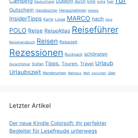
Camping
DuMont
durch
Eine
fuer
Deutschland
extra
Gutschein
Handbücher
Herausnehmen
Hotels
MARCO
InsiderTipps
nach
Karte
Loose
plus
Reiseführer
POLO
Reise
ReiseAtlas
Reisen
Reisezeit
Reisehandbuch
Rezessionen
schönsten
Rucksack
Urlaub
Tipps.
Touren.
Travel
Stefan
Sprachführer
Urlaubszeit
Wanderungen
über
Wellness
Welt
zwischen
Letzter Artikel
Der neue Kindle Colorsoft: Ihr perfekter
Begleiter für Lesefreude unterwegs