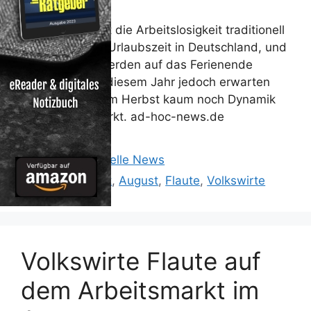
Im August steigt die Arbeitslosigkeit traditionell
an. Denn es ist Urlaubszeit in Deutschland, und
Einstellungen werden auf das Ferienende
verschoben. In diesem Jahr jedoch erwarten
Experten auch im Herbst kaum noch Dynamik
auf dem Jobmarkt. ad-hoc-news.de
Kategorien
Reisen: Aktuelle News
Schlagwörter
Arbeitsmarkt
,
August
,
Flaute
,
Volkswirte
Volkswirte Flaute auf
dem Arbeitsmarkt im