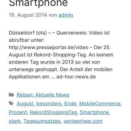
Smartphone
19. August 2014
von
admin
Düsseldorf (ots) – – Querverweis: Video ist
abrufbar unter:
http://www.presseportal.de/video – Der 25.
August ist Rekord-Shopping-Tag. An keinem
anderen Tag wurde in 2013 so viel von
unterwegs geshoppt. Der Anteil der mobilen
Applikationen am … ad-hoc-news.de
Kategorien
Reisen: Aktuelle News
Schlagwörter
August
,
besonders
,
Ende
,
MobileCommerce
,
Prozent
,
RekordShoppingTag
,
Smartphone
,
stark
,
Tagesumsatzes
,
venteprivee.com