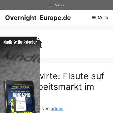
Zum
Menu
Inhalt
springen
Overnight-Europe.de
Menü
×
August
– Volkswirte: Flaute auf
dem Arbeitsmarkt im
August
24. August 2014
von
admin