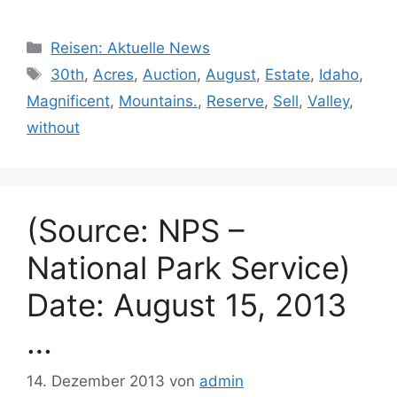
Kategorien
Reisen: Aktuelle News
Schlagwörter
30th
,
Acres
,
Auction
,
August
,
Estate
,
Idaho
,
Magnificent
,
Mountains.
,
Reserve
,
Sell
,
Valley
,
without
(Source: NPS –
National Park Service)
Date: August 15, 2013
…
14. Dezember 2013
von
admin