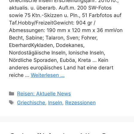
Griechische Inseln Erscheinungsjahr: 201010.,
aktualis. u. überarb. Aufl.m. 200 SW-Fotos
sowie 75 Ktn.-Skizzen u. Pln., 51 Farbfotos auf
Taf.Hobby/FreizeitGewicht: 904 gr /
Abmessungen: 190 mm x 120 mm x 36 mmVon
Becht, Sabine; Talaron, Sven; Fohrer,
EberhardKykladen, Dodekanes,
Nordostägäische Inseln, Ionische Inseln,
Nördliche Sporaden, Euböa, Kreta … Kein
anderes europäisches Land hat eine derart
reiche …
Weiterlesen …
Kategorien
Reisen: Aktuelle News
Schlagwörter
Griechische
,
Inseln
,
Rezessionen