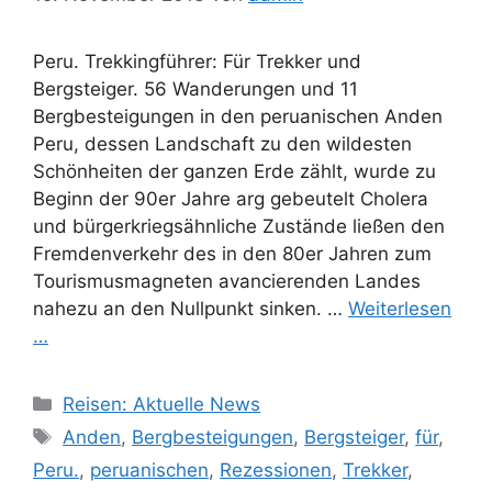
Peru. Trekkingführer: Für Trekker und
Bergsteiger. 56 Wanderungen und 11
Bergbesteigungen in den peruanischen Anden
Peru, dessen Landschaft zu den wildesten
Schönheiten der ganzen Erde zählt, wurde zu
Beginn der 90er Jahre arg gebeutelt Cholera
und bürgerkriegsähnliche Zustände ließen den
Fremdenverkehr des in den 80er Jahren zum
Tourismusmagneten avancierenden Landes
nahezu an den Nullpunkt sinken. …
Weiterlesen
…
Kategorien
Reisen: Aktuelle News
Schlagwörter
Anden
,
Bergbesteigungen
,
Bergsteiger
,
für
,
Peru.
,
peruanischen
,
Rezessionen
,
Trekker
,