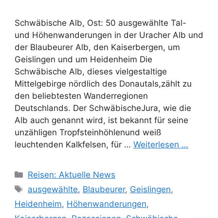
Schwäbische Alb, Ost: 50 ausgewählte Tal-
und Höhenwanderungen in der Uracher Alb und
der Blaubeurer Alb, den Kaiserbergen, um
Geislingen und um Heidenheim Die
Schwäbische Alb, dieses vielgestaltige
Mittelgebirge nördlich des Donautals,zählt zu
den beliebtesten Wanderregionen
Deutschlands. Der SchwäbischeJura, wie die
Alb auch genannt wird, ist bekannt für seine
unzähligen Tropfsteinhöhlenund weiß
leuchtenden Kalkfelsen, für …
Weiterlesen …
Kategorien
Reisen: Aktuelle News
Schlagwörter
ausgewählte
,
Blaubeurer
,
Geislingen
,
Heidenheim
,
Höhenwanderungen
,