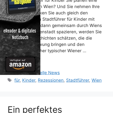
Wien. Stadtführer für Kinder Sie planen eine
Städtereise nach Wien? Und Sie nehmen Ihre
Kinder mit? Packen Sie auch gleich den
handlichen Wien Stadtführer für Kinder mit
dazu! Wenn Sie dann gemeinsam durch Wiens
wunderbare Innenstadt spazieren, werden Sie
die kleinen Geschichten schätzen, die die
Fantasie in Schwung bringen und den
Charakter mancher typischer Wiener …
Weiterlesen …
Kategorien
Reisen: Aktuelle News
Schlagwörter
für
,
Kinder
,
Rezessionen
,
Stadtführer
,
Wien
Ein perfektes