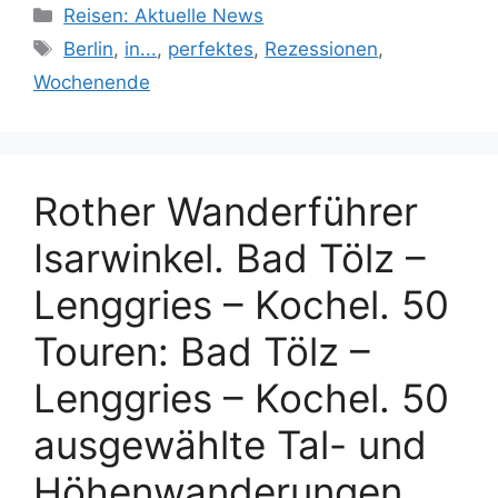
Kategorien
Reisen: Aktuelle News
Schlagwörter
Berlin
,
in...
,
perfektes
,
Rezessionen
,
Wochenende
Rother Wanderführer
Isarwinkel. Bad Tölz –
Lenggries – Kochel. 50
Touren: Bad Tölz –
Lenggries – Kochel. 50
ausgewählte Tal- und
Höhenwanderungen