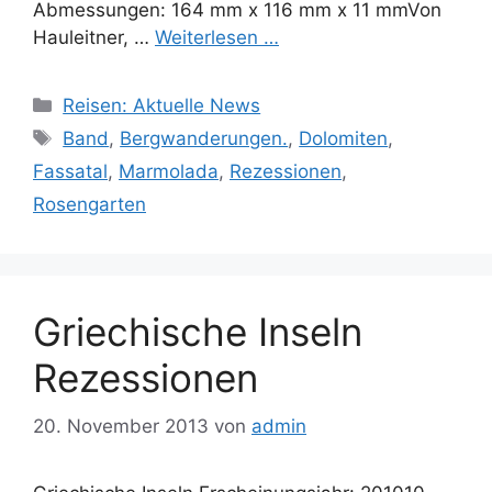
Abmessungen: 164 mm x 116 mm x 11 mmVon
Hauleitner, …
Weiterlesen …
Kategorien
Reisen: Aktuelle News
Schlagwörter
Band
,
Bergwanderungen.
,
Dolomiten
,
Fassatal
,
Marmolada
,
Rezessionen
,
Rosengarten
Griechische Inseln
Rezessionen
20. November 2013
von
admin