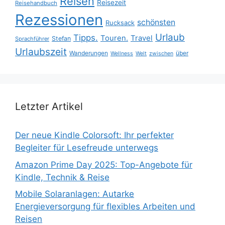
Reisen
Reisezeit
Reisehandbuch
Rezessionen
schönsten
Rucksack
Urlaub
Tipps.
Touren.
Travel
Stefan
Sprachführer
Urlaubszeit
Wanderungen
über
Wellness
Welt
zwischen
Letzter Artikel
Der neue Kindle Colorsoft: Ihr perfekter
Begleiter für Lesefreude unterwegs
Amazon Prime Day 2025: Top-Angebote für
Kindle, Technik & Reise
Mobile Solaranlagen: Autarke
Energieversorgung für flexibles Arbeiten und
Reisen