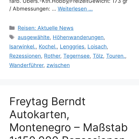
farb. Übers.-Ktn.Hobby/FreizeitGewicht: 173 gr
/ Abmessungen: …
Weiterlesen …
Kategorien
Reisen: Aktuelle News
Schlagwörter
ausgewählte
,
Höhenwanderungen
,
Isarwinkel.
,
Kochel.
,
Lenggries
,
Loisach
,
Rezessionen
,
Rother
,
Tegernsee
,
Tölz
,
Touren.
,
Wanderführer
,
zwischen
Freytag Berndt
Autokarten,
Montenegro – Maßstab