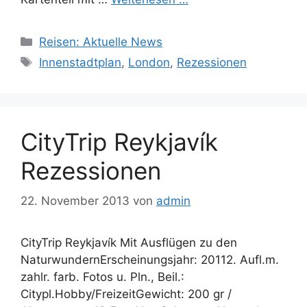
Kategorien
Reisen: Aktuelle News
Schlagwörter
Innenstadtplan
,
London
,
Rezessionen
CityTrip Reykjavík
Rezessionen
22. November 2013
von
admin
CityTrip Reykjavík Mit Ausflügen zu den
NaturwundernErscheinungsjahr: 20112. Aufl.m.
zahlr. farb. Fotos u. Pln., Beil.:
Citypl.Hobby/FreizeitGewicht: 200 gr /