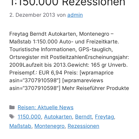
1:150.000 Rezessionen
2. Dezember 2013
von
admin
Freytag Berndt Autokarten, Montenegro –
Maßstab 1:150.000 Auto- und Freizeitkarte.
Touristische Informationen, GPS-tauglich,
Ortsregister mit PostleitzahlenErscheinungsjahr:
2009Laufzeit bis 2013.Gewicht: 165 gr Unverb.
Preisempf.: EUR 6,94 Preis: [wpramaprice
asin=“3707910598″] [wpramareviews
asin=“3707910598″] Mehr Reiseführer Produkte
Kategorien
Reisen: Aktuelle News
Schlagwörter
1150.000
,
Autokarten
,
Berndt
,
Freytag
,
Maßstab
,
Montenegro
,
Rezessionen