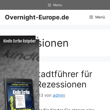
Zum
Menu
Inhalt
springen
Overnight-Europe.de
Menü
×
Rezessionen
Wien. Stadtführer für
Kinder Rezessionen
7. Dezember 2013
von
admin