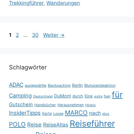
Trekkingführer
,
Wanderungen
Seite
Seite
Seite
1
2
…
30
Weiter
→
Schlagwörter
ADAC
Berlin
ausgewählte
Backpacking
Blutspendeaktion
für
Camping
DuMont
durch
Eine
fuer
Deutschland
extra
Gutschein
Handbücher
Herausnehmen
Hotels
MARCO
InsiderTipps
nach
Karte
Loose
plus
Reiseführer
POLO
Reise
ReiseAtlas