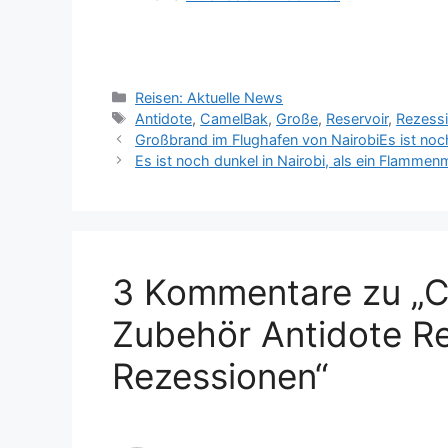
Kategorien
Reisen: Aktuelle News
Schlagwörter
Antidote
,
CamelBak
,
Große
,
Reservoir
,
Rezess
Großbrand im Flughafen von NairobiEs ist noc
Es ist noch dunkel in Nairobi, als ein Flamme
3 Kommentare zu „
Zubehör Antidote Re
Rezessionen“