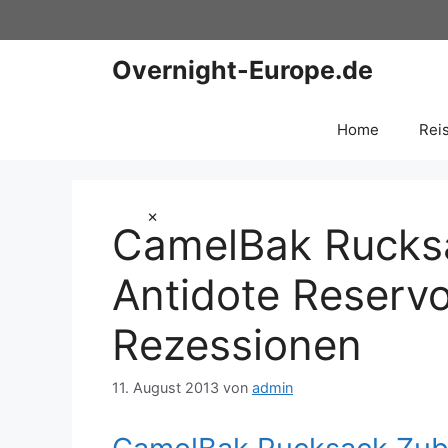
Zum
Inhalt
springen
Overnight-Europe.de
Home
Rei
×
CamelBak Rucks
Antidote Reservoi
Rezessionen
11. August 2013
von
admin