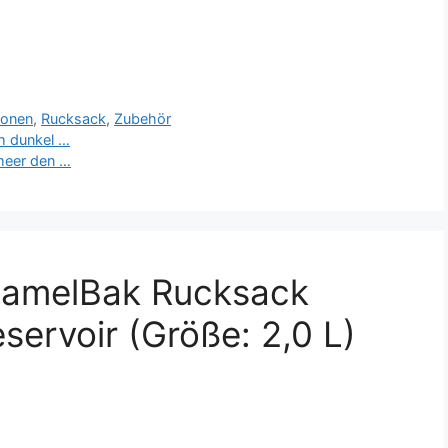
ionen
,
Rucksack
,
Zubehör
h dunkel …
nmeer den …
CamelBak Rucksack
servoir (Größe: 2,0 L)