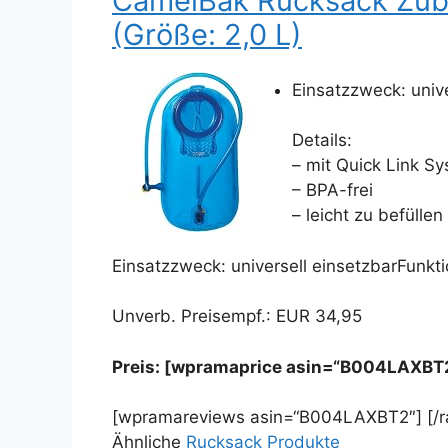
CamelBak Rucksack Zube
(Größe: 2,0 L)
Einsatzzweck: unive
Details:
– mit Quick Link S
– BPA-frei
– leicht zu befüllen
Einsatzzweck: universell einsetzbarFunkt
Unverb. Preisempf.: EUR 34,95
Preis: [wpramaprice asin=“B004LAXBT
[wpramareviews asin=“B004LAXBT2″] [/
Ähnliche
Rucksack Produkte