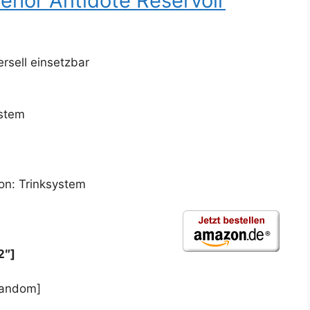
hör Antidote Reservoir
rsell einsetzbar
ystem
ion: Trinksystem
2″]
random]