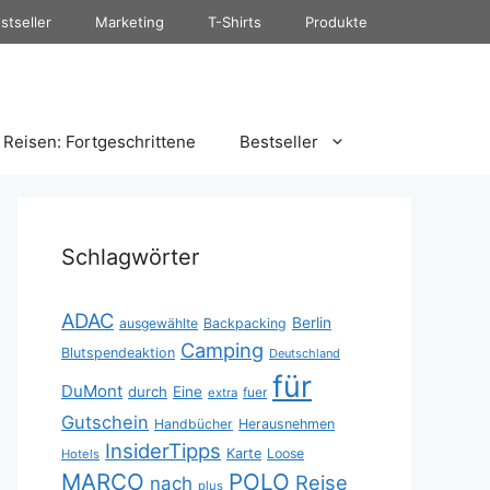
stseller
Marketing
T-Shirts
Produkte
Reisen: Fortgeschrittene
Bestseller
Schlagwörter
ADAC
Berlin
ausgewählte
Backpacking
Camping
Blutspendeaktion
Deutschland
für
DuMont
durch
Eine
fuer
extra
Gutschein
Handbücher
Herausnehmen
InsiderTipps
Karte
Loose
Hotels
MARCO
POLO
Reise
nach
plus