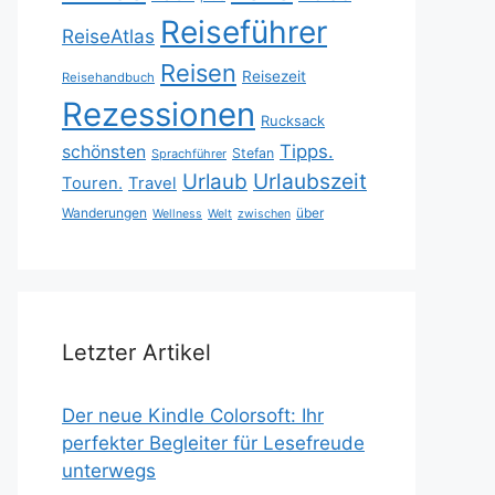
Reiseführer
ReiseAtlas
Reisen
Reisezeit
Reisehandbuch
Rezessionen
Rucksack
Tipps.
schönsten
Stefan
Sprachführer
Urlaubszeit
Urlaub
Touren.
Travel
Wanderungen
über
Wellness
Welt
zwischen
Letzter Artikel
Der neue Kindle Colorsoft: Ihr
perfekter Begleiter für Lesefreude
unterwegs