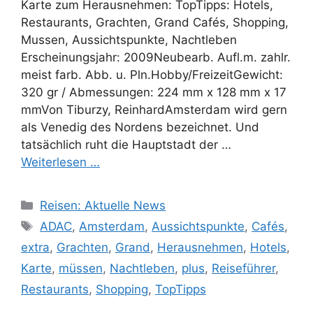
Karte zum Herausnehmen: TopTipps: Hotels,
Restaurants, Grachten, Grand Cafés, Shopping,
Mussen, Aussichtspunkte, Nachtleben
Erscheinungsjahr: 2009Neubearb. Aufl.m. zahlr.
meist farb. Abb. u. Pln.Hobby/FreizeitGewicht:
320 gr / Abmessungen: 224 mm x 128 mm x 17
mmVon Tiburzy, ReinhardAmsterdam wird gern
als Venedig des Nordens bezeichnet. Und
tatsächlich ruht die Hauptstadt der …
Weiterlesen …
Kategorien
Reisen: Aktuelle News
Schlagwörter
ADAC
,
Amsterdam
,
Aussichtspunkte
,
Cafés
,
extra
,
Grachten
,
Grand
,
Herausnehmen
,
Hotels
,
Karte
,
müssen
,
Nachtleben
,
plus
,
Reiseführer
,
Restaurants
,
Shopping
,
TopTipps