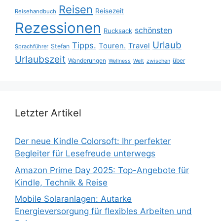
Reisen
Reisezeit
Reisehandbuch
Rezessionen
schönsten
Rucksack
Urlaub
Tipps.
Touren.
Travel
Stefan
Sprachführer
Urlaubszeit
Wanderungen
über
Wellness
Welt
zwischen
Letzter Artikel
Der neue Kindle Colorsoft: Ihr perfekter
Begleiter für Lesefreude unterwegs
Amazon Prime Day 2025: Top-Angebote für
Kindle, Technik & Reise
Mobile Solaranlagen: Autarke
Energieversorgung für flexibles Arbeiten und