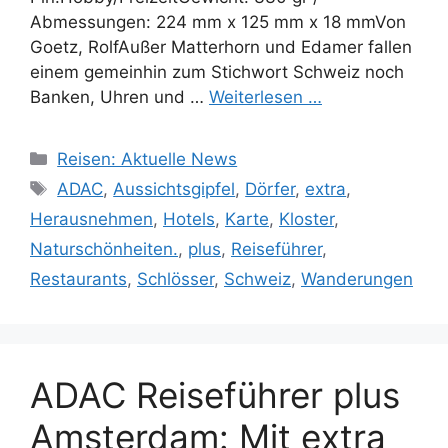
Abmessungen: 224 mm x 125 mm x 18 mmVon
Goetz, RolfAußer Matterhorn und Edamer fallen
einem gemeinhin zum Stichwort Schweiz noch
Banken, Uhren und …
Weiterlesen …
Kategorien
Reisen: Aktuelle News
Schlagwörter
ADAC
,
Aussichtsgipfel
,
Dörfer
,
extra
,
Herausnehmen
,
Hotels
,
Karte
,
Kloster
,
Naturschönheiten.
,
plus
,
Reiseführer
,
Restaurants
,
Schlösser
,
Schweiz
,
Wanderungen
ADAC Reiseführer plus
Amsterdam: Mit extra