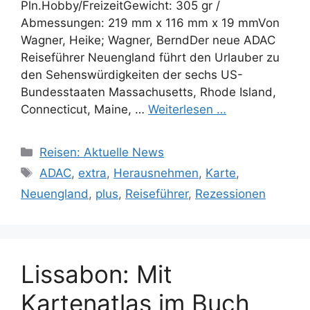
Pln.Hobby/FreizeitGewicht: 305 gr /
Abmessungen: 219 mm x 116 mm x 19 mmVon
Wagner, Heike; Wagner, BerndDer neue ADAC
Reiseführer Neuengland führt den Urlauber zu
den Sehenswürdigkeiten der sechs US-
Bundesstaaten Massachusetts, Rhode Island,
Connecticut, Maine, …
Weiterlesen …
Kategorien
Reisen: Aktuelle News
Schlagwörter
ADAC
,
extra
,
Herausnehmen
,
Karte
,
Neuengland
,
plus
,
Reiseführer
,
Rezessionen
Lissabon: Mit
Kartenatlas im Buch