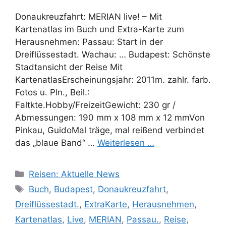
Donaukreuzfahrt: MERIAN live! – Mit
Kartenatlas im Buch und Extra-Karte zum
Herausnehmen: Passau: Start in der
Dreiflüssestadt. Wachau: … Budapest: Schönste
Stadtansicht der Reise Mit
KartenatlasErscheinungsjahr: 2011m. zahlr. farb.
Fotos u. Pln., Beil.:
Faltkte.Hobby/FreizeitGewicht: 230 gr /
Abmessungen: 190 mm x 108 mm x 12 mmVon
Pinkau, GuidoMal träge, mal reißend verbindet
das „blaue Band“ …
Weiterlesen …
Kategorien
Reisen: Aktuelle News
Schlagwörter
Buch
,
Budapest
,
Donaukreuzfahrt
,
Dreiflüssestadt.
,
ExtraKarte
,
Herausnehmen
,
Kartenatlas
,
Live
,
MERIAN
,
Passau.
,
Reise
,