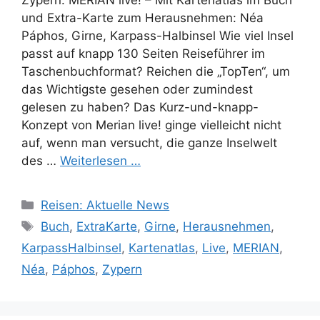
Zypern: MERIAN live! – Mit Kartenatlas im Buch
und Extra-Karte zum Herausnehmen: Néa
Páphos, Girne, Karpass-Halbinsel Wie viel Insel
passt auf knapp 130 Seiten Reiseführer im
Taschenbuchformat? Reichen die „TopTen“, um
das Wichtigste gesehen oder zumindest
gelesen zu haben? Das Kurz-und-knapp-
Konzept von Merian live! ginge vielleicht nicht
auf, wenn man versucht, die ganze Inselwelt
des …
Weiterlesen …
Kategorien
Reisen: Aktuelle News
Schlagwörter
Buch
,
ExtraKarte
,
Girne
,
Herausnehmen
,
KarpassHalbinsel
,
Kartenatlas
,
Live
,
MERIAN
,
Néa
,
Páphos
,
Zypern