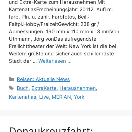
und Extra-Karte zum Herausnehmen Mit
KartenatlasErscheinungsjahr: 20112. Aufl.m.
farb. Pln. u. zahlr. Farbfotos, Beil.:
Faltpl.Hobby/FreizeitGewicht: 238 gr /
Abmessungen: 190 mm x 110 mm x 13 mmVon
Uthmann, Jörg vonDas aufregendste
Freilichttheater der Welt: New York ist die bei
Weitem größte und sicher auch schillerndste
Stadt der …
Weiterlesen …
Kategorien
Reisen: Aktuelle News
Schlagwörter
Buch
,
ExtraKarte
,
Herausnehmen
,
Kartenatlas
,
Live
,
MERIAN
,
York
Donaukreuzfahrt: