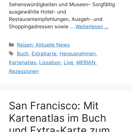
Sehenswürdigkeiten und Museen– Sorgfältig
ausgewählte Hotel- und
Restaurantempfehlungen, Ausgeh- und
Shoppingadressen sowie …
Weiterlesen …
Kategorien
Reisen: Aktuelle News
Schlagwörter
Buch
,
ExtraKarte
,
Herausnehmen
,
Kartenatlas
,
Lissabon
,
Live
,
MERIAN
,
Rezessionen
San Francisco: Mit
Kartenatlas im Buch
und Extra-Karte zum