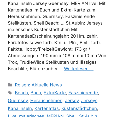
Kanalinseln Jersey Guernsey: MERIAN live! Mit
Kartenatlas im Buch und Extra-Karte zum
Herausnehmen: Guernsey: Faszinierende
Steilküsten. Shell Beach: … St.Aubin: Jerseys
malerisches Küstenstädtchen Mit
KartenatlasErscheinungsjahr: 2011m. zahlr.
Farbfotos sowie farb. Ktn. u. Pln., Beil.: farb.
Faltkte.Hobby/FreizeitGewicht: 173 gr /
Abmessungen: 190 mm x 108 mm x 10 mmVon
Trox, TrudieWilde Steilküsten und lässiges
Beachlife, Blütenzauber …
Weiterlesen …
Kategorien
Reisen: Aktuelle News
Schlagwörter
Beach
,
Buch
,
ExtraKarte
,
Faszinierende
,
Guernsey
,
Herausnehmen
,
Jersey
,
Jerseys
,
Kanalinseln
,
Kartenatlas
,
Küstenstädtchen
,
Live
,
malerisches
,
MERIAN
,
Shell
,
St.Aubin
,