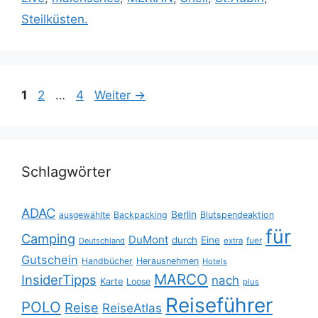
Steilküsten.
Seite
Seite
Seite
1
2
…
4
Weiter
→
Schlagwörter
ADAC
Berlin
ausgewählte
Backpacking
Blutspendeaktion
für
Camping
DuMont
durch
Eine
fuer
Deutschland
extra
Gutschein
Handbücher
Herausnehmen
Hotels
MARCO
InsiderTipps
nach
Karte
Loose
plus
Reiseführer
POLO
Reise
ReiseAtlas