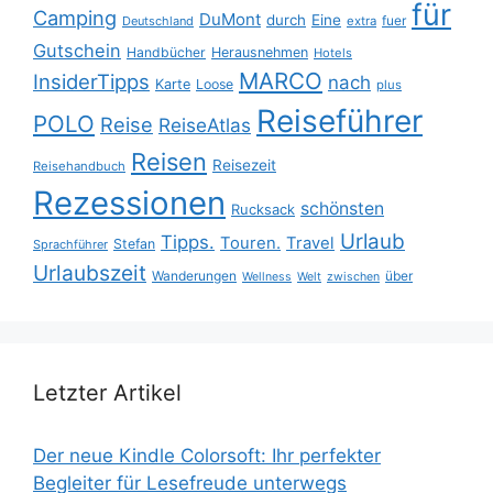
für
Camping
DuMont
durch
Eine
fuer
Deutschland
extra
Gutschein
Handbücher
Herausnehmen
Hotels
MARCO
InsiderTipps
nach
Karte
Loose
plus
Reiseführer
POLO
Reise
ReiseAtlas
Reisen
Reisezeit
Reisehandbuch
Rezessionen
schönsten
Rucksack
Urlaub
Tipps.
Touren.
Travel
Stefan
Sprachführer
Urlaubszeit
Wanderungen
über
Wellness
Welt
zwischen
Letzter Artikel
Der neue Kindle Colorsoft: Ihr perfekter
Begleiter für Lesefreude unterwegs