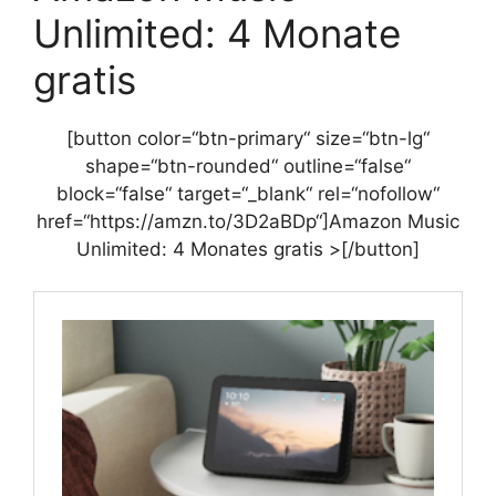
Unlimited: 4 Monate
gratis
[button color=“btn-primary“ size=“btn-lg“
shape=“btn-rounded“ outline=“false“
block=“false“ target=“_blank“ rel=“nofollow“
href=“https://amzn.to/3D2aBDp“]Amazon Music
Unlimited: 4 Monates gratis >[/button]