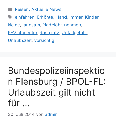
Kategorien
Reisen: Aktuelle News
Schlagwörter
einfahren
,
Erhöhte
,
Hand
,
immer
,
Kinder
,
kleine
,
langsam
,
Nadelöhr
,
nehmen
,
R+VInfocenter
,
Rastplatz
,
Unfallgefahr
,
Urlaubszeit
,
vorsichtig
Bundespolizeiinspektio
n Flensburg / BPOL-FL:
Urlaubszeit gilt nicht
für …
30. Juli 2014
von
admin