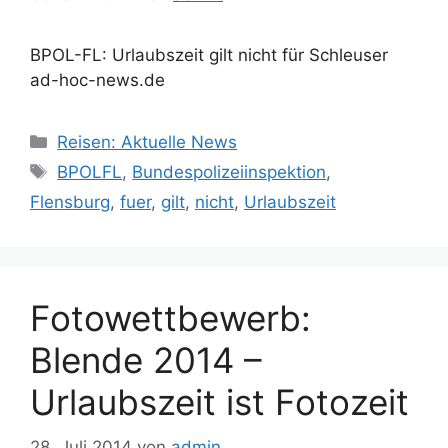
BPOL-FL: Urlaubszeit gilt nicht für Schleuser
ad-hoc-news.de
Kategorien
Reisen: Aktuelle News
Schlagwörter
BPOLFL
,
Bundespolizeiinspektion
,
Flensburg
,
fuer
,
gilt
,
nicht
,
Urlaubszeit
Fotowettbewerb:
Blende 2014 –
Urlaubszeit ist Fotozeit
28. Juli 2014
von
admin