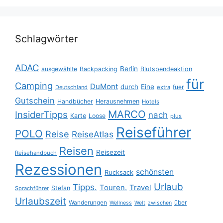
Schlagwörter
ADAC
Berlin
ausgewählte
Backpacking
Blutspendeaktion
für
Camping
DuMont
durch
Eine
fuer
Deutschland
extra
Gutschein
Handbücher
Herausnehmen
Hotels
MARCO
InsiderTipps
nach
Karte
Loose
plus
Reiseführer
POLO
Reise
ReiseAtlas
Reisen
Reisezeit
Reisehandbuch
Rezessionen
schönsten
Rucksack
Urlaub
Tipps.
Touren.
Travel
Stefan
Sprachführer
Urlaubszeit
Wanderungen
über
Wellness
Welt
zwischen