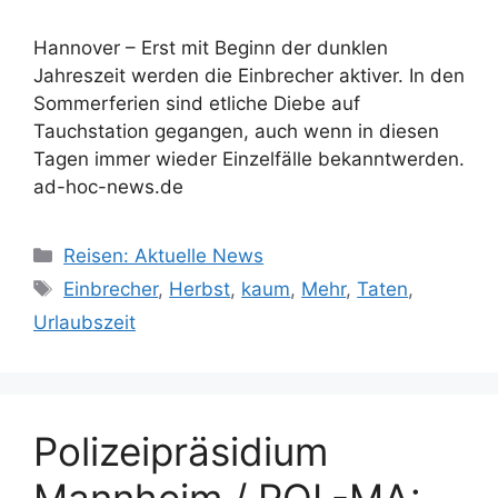
Hannover – Erst mit Beginn der dunklen
Jahreszeit werden die Einbrecher aktiver. In den
Sommerferien sind etliche Diebe auf
Tauchstation gegangen, auch wenn in diesen
Tagen immer wieder Einzelfälle bekanntwerden.
ad-hoc-news.de
Kategorien
Reisen: Aktuelle News
Schlagwörter
Einbrecher
,
Herbst
,
kaum
,
Mehr
,
Taten
,
Urlaubszeit
Polizeipräsidium
Mannheim / POL-MA: