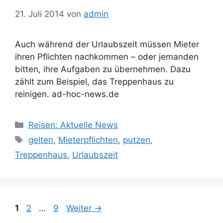
21. Juli 2014
von
admin
Auch während der Urlaubszeit müssen Mieter
ihren Pflichten nachkommen – oder jemanden
bitten, ihre Aufgaben zu übernehmen. Dazu
zählt zum Beispiel, das Treppenhaus zu
reinigen. ad-hoc-news.de
Kategorien
Reisen: Aktuelle News
Schlagwörter
gelten
,
Mieterpflichten
,
putzen
,
Treppenhaus
,
Urlaubszeit
Seite
Seite
Seite
1
2
…
9
Weiter
→