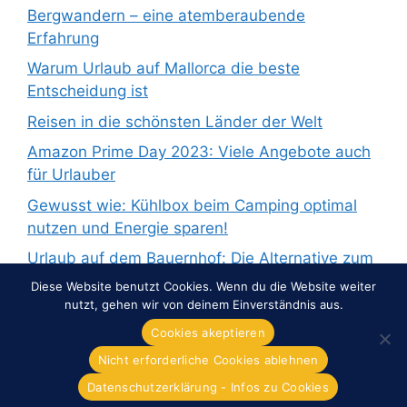
Bergwandern – eine atemberaubende
Erfahrung
Warum Urlaub auf Mallorca die beste
Entscheidung ist
Reisen in die schönsten Länder der Welt
Amazon Prime Day 2023: Viele Angebote auch
für Urlauber
Gewusst wie: Kühlbox beim Camping optimal
nutzen und Energie sparen!
Urlaub auf dem Bauernhof: Die Alternative zum
Pauschalurlaub
Diese Website benutzt Cookies. Wenn du die Website weiter
nutzt, gehen wir von deinem Einverständnis aus.
Cookies akeptieren
Nicht erforderliche Cookies ablehnen
© 2026 Overnight-Europe.de
• Erstellt mit
GeneratePress
Datenschutzerklärung - Infos zu Cookies