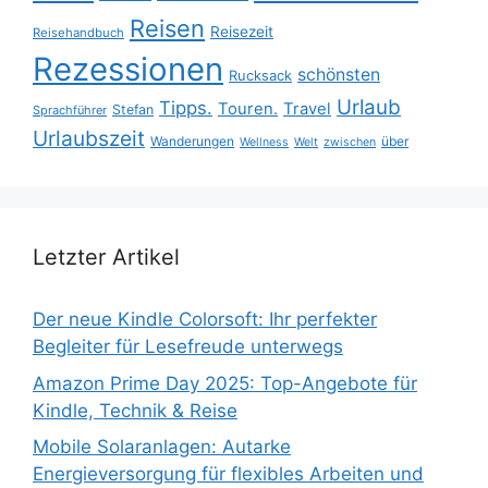
Reisen
Reisezeit
Reisehandbuch
Rezessionen
schönsten
Rucksack
Urlaub
Tipps.
Touren.
Travel
Stefan
Sprachführer
Urlaubszeit
Wanderungen
über
Wellness
Welt
zwischen
Letzter Artikel
Der neue Kindle Colorsoft: Ihr perfekter
Begleiter für Lesefreude unterwegs
Amazon Prime Day 2025: Top-Angebote für
Kindle, Technik & Reise
Mobile Solaranlagen: Autarke
Energieversorgung für flexibles Arbeiten und