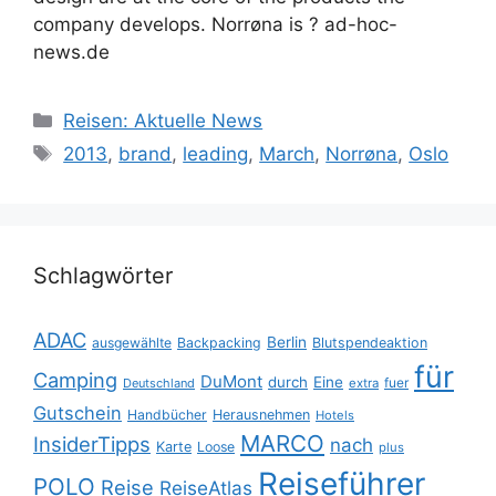
company develops. Norrøna is ? ad-hoc-
news.de
Kategorien
Reisen: Aktuelle News
Schlagwörter
2013
,
brand
,
leading
,
March
,
Norrøna
,
Oslo
Schlagwörter
ADAC
Berlin
ausgewählte
Backpacking
Blutspendeaktion
für
Camping
DuMont
durch
Eine
fuer
Deutschland
extra
Gutschein
Handbücher
Herausnehmen
Hotels
MARCO
InsiderTipps
nach
Karte
Loose
plus
Reiseführer
POLO
Reise
ReiseAtlas