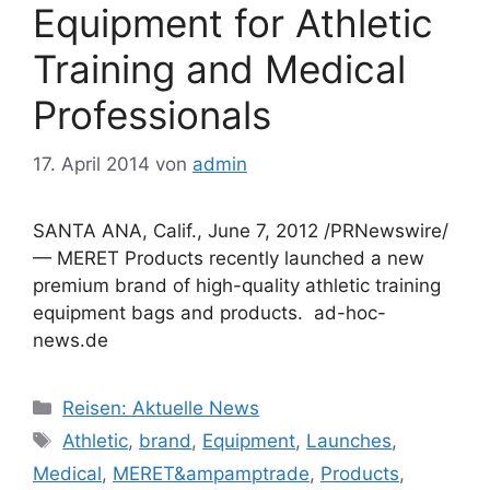
Equipment for Athletic
Training and Medical
Professionals
17. April 2014
von
admin
SANTA ANA, Calif., June 7, 2012 /PRNewswire/
— MERET Products recently launched a new
premium brand of high-quality athletic training
equipment bags and products. ad-hoc-
news.de
Kategorien
Reisen: Aktuelle News
Schlagwörter
Athletic
,
brand
,
Equipment
,
Launches
,
Medical
,
MERET&ampamptrade
,
Products
,