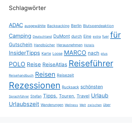
Schlagwörter
ADAC
Berlin
ausgewählte
Backpacking
Blutspendeaktion
für
Camping
DuMont
durch
Eine
fuer
Deutschland
extra
Gutschein
Handbücher
Herausnehmen
Hotels
MARCO
InsiderTipps
nach
Karte
Loose
plus
Reiseführer
POLO
Reise
ReiseAtlas
Reisen
Reisezeit
Reisehandbuch
Rezessionen
schönsten
Rucksack
Urlaub
Tipps.
Touren.
Travel
Stefan
Sprachführer
Urlaubszeit
Wanderungen
über
Wellness
Welt
zwischen