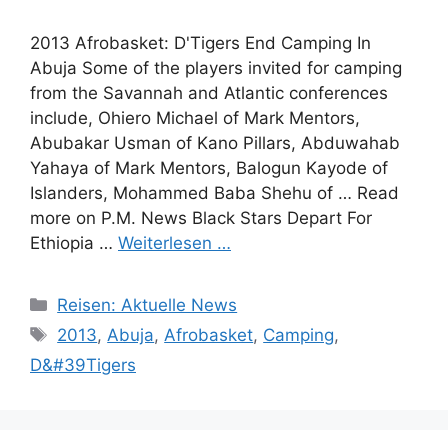
2013 Afrobasket: D'Tigers End Camping In
Abuja Some of the players invited for camping
from the Savannah and Atlantic conferences
include, Ohiero Michael of Mark Mentors,
Abubakar Usman of Kano Pillars, Abduwahab
Yahaya of Mark Mentors, Balogun Kayode of
Islanders, Mohammed Baba Shehu of … Read
more on P.M. News Black Stars Depart For
Ethiopia …
Weiterlesen …
Kategorien
Reisen: Aktuelle News
Schlagwörter
2013
,
Abuja
,
Afrobasket
,
Camping
,
D&#39Tigers