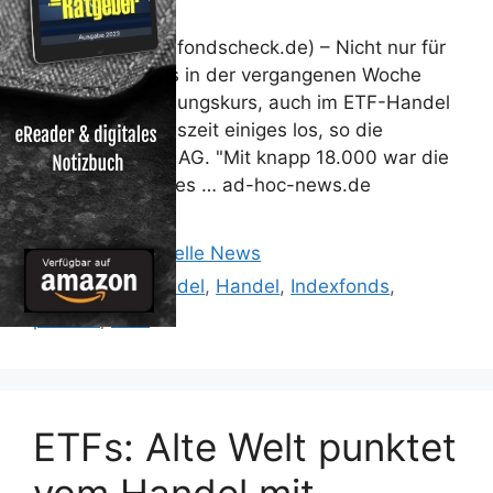
Frankfurt (www.fondscheck.de) – Nicht nur für
den DAX ging es in der vergangenen Woche
wieder auf Erholungskurs, auch im ETF-Handel
war trotz Urlaubszeit einiges los, so die
Deutsche Börse AG. "Mit knapp 18.000 war die
Anzahl der Trades … ad-hoc-news.de
Kategorien
Reisen: Aktuelle News
Schlagwörter
alte
,
ETFHandel
,
Handel
,
Indexfonds
,
punktet
,
Welt
ETFs: Alte Welt punktet
vom Handel mit