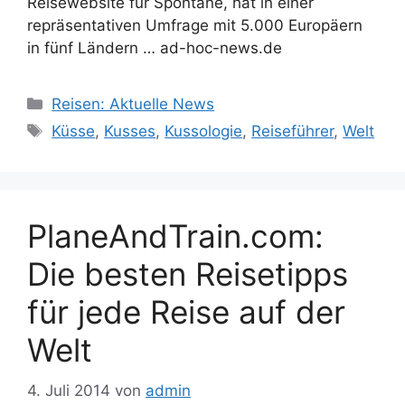
Reisewebsite für Spontane, hat in einer
repräsentativen Umfrage mit 5.000 Europäern
in fünf Ländern … ad-hoc-news.de
Kategorien
Reisen: Aktuelle News
Schlagwörter
Küsse
,
Kusses
,
Kussologie
,
Reiseführer
,
Welt
PlaneAndTrain.com:
Die besten Reisetipps
für jede Reise auf der
Welt
4. Juli 2014
von
admin