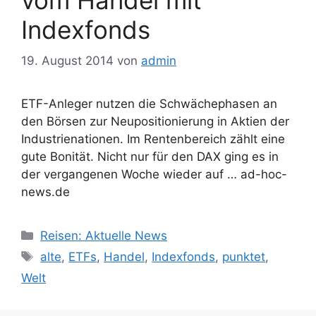
Indexfonds
19. August 2014
von
admin
ETF-Anleger nutzen die Schwächephasen an
den Börsen zur Neupositionierung in Aktien der
Industrienationen. Im Rentenbereich zählt eine
gute Bonität. Nicht nur für den DAX ging es in
der vergangenen Woche wieder auf … ad-hoc-
news.de
Kategorien
Reisen: Aktuelle News
Schlagwörter
alte
,
ETFs
,
Handel
,
Indexfonds
,
punktet
,
Welt