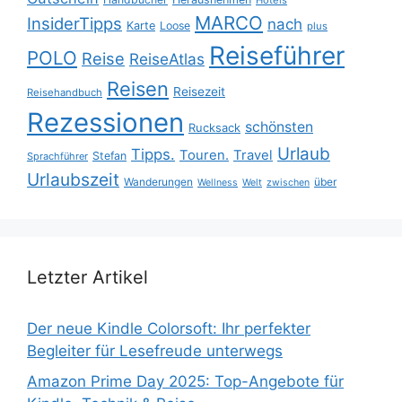
Hotels
MARCO
InsiderTipps
nach
Karte
Loose
plus
Reiseführer
POLO
Reise
ReiseAtlas
Reisen
Reisezeit
Reisehandbuch
Rezessionen
schönsten
Rucksack
Urlaub
Tipps.
Touren.
Travel
Stefan
Sprachführer
Urlaubszeit
Wanderungen
über
Wellness
Welt
zwischen
Letzter Artikel
Der neue Kindle Colorsoft: Ihr perfekter
Begleiter für Lesefreude unterwegs
Amazon Prime Day 2025: Top-Angebote für