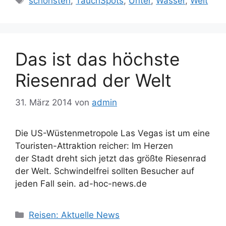
schönsten
,
TauchSpots
,
Unter
,
Wasser
,
Welt
Das ist das höchste
Riesenrad der Welt
31. März 2014
von
admin
Die US-Wüstenmetropole Las Vegas ist um eine
Touristen-Attraktion reicher: Im Herzen
der Stadt dreht sich jetzt das größte Riesenrad
der Welt. Schwindelfrei sollten Besucher auf
jeden Fall sein. ad-hoc-news.de
Kategorien
Reisen: Aktuelle News