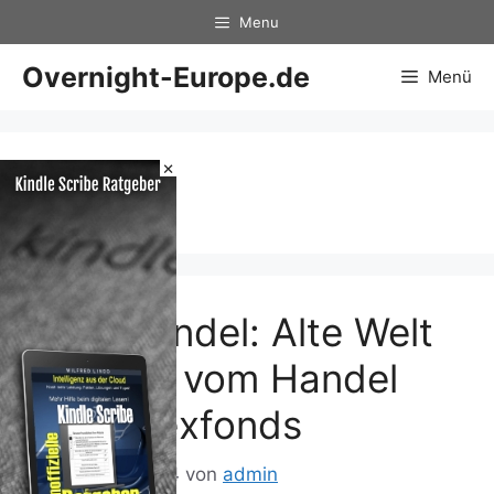
Zum
Menu
Inhalt
springen
Overnight-Europe.de
Menü
×
Welt
ETF-Handel: Alte Welt
punktet vom Handel
mit Indexfonds
20. August 2014
von
admin