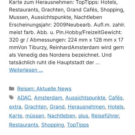
Karte zum Herausnehmen: TopTipps: Hotels,
Restaurants, Grachten, Grand Cafés, Shopping,
Mussen, Aussichtspunkte, Nachtleben
Erscheinungsjahr: 2009Neubearb. Aufl.m. zahlr.
meist farb. Abb. u. Pln.Hobby/FreizeitGewicht:
320 gr / Abmessungen: 224 mm x 128 mm x 17
mmVon Tiburzy, ReinhardAmsterdam wird gern
als Venedig des Nordens bezeichnet. Und
tatsächlich ruht die Hauptstadt der …
Weiterlesen …
Kategorien
Reisen: Aktuelle News
Schlagwörter
ADAC
,
Amsterdam
,
Aussichtspunkte
,
Cafés
,
extra
,
Grachten
,
Grand
,
Herausnehmen
,
Hotels
,
Karte
,
müssen
,
Nachtleben
,
plus
,
Reiseführer
,
Restaurants
,
Shopping
,
TopTipps