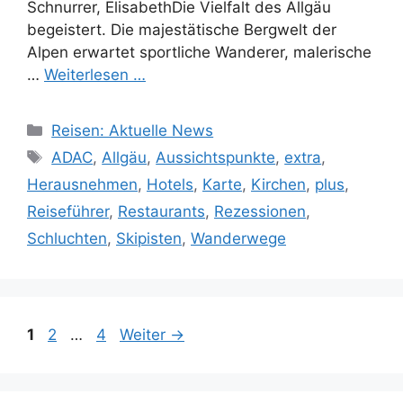
Schnurrer, ElisabethDie Vielfalt des Allgäu
begeistert. Die majestätische Bergwelt der
Alpen erwartet sportliche Wanderer, malerische
…
Weiterlesen …
Kategorien
Reisen: Aktuelle News
Schlagwörter
ADAC
,
Allgäu
,
Aussichtspunkte
,
extra
,
Herausnehmen
,
Hotels
,
Karte
,
Kirchen
,
plus
,
Reiseführer
,
Restaurants
,
Rezessionen
,
Schluchten
,
Skipisten
,
Wanderwege
Seite
Seite
Seite
1
2
…
4
Weiter
→