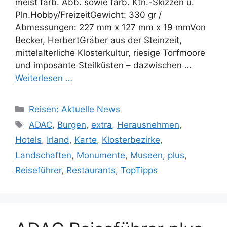
meist farb. Abb. sowie farb. Ktn.-Skizzen u.
Pln.Hobby/FreizeitGewicht: 330 gr /
Abmessungen: 227 mm x 127 mm x 19 mmVon
Becker, HerbertGräber aus der Steinzeit,
mittelalterliche Klosterkultur, riesige Torfmoore
und imposante Steilküsten – dazwischen …
Weiterlesen …
Kategorien
Reisen: Aktuelle News
Schlagwörter
ADAC
,
Burgen
,
extra
,
Herausnehmen
,
Hotels
,
Irland
,
Karte
,
Klosterbezirke
,
Landschaften
,
Monumente
,
Museen
,
plus
,
Reiseführer
,
Restaurants
,
TopTipps