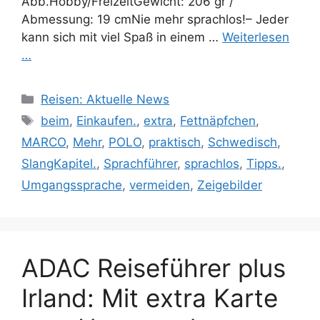
Abb.Hobby/FreizeitGewicht: 206 gr /
Abmessung: 19 cmNie mehr sprachlos!– Jeder
kann sich mit viel Spaß in einem …
Weiterlesen
…
Kategorien
Reisen: Aktuelle News
Schlagwörter
beim
,
Einkaufen.
,
extra
,
Fettnäpfchen
,
MARCO
,
Mehr
,
POLO
,
praktisch
,
Schwedisch
,
SlangKapitel.
,
Sprachführer
,
sprachlos
,
Tipps.
,
Umgangssprache
,
vermeiden
,
Zeigebilder
ADAC Reiseführer plus
Irland: Mit extra Karte