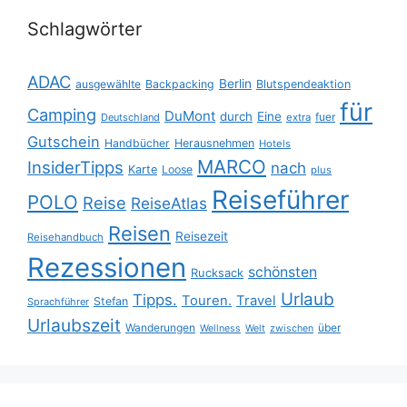
Schlagwörter
ADAC
Berlin
ausgewählte
Backpacking
Blutspendeaktion
für
Camping
DuMont
durch
Eine
fuer
Deutschland
extra
Gutschein
Handbücher
Herausnehmen
Hotels
MARCO
InsiderTipps
nach
Karte
Loose
plus
Reiseführer
POLO
Reise
ReiseAtlas
Reisen
Reisezeit
Reisehandbuch
Rezessionen
schönsten
Rucksack
Urlaub
Tipps.
Touren.
Travel
Stefan
Sprachführer
Urlaubszeit
Wanderungen
über
Wellness
Welt
zwischen