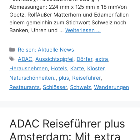
Abmessungen: 224 mm x 125 mm x 18 mmVon
Goetz, RolfAußer Matterhorn und Edamer fallen
einem gemeinhin zum Stichwort Schweiz noch
Banken, Uhren und …
Weiterlesen …
Kategorien
Reisen: Aktuelle News
Schlagwörter
ADAC
,
Aussichtsgipfel
,
Dörfer
,
extra
,
Herausnehmen
,
Hotels
,
Karte
,
Kloster
,
Naturschönheiten.
,
plus
,
Reiseführer
,
Restaurants
,
Schlösser
,
Schweiz
,
Wanderungen
ADAC Reiseführer plus
Amsterdam: Mit extra