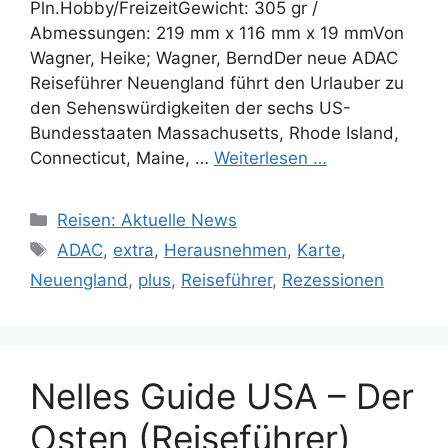
Pln.Hobby/FreizeitGewicht: 305 gr /
Abmessungen: 219 mm x 116 mm x 19 mmVon
Wagner, Heike; Wagner, BerndDer neue ADAC
Reiseführer Neuengland führt den Urlauber zu
den Sehenswürdigkeiten der sechs US-
Bundesstaaten Massachusetts, Rhode Island,
Connecticut, Maine, …
Weiterlesen …
Kategorien
Reisen: Aktuelle News
Schlagwörter
ADAC
,
extra
,
Herausnehmen
,
Karte
,
Neuengland
,
plus
,
Reiseführer
,
Rezessionen
Nelles Guide USA – Der
Osten (Reiseführer)