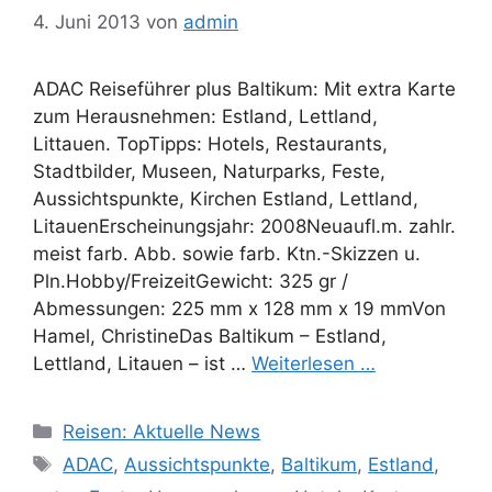
4. Juni 2013
von
admin
ADAC Reiseführer plus Baltikum: Mit extra Karte
zum Herausnehmen: Estland, Lettland,
Littauen. TopTipps: Hotels, Restaurants,
Stadtbilder, Museen, Naturparks, Feste,
Aussichtspunkte, Kirchen Estland, Lettland,
LitauenErscheinungsjahr: 2008Neuaufl.m. zahlr.
meist farb. Abb. sowie farb. Ktn.-Skizzen u.
Pln.Hobby/FreizeitGewicht: 325 gr /
Abmessungen: 225 mm x 128 mm x 19 mmVon
Hamel, ChristineDas Baltikum – Estland,
Lettland, Litauen – ist …
Weiterlesen …
Kategorien
Reisen: Aktuelle News
Schlagwörter
ADAC
,
Aussichtspunkte
,
Baltikum
,
Estland
,