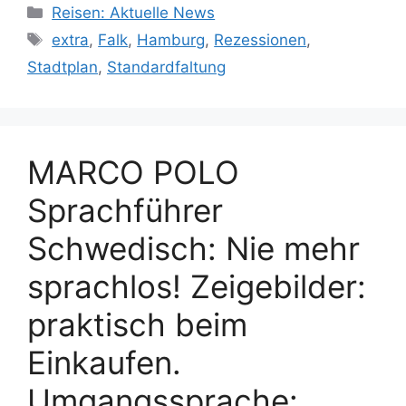
Kategorien
Reisen: Aktuelle News
Schlagwörter
extra
,
Falk
,
Hamburg
,
Rezessionen
,
Stadtplan
,
Standardfaltung
MARCO POLO
Sprachführer
Schwedisch: Nie mehr
sprachlos! Zeigebilder:
praktisch beim
Einkaufen.
Umgangssprache: