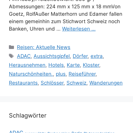
Abmessungen: 224 mm x 125 mm x 18 mmVon
Goetz, RolfAußer Matterhorn und Edamer fallen
einem gemeinhin zum Stichwort Schweiz noch
Banken, Uhren und …
Weiterlesen …
Kategorien
Reisen: Aktuelle News
Schlagwörter
ADAC
,
Aussichtsgipfel
,
Dörfer
,
extra
,
Herausnehmen
,
Hotels
,
Karte
,
Kloster
,
Naturschönheiten.
,
plus
,
Reiseführer
,
Restaurants
,
Schlösser
,
Schweiz
,
Wanderungen
Schlagwörter
ADAC