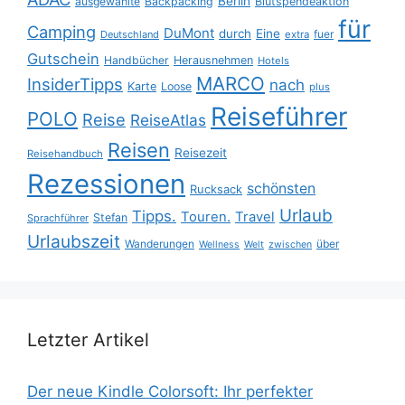
Berlin
ausgewählte
Backpacking
Blutspendeaktion
für
Camping
DuMont
durch
Eine
fuer
Deutschland
extra
Gutschein
Handbücher
Herausnehmen
Hotels
MARCO
InsiderTipps
nach
Karte
Loose
plus
Reiseführer
POLO
Reise
ReiseAtlas
Reisen
Reisezeit
Reisehandbuch
Rezessionen
schönsten
Rucksack
Urlaub
Tipps.
Touren.
Travel
Stefan
Sprachführer
Urlaubszeit
Wanderungen
über
Wellness
Welt
zwischen
Letzter Artikel
Der neue Kindle Colorsoft: Ihr perfekter