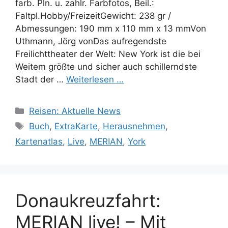
farb. Pln. u. zahlr. Farbfotos, Beil.:
Faltpl.Hobby/FreizeitGewicht: 238 gr /
Abmessungen: 190 mm x 110 mm x 13 mmVon
Uthmann, Jörg vonDas aufregendste
Freilichttheater der Welt: New York ist die bei
Weitem größte und sicher auch schillerndste
Stadt der …
Weiterlesen …
Kategorien
Reisen: Aktuelle News
Schlagwörter
Buch
,
ExtraKarte
,
Herausnehmen
,
Kartenatlas
,
Live
,
MERIAN
,
York
Donaukreuzfahrt:
MERIAN live! – Mit