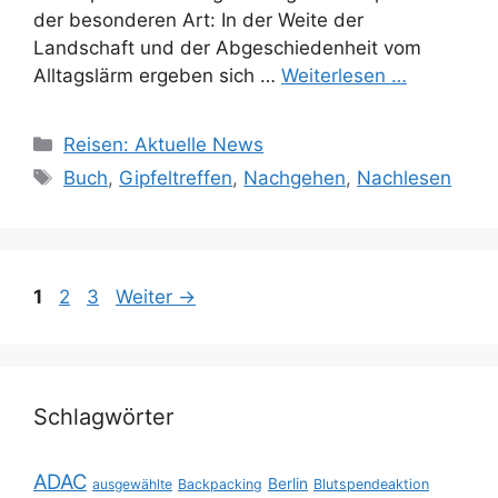
der besonderen Art: In der Weite der
Landschaft und der Abgeschiedenheit vom
Alltagslärm ergeben sich …
Weiterlesen …
Kategorien
Reisen: Aktuelle News
Schlagwörter
Buch
,
Gipfeltreffen
,
Nachgehen
,
Nachlesen
Seite
Seite
Seite
1
2
3
Weiter
→
Schlagwörter
ADAC
Berlin
ausgewählte
Backpacking
Blutspendeaktion