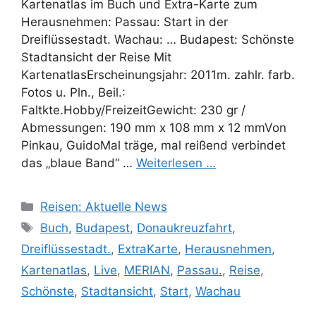
Kartenatlas im Buch und Extra-Karte zum
Herausnehmen: Passau: Start in der
Dreiflüssestadt. Wachau: … Budapest: Schönste
Stadtansicht der Reise Mit
KartenatlasErscheinungsjahr: 2011m. zahlr. farb.
Fotos u. Pln., Beil.:
Faltkte.Hobby/FreizeitGewicht: 230 gr /
Abmessungen: 190 mm x 108 mm x 12 mmVon
Pinkau, GuidoMal träge, mal reißend verbindet
das „blaue Band“ …
Weiterlesen …
Kategorien
Reisen: Aktuelle News
Schlagwörter
Buch
,
Budapest
,
Donaukreuzfahrt
,
Dreiflüssestadt.
,
ExtraKarte
,
Herausnehmen
,
Kartenatlas
,
Live
,
MERIAN
,
Passau.
,
Reise
,
Schönste
,
Stadtansicht
,
Start
,
Wachau