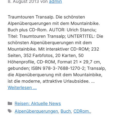
8. August 2013
von
admin
Traumtouren Transalp. Die schönsten
Alpenüberquerungen mit dem Mountainbike.
Buch plus CD-Rom. AUTOR: Ulrich Stanciu;
Titel: Traumtouren Transalp; UNTERTITEL: Die
schönsten Alpenüberquerungen mit dem
Mountainbike. Mit interaktiver CD-ROM; 232
Seiten, 352 Farbfotos, 20 Karten, 50
Höhenprofile, CD-ROM, Format 21 x 29,7 cm,
gebunden; ISBN 978-3-7688-1270-2; Transalp,
die Alpenüberquerung mit dem Mountainbike,
ist die moderne, attraktive Urlaubsidee. …
Weiterlesen …
Kategorien
Reisen: Aktuelle News
Schlagwörter
Alpenüberquerungen
,
Buch
,
CDRom.
,