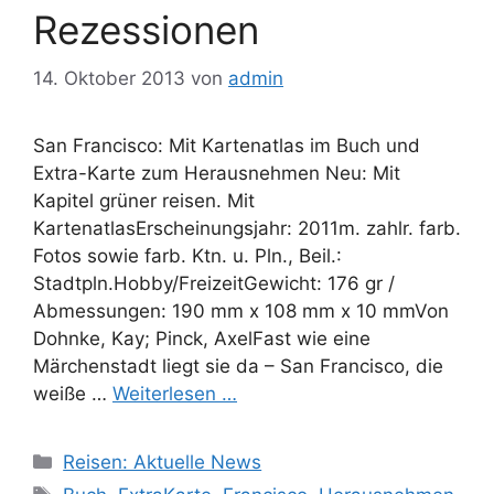
Rezessionen
14. Oktober 2013
von
admin
San Francisco: Mit Kartenatlas im Buch und
Extra-Karte zum Herausnehmen Neu: Mit
Kapitel grüner reisen. Mit
KartenatlasErscheinungsjahr: 2011m. zahlr. farb.
Fotos sowie farb. Ktn. u. Pln., Beil.:
Stadtpln.Hobby/FreizeitGewicht: 176 gr /
Abmessungen: 190 mm x 108 mm x 10 mmVon
Dohnke, Kay; Pinck, AxelFast wie eine
Märchenstadt liegt sie da – San Francisco, die
weiße …
Weiterlesen …
Kategorien
Reisen: Aktuelle News
Schlagwörter