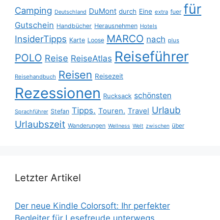
für
Camping
DuMont
durch
Eine
fuer
Deutschland
extra
Gutschein
Handbücher
Herausnehmen
Hotels
MARCO
InsiderTipps
nach
Karte
Loose
plus
Reiseführer
POLO
Reise
ReiseAtlas
Reisen
Reisezeit
Reisehandbuch
Rezessionen
schönsten
Rucksack
Urlaub
Tipps.
Touren.
Travel
Stefan
Sprachführer
Urlaubszeit
Wanderungen
über
Wellness
Welt
zwischen
Letzter Artikel
Der neue Kindle Colorsoft: Ihr perfekter
Begleiter für Lesefreude unterwegs