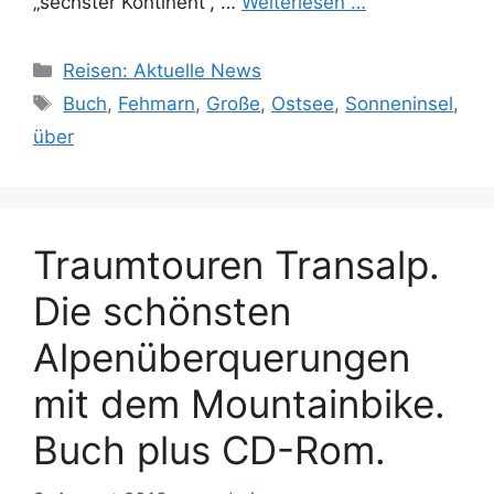
„sechster Kontinent“, …
Weiterlesen …
Kategorien
Reisen: Aktuelle News
Schlagwörter
Buch
,
Fehmarn
,
Große
,
Ostsee
,
Sonneninsel
,
über
Traumtouren Transalp.
Die schönsten
Alpenüberquerungen
mit dem Mountainbike.
Buch plus CD-Rom.