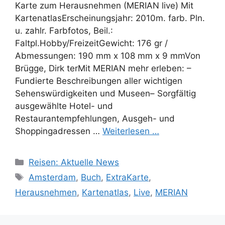
Karte zum Herausnehmen (MERIAN live) Mit
KartenatlasErscheinungsjahr: 2010m. farb. Pln.
u. zahlr. Farbfotos, Beil.:
Faltpl.Hobby/FreizeitGewicht: 176 gr /
Abmessungen: 190 mm x 108 mm x 9 mmVon
Brügge, Dirk terMit MERIAN mehr erleben: –
Fundierte Beschreibungen aller wichtigen
Sehenswürdigkeiten und Museen– Sorgfältig
ausgewählte Hotel- und
Restaurantempfehlungen, Ausgeh- und
Shoppingadressen …
Weiterlesen …
Kategorien
Reisen: Aktuelle News
Schlagwörter
Amsterdam
,
Buch
,
ExtraKarte
,
Herausnehmen
,
Kartenatlas
,
Live
,
MERIAN