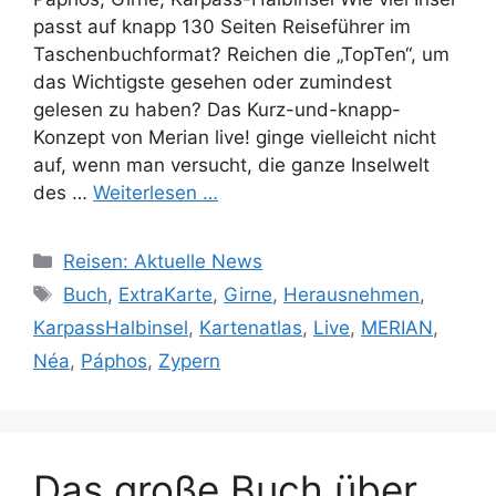
passt auf knapp 130 Seiten Reiseführer im
Taschenbuchformat? Reichen die „TopTen“, um
das Wichtigste gesehen oder zumindest
gelesen zu haben? Das Kurz-und-knapp-
Konzept von Merian live! ginge vielleicht nicht
auf, wenn man versucht, die ganze Inselwelt
des …
Weiterlesen …
Kategorien
Reisen: Aktuelle News
Schlagwörter
Buch
,
ExtraKarte
,
Girne
,
Herausnehmen
,
KarpassHalbinsel
,
Kartenatlas
,
Live
,
MERIAN
,
Néa
,
Páphos
,
Zypern
Das große Buch über