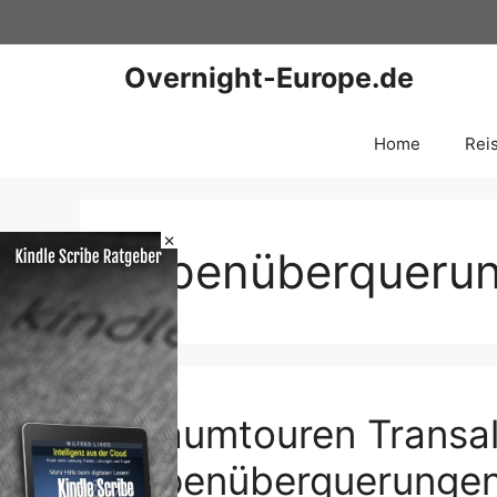
Zum
Inhalt
springen
Overnight-Europe.de
Home
Rei
×
Alpenüberqueru
Traumtouren Transal
Alpenüberquerungen