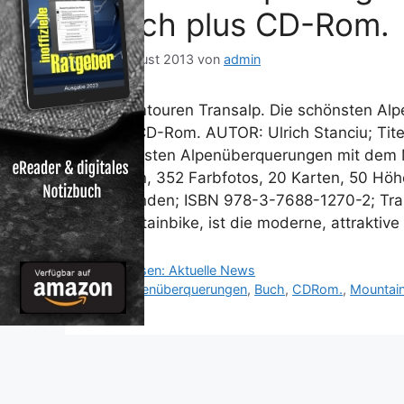
Buch plus CD-Rom.
8. August 2013
von
admin
Traumtouren Transalp. Die schönsten Al
plus CD-Rom. AUTOR: Ulrich Stanciu; Tit
schönsten Alpenüberquerungen mit dem M
Seiten, 352 Farbfotos, 20 Karten, 50 Hö
gebunden; ISBN 978-3-7688-1270-2; Tra
Mountainbike, ist die moderne, attraktiv
Kategorien
Reisen: Aktuelle News
Schlagwörter
Alpenüberquerungen
,
Buch
,
CDRom.
,
Mountain