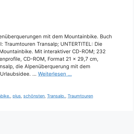
penüberquerungen mit dem Mountainbike. Buch
el: Traumtouren Transalp; UNTERTITEL: Die
ountainbike. Mit interaktiver CD-ROM; 232
henprofile, CD-ROM, Format 21 x 29,7 cm,
nsalp, die Alpenüberquerung mit dem
e Urlaubsidee. …
Weiterlesen …
bike.
,
plus
,
schönsten
,
Transalp.
,
Traumtouren