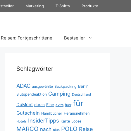
stseller
Marketing
T-Shirts
Produkte
Reisen: Fortgeschrittene
Bestseller
Schlagwörter
ADAC
Berlin
ausgewählte
Backpacking
Camping
Blutspendeaktion
Deutschland
für
DuMont
durch
Eine
fuer
extra
Gutschein
Handbücher
Herausnehmen
InsiderTipps
Karte
Loose
Hotels
MARCO
POLO
Reise
nach
plus