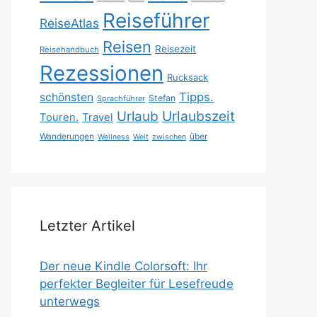
Reiseführer
ReiseAtlas
Reisen
Reisezeit
Reisehandbuch
Rezessionen
Rucksack
Tipps.
schönsten
Stefan
Sprachführer
Urlaubszeit
Urlaub
Touren.
Travel
Wanderungen
über
Wellness
Welt
zwischen
Letzter Artikel
Der neue Kindle Colorsoft: Ihr
perfekter Begleiter für Lesefreude
unterwegs