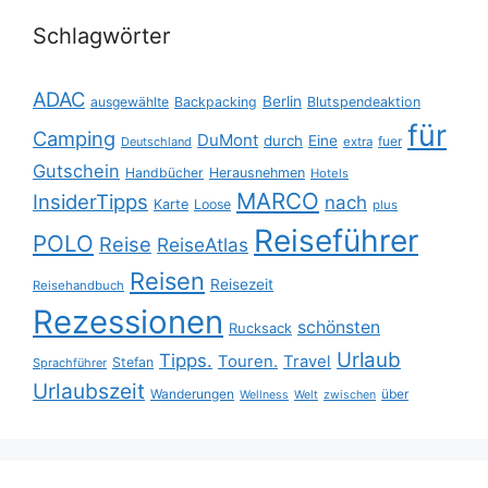
Schlagwörter
ADAC
Berlin
ausgewählte
Backpacking
Blutspendeaktion
für
Camping
DuMont
durch
Eine
fuer
Deutschland
extra
Gutschein
Handbücher
Herausnehmen
Hotels
MARCO
InsiderTipps
nach
Karte
Loose
plus
Reiseführer
POLO
Reise
ReiseAtlas
Reisen
Reisezeit
Reisehandbuch
Rezessionen
schönsten
Rucksack
Urlaub
Tipps.
Touren.
Travel
Stefan
Sprachführer
Urlaubszeit
Wanderungen
über
Wellness
Welt
zwischen