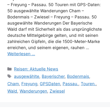
– Freyung – Passau. 50 Touren mit GPS-Daten:
50 ausgewählte Wanderungen Cham –
Bodenmais – Zwiesel – Freyung – Passau. 50
ausgewählte Wanderungen Der Bayerische
Wald darf mit Sicherheit als das ursprünglichste
deutsche Mittelgebirge gelten, und mit seinen
zahlreichen Gipfeln, die die 1500-Meter-Marke
erreichen, und seinem eigenen, rauhen …
Weiterlesen …
Kategorien
Reisen: Aktuelle News
Schlagwörter
ausgewählte
,
Bayerischer
,
Bodenmais
,
Cham
,
Freyung
,
GPSDaten
,
Passau.
,
Touren.
,
Wald
,
Wanderungen
,
Zwiesel