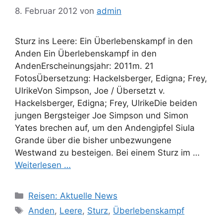
8. Februar 2012
von
admin
Sturz ins Leere: Ein Überlebenskampf in den
Anden Ein Überlebenskampf in den
AndenErscheinungsjahr: 2011m. 21
FotosÜbersetzung: Hackelsberger, Edigna; Frey,
UlrikeVon Simpson, Joe / Übersetzt v.
Hackelsberger, Edigna; Frey, UlrikeDie beiden
jungen Bergsteiger Joe Simpson und Simon
Yates brechen auf, um den Andengipfel Siula
Grande über die bisher unbezwungene
Westwand zu besteigen. Bei einem Sturz im …
Weiterlesen …
Kategorien
Reisen: Aktuelle News
Schlagwörter
Anden
,
Leere
,
Sturz
,
Überlebenskampf