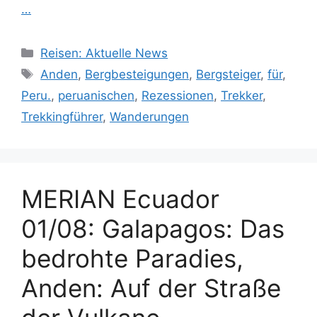
…
Kategorien
Reisen: Aktuelle News
Schlagwörter
Anden
,
Bergbesteigungen
,
Bergsteiger
,
für
,
Peru.
,
peruanischen
,
Rezessionen
,
Trekker
,
Trekkingführer
,
Wanderungen
MERIAN Ecuador
01/08: Galapagos: Das
bedrohte Paradies,
Anden: Auf der Straße