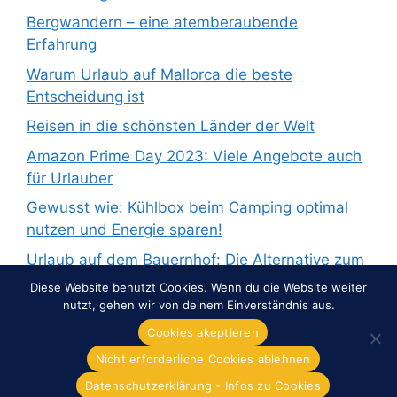
Bergwandern – eine atemberaubende
Erfahrung
Warum Urlaub auf Mallorca die beste
Entscheidung ist
Reisen in die schönsten Länder der Welt
Amazon Prime Day 2023: Viele Angebote auch
für Urlauber
Gewusst wie: Kühlbox beim Camping optimal
nutzen und Energie sparen!
Urlaub auf dem Bauernhof: Die Alternative zum
Pauschalurlaub
Diese Website benutzt Cookies. Wenn du die Website weiter
nutzt, gehen wir von deinem Einverständnis aus.
Cookies akeptieren
Nicht erforderliche Cookies ablehnen
© 2026 Overnight-Europe.de
• Erstellt mit
GeneratePress
Datenschutzerklärung - Infos zu Cookies