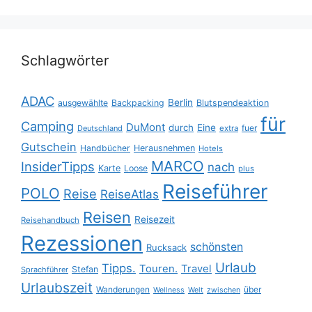
Schlagwörter
ADAC
Berlin
ausgewählte
Backpacking
Blutspendeaktion
für
Camping
DuMont
durch
Eine
fuer
Deutschland
extra
Gutschein
Handbücher
Herausnehmen
Hotels
MARCO
InsiderTipps
nach
Karte
Loose
plus
Reiseführer
POLO
Reise
ReiseAtlas
Reisen
Reisezeit
Reisehandbuch
Rezessionen
schönsten
Rucksack
Urlaub
Tipps.
Touren.
Travel
Stefan
Sprachführer
Urlaubszeit
Wanderungen
über
Wellness
Welt
zwischen