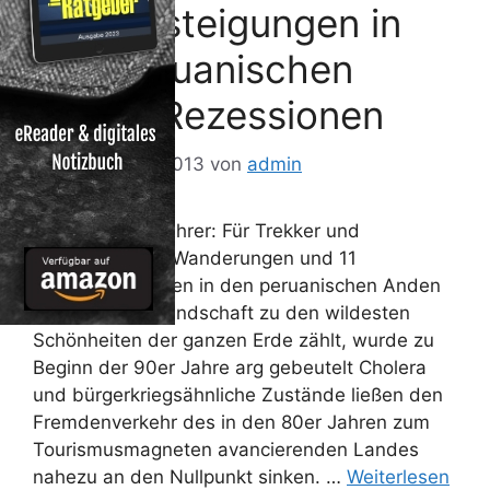
Bergbesteigungen in
den peruanischen
Anden Rezessionen
15. November 2013
von
admin
Peru. Trekkingführer: Für Trekker und
Bergsteiger. 56 Wanderungen und 11
Bergbesteigungen in den peruanischen Anden
Peru, dessen Landschaft zu den wildesten
Schönheiten der ganzen Erde zählt, wurde zu
Beginn der 90er Jahre arg gebeutelt Cholera
und bürgerkriegsähnliche Zustände ließen den
Fremdenverkehr des in den 80er Jahren zum
Tourismusmagneten avancierenden Landes
nahezu an den Nullpunkt sinken. …
Weiterlesen