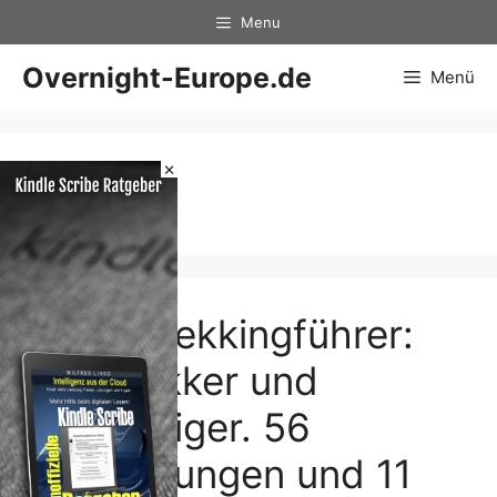
Zum
Menu
Inhalt
springen
Overnight-Europe.de
Menü
×
Anden
Peru. Trekkingführer:
Für Trekker und
Bergsteiger. 56
Wanderungen und 11