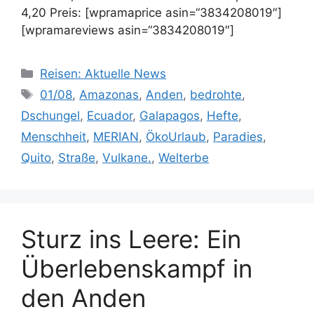
4,20 Preis: [wpramaprice asin=“3834208019″]
[wpramareviews asin=“3834208019″]
Kategorien
Reisen: Aktuelle News
Schlagwörter
01/08
,
Amazonas
,
Anden
,
bedrohte
,
Dschungel
,
Ecuador
,
Galapagos
,
Hefte
,
Menschheit
,
MERIAN
,
ÖkoUrlaub
,
Paradies
,
Quito
,
Straße
,
Vulkane.
,
Welterbe
Sturz ins Leere: Ein
Überlebenskampf in
den Anden