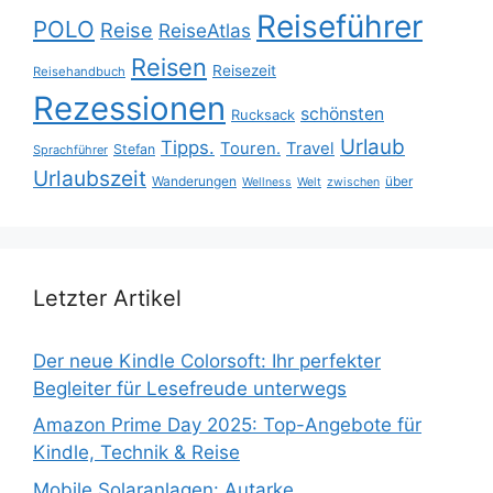
Reiseführer
POLO
Reise
ReiseAtlas
Reisen
Reisezeit
Reisehandbuch
Rezessionen
schönsten
Rucksack
Urlaub
Tipps.
Touren.
Travel
Stefan
Sprachführer
Urlaubszeit
Wanderungen
über
Wellness
Welt
zwischen
Letzter Artikel
Der neue Kindle Colorsoft: Ihr perfekter
Begleiter für Lesefreude unterwegs
Amazon Prime Day 2025: Top-Angebote für
Kindle, Technik & Reise
Mobile Solaranlagen: Autarke