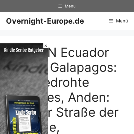
Zum
Menu
Inhalt
springen
Overnight-Europe.de
Menü
×
MERIAN Ecuador
01/08: Galapagos:
Das bedrohte
Paradies, Anden:
Auf der Straße der
Vulkane,