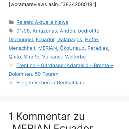
[wpramareviews asin=“3834208019″]
Kategorien
Reisen: Aktuelle News
Schlagwörter
01/08
,
Amazonas
,
Anden
,
bedrohte
,
Dschungel
,
Ecuador
,
Galapagos
,
Hefte
,
Menschheit
,
MERIAN
,
ÖkoUrlaub
,
Paradies
,
Quito
,
Straße
,
Vulkane.
,
Welterbe
Trentino – Gardasee: Adamello – Brenta –
Dolomiten. 50 Touren
Fliegenfischen in Deutschland
1 Kommentar zu
„MERIAN Ecuador