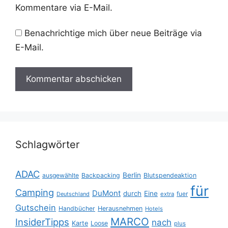
Kommentare via E-Mail.
Benachrichtige mich über neue Beiträge via
E-Mail.
Schlagwörter
ADAC
Berlin
ausgewählte
Backpacking
Blutspendeaktion
für
Camping
DuMont
durch
Eine
fuer
Deutschland
extra
Gutschein
Handbücher
Herausnehmen
Hotels
MARCO
InsiderTipps
nach
Karte
Loose
plus