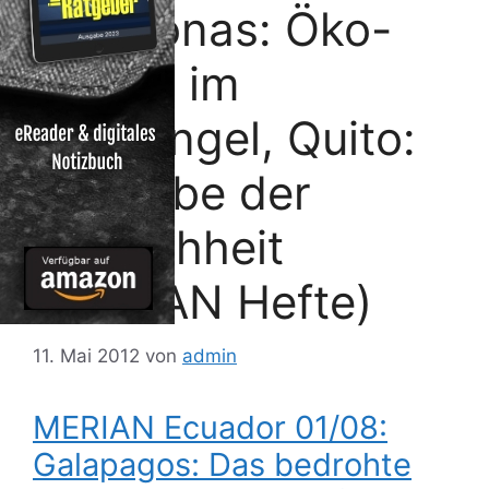
Amazonas: Öko-
Urlaub im
Dschungel, Quito:
Welterbe der
Menschheit
(MERIAN Hefte)
11. Mai 2012
von
admin
MERIAN Ecuador 01/08:
Galapagos: Das bedrohte