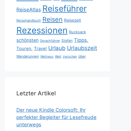
Reiseführer
ReiseAtlas
Reisen
Reisezeit
Reisehandbuch
Rezessionen
Rucksack
Tipps.
schönsten
Stefan
Sprachführer
Urlaubszeit
Urlaub
Touren.
Travel
Wanderungen
über
Wellness
Welt
zwischen
Letzter Artikel
Der neue Kindle Colorsoft: Ihr
perfekter Begleiter für Lesefreude
unterwegs