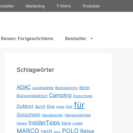
stseller
Marketing
T-Shirts
Produkte
Reisen: Fortgeschrittene
Bestseller
Schlagwörter
ADAC
Berlin
ausgewählte
Backpacking
Camping
Blutspendeaktion
Deutschland
für
DuMont
durch
Eine
fuer
extra
Gutschein
Handbücher
Herausnehmen
InsiderTipps
Karte
Loose
Hotels
MARCO
POLO
Reise
nach
plus