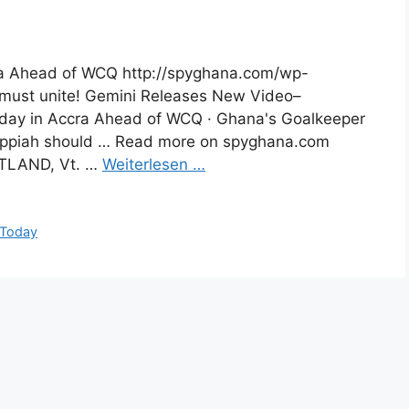
ra Ahead of WCQ http://spyghana.com/wp-
a must unite! Gemini Releases New Video–
oday in Accra Ahead of WCQ · Ghana's Goalkeeper
Appiah should … Read more on spyghana.com
UTLAND, Vt. …
Weiterlesen …
Today