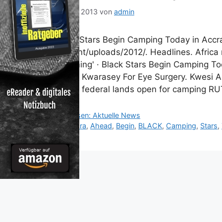
27. Mai 2013
von
admin
Black Stars Begin Camping Today in Acc
content/uploads/2012/. Headlines. Afric
'Jamming' · Black Stars Begin Camping T
Adam Kwarasey For Eye Surgery. Kwesi 
State, federal lands open for camping R
Kategorien
Reisen: Aktuelle News
Schlagwörter
Accra
,
Ahead
,
Begin
,
BLACK
,
Camping
,
Stars
,