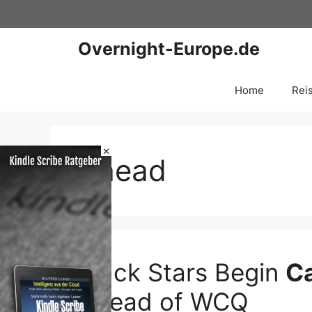
Zum
Inhalt
springen
Overnight-Europe.de
Home
Rei
×
Ahead
Black Stars Begin
C
Ahead of WCQ