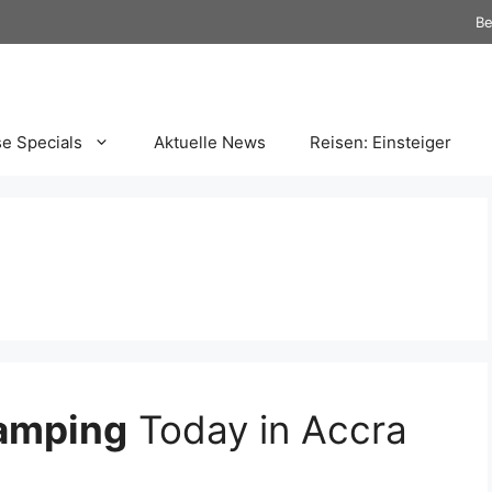
Be
se Specials
Aktuelle News
Reisen: Einsteiger
amping
Today in Accra