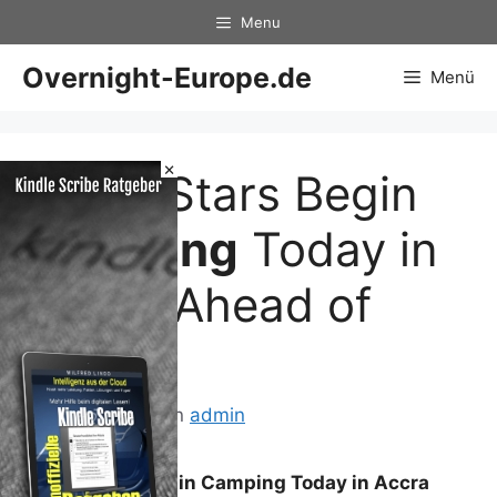
Zum
Menu
Inhalt
springen
Overnight-Europe.de
Menü
×
Black Stars Begin
Camping
Today in
Accra Ahead of
WCQ
27. Mai 2013
von
admin
Black Stars Begin
Camping
Today in Accra