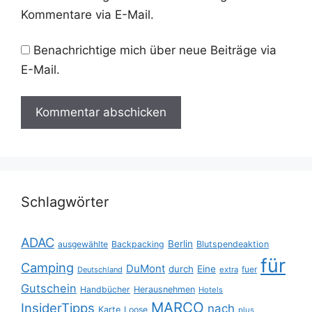
Kommentare via E-Mail.
Benachrichtige mich über neue Beiträge via
E-Mail.
Schlagwörter
ADAC
Berlin
ausgewählte
Backpacking
Blutspendeaktion
für
Camping
DuMont
durch
Eine
fuer
Deutschland
extra
Gutschein
Handbücher
Herausnehmen
Hotels
MARCO
InsiderTipps
nach
Karte
Loose
plus