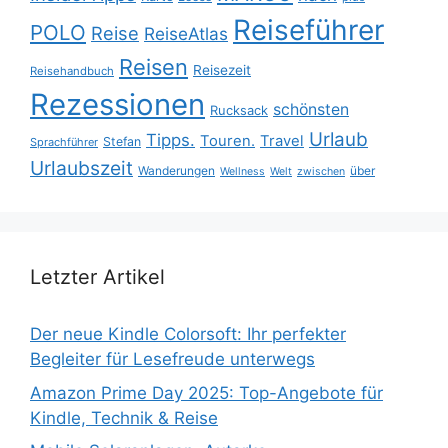
Reiseführer
POLO
Reise
ReiseAtlas
Reisen
Reisezeit
Reisehandbuch
Rezessionen
schönsten
Rucksack
Urlaub
Tipps.
Touren.
Travel
Stefan
Sprachführer
Urlaubszeit
Wanderungen
über
Wellness
Welt
zwischen
Letzter Artikel
Der neue Kindle Colorsoft: Ihr perfekter
Begleiter für Lesefreude unterwegs
Amazon Prime Day 2025: Top-Angebote für
Kindle, Technik & Reise