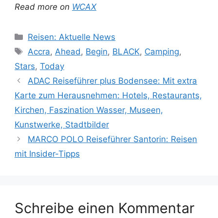
Read more on
WCAX
Kategorien
Reisen: Aktuelle News
Schlagwörter
Accra
,
Ahead
,
Begin
,
BLACK
,
Camping
,
Stars
,
Today
ADAC Reiseführer plus Bodensee: Mit extra
Karte zum Herausnehmen: Hotels, Restaurants,
Kirchen, Faszination Wasser, Museen,
Kunstwerke, Stadtbilder
MARCO POLO Reiseführer Santorin: Reisen
mit Insider-Tipps
Schreibe einen Kommentar