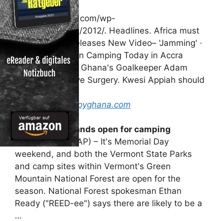
Ahead of WCQ
http://spyghana.com/wp-
content/uploads/2012/. Headlines. Africa must
unite! Gemini Releases New Video– 'Jamming' ·
Black Stars Begin Camping Today in Accra
Ahead of WCQ · Ghana's Goalkeeper Adam
Kwarasey For Eye Surgery. Kwesi Appiah should
…
Read more on
spyghana.com
State, federal lands open for
camping
RUTLAND, Vt. (AP) – It's Memorial Day
weekend, and both the Vermont State Parks
and camp sites within Vermont's Green
Mountain National Forest are open for the
season. National Forest spokesman Ethan
Ready ("REED-ee") says there are likely to be a
…