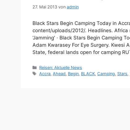
27. Mai 2013
von
admin
Black Stars Begin Camping Today in Acc
content/uploads/2012/. Headlines. Afric
'Jamming' · Black Stars Begin Camping T
Adam Kwarasey For Eye Surgery. Kwesi 
State, federal lands open for camping R
Kategorien
Reisen: Aktuelle News
Schlagwörter
Accra
,
Ahead
,
Begin
,
BLACK
,
Camping
,
Stars
,