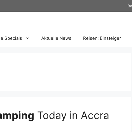
Be
se Specials
Aktuelle News
Reisen: Einsteiger
amping
Today in Accra