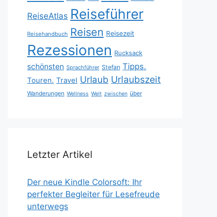
Reiseführer
ReiseAtlas
Reisen
Reisezeit
Reisehandbuch
Rezessionen
Rucksack
Tipps.
schönsten
Stefan
Sprachführer
Urlaubszeit
Urlaub
Touren.
Travel
Wanderungen
über
Wellness
Welt
zwischen
Letzter Artikel
Der neue Kindle Colorsoft: Ihr
perfekter Begleiter für Lesefreude
unterwegs