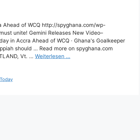
ra Ahead of WCQ http://spyghana.com/wp-
a must unite! Gemini Releases New Video–
oday in Accra Ahead of WCQ · Ghana's Goalkeeper
Appiah should … Read more on spyghana.com
UTLAND, Vt. …
Weiterlesen …
Today