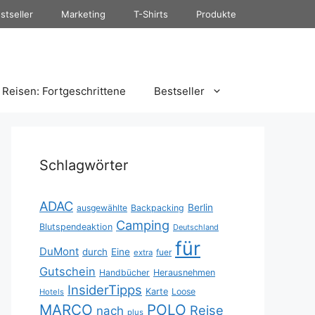
stseller
Marketing
T-Shirts
Produkte
Reisen: Fortgeschrittene
Bestseller
Schlagwörter
ADAC
Berlin
ausgewählte
Backpacking
Camping
Blutspendeaktion
Deutschland
für
DuMont
durch
Eine
fuer
extra
Gutschein
Handbücher
Herausnehmen
InsiderTipps
Karte
Loose
Hotels
MARCO
POLO
Reise
nach
plus