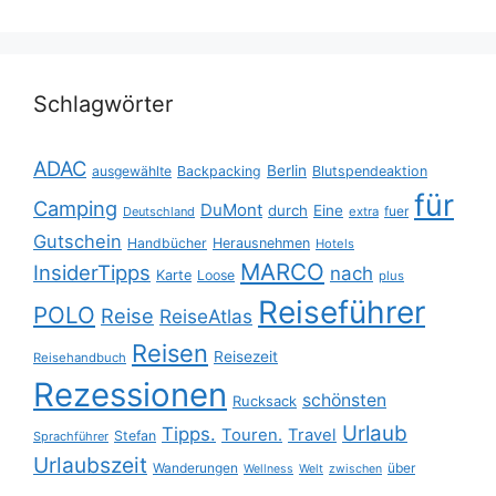
Schlagwörter
ADAC
Berlin
ausgewählte
Backpacking
Blutspendeaktion
für
Camping
DuMont
durch
Eine
fuer
Deutschland
extra
Gutschein
Handbücher
Herausnehmen
Hotels
MARCO
InsiderTipps
nach
Karte
Loose
plus
Reiseführer
POLO
Reise
ReiseAtlas
Reisen
Reisezeit
Reisehandbuch
Rezessionen
schönsten
Rucksack
Urlaub
Tipps.
Touren.
Travel
Stefan
Sprachführer
Urlaubszeit
Wanderungen
über
Wellness
Welt
zwischen