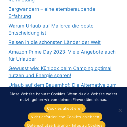
Bergwandern – eine atemberaubende
Erfahrung
Warum Urlaub auf Mallorca die beste
Entscheidung ist
Reisen in die schönsten Länder der Welt
Amazon Prime Day 2023: Viele Angebote auch
für Urlauber
Gewusst wie: Kühlbox beim Camping optimal
nutzen und Energie sparen!
Urlaub auf dem Bauernhof: Die Alternative zum
Pauschalurlaub
Diese Website benutzt Cookies. Wenn du die Website weiter
nutzt, gehen wir von deinem Einverständnis aus.
Cookies akeptieren
Nicht erforderliche Cookies ablehnen
© 2026 Overnight-Europe.de
• Erstellt mit
GeneratePress
Datenschutzerklärung - Infos zu Cookies