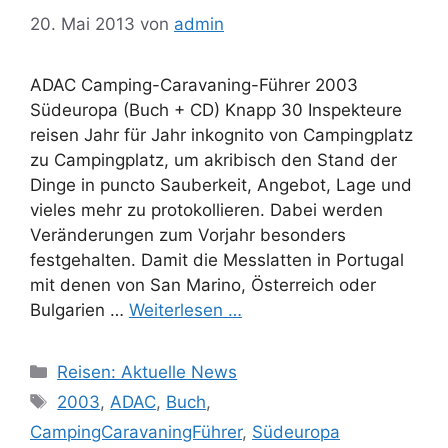
20. Mai 2013
von
admin
ADAC Camping-Caravaning-Führer 2003
Südeuropa (Buch + CD) Knapp 30 Inspekteure
reisen Jahr für Jahr inkognito von Campingplatz
zu Campingplatz, um akribisch den Stand der
Dinge in puncto Sauberkeit, Angebot, Lage und
vieles mehr zu protokollieren. Dabei werden
Veränderungen zum Vorjahr besonders
festgehalten. Damit die Messlatten in Portugal
mit denen von San Marino, Österreich oder
Bulgarien …
Weiterlesen …
Kategorien
Reisen: Aktuelle News
Schlagwörter
2003
,
ADAC
,
Buch
,
CampingCaravaningFührer
,
Südeuropa