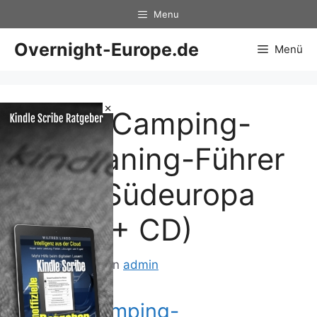
Zum
Menu
Inhalt
springen
Overnight-Europe.de
Menü
×
ADAC Camping-
Caravaning-Führer
2003 Südeuropa
(Buch + CD)
20. Mai 2013
von
admin
ADAC Camping-