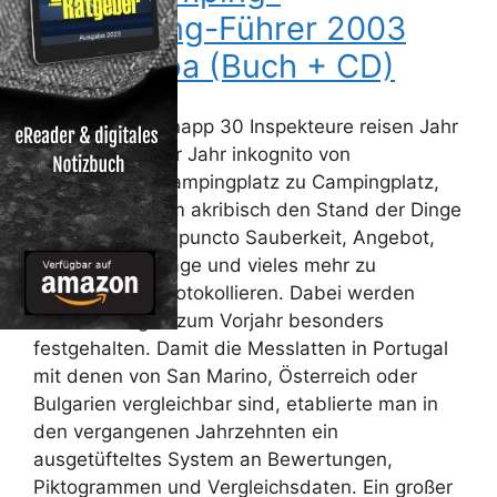
Caravaning-Führer 2003
Südeuropa (Buch + CD)
Knapp 30 Inspekteure reisen Jahr
für Jahr inkognito von
Campingplatz zu Campingplatz,
um akribisch den Stand der Dinge
in puncto Sauberkeit, Angebot,
Lage und vieles mehr zu
protokollieren. Dabei werden
Veränderungen zum Vorjahr besonders
festgehalten. Damit die Messlatten in Portugal
mit denen von San Marino, Österreich oder
Bulgarien vergleichbar sind, etablierte man in
den vergangenen Jahrzehnten ein
ausgetüfteltes System an Bewertungen,
Piktogrammen und Vergleichsdaten. Ein großer