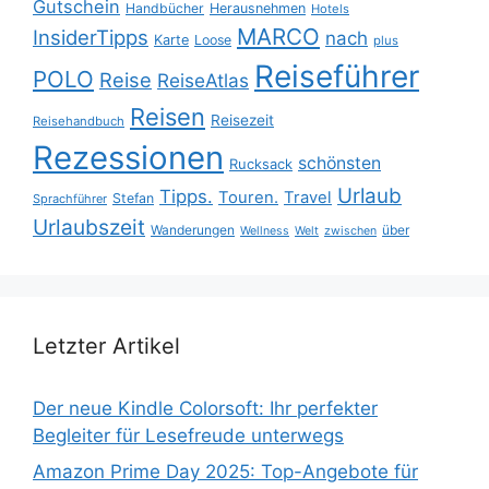
Gutschein
Handbücher
Herausnehmen
Hotels
MARCO
InsiderTipps
nach
Karte
Loose
plus
Reiseführer
POLO
Reise
ReiseAtlas
Reisen
Reisezeit
Reisehandbuch
Rezessionen
schönsten
Rucksack
Urlaub
Tipps.
Touren.
Travel
Stefan
Sprachführer
Urlaubszeit
Wanderungen
über
Wellness
Welt
zwischen
Letzter Artikel
Der neue Kindle Colorsoft: Ihr perfekter
Begleiter für Lesefreude unterwegs
Amazon Prime Day 2025: Top-Angebote für