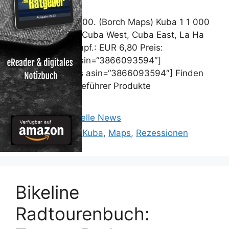
Kuba 1 : 1 000 000. (Borch Maps) Kuba 1 1 000
000. Road Map Cuba West, Cuba East, La Ha
Unverb. Preisempf.: EUR 6,80 Preis:
[wpramaprice asin=“3866093594″]
[wpramareviews asin=“3866093594″] Finden
Sie weitere Reiseführer Produkte
Kategorien
Reisen: Aktuelle News
Schlagwörter
000.
,
Borch
,
Kuba
,
Maps
,
Rezessionen
Bikeline
Radtourenbuch: