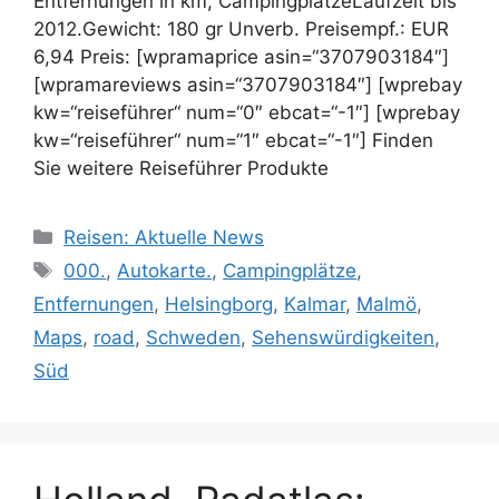
Entfernungen in km, CampingplätzeLaufzeit bis
2012.Gewicht: 180 gr Unverb. Preisempf.: EUR
6,94 Preis: [wpramaprice asin=“3707903184″]
[wpramareviews asin=“3707903184″] [wprebay
kw=“reiseführer“ num=“0″ ebcat=“-1″] [wprebay
kw=“reiseführer“ num=“1″ ebcat=“-1″] Finden
Sie weitere Reiseführer Produkte
Kategorien
Reisen: Aktuelle News
Schlagwörter
000.
,
Autokarte.
,
Campingplätze
,
Entfernungen
,
Helsingborg
,
Kalmar
,
Malmö
,
Maps
,
road
,
Schweden
,
Sehenswürdigkeiten
,
Süd