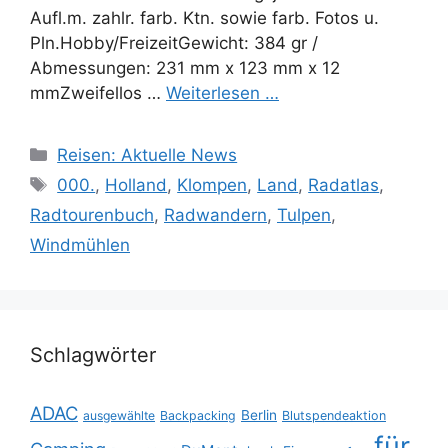
Aufl.m. zahlr. farb. Ktn. sowie farb. Fotos u.
Pln.Hobby/FreizeitGewicht: 384 gr /
Abmessungen: 231 mm x 123 mm x 12
mmZweifellos …
Weiterlesen …
Kategorien
Reisen: Aktuelle News
Schlagwörter
000.
,
Holland
,
Klompen
,
Land
,
Radatlas
,
Radtourenbuch
,
Radwandern
,
Tulpen
,
Windmühlen
Schlagwörter
ADAC
Berlin
ausgewählte
Backpacking
Blutspendeaktion
für