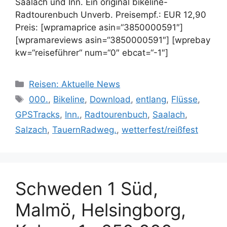
Saalach und Inn. Ein original bikeline-
Radtourenbuch Unverb. Preisempf.: EUR 12,90
Preis: [wpramaprice asin=“3850000591″]
[wpramareviews asin=“3850000591″] [wprebay
kw=“reiseführer“ num=“0″ ebcat=“-1″]
Kategorien
Reisen: Aktuelle News
Schlagwörter
000.
,
Bikeline
,
Download
,
entlang
,
Flüsse
,
GPSTracks
,
Inn.
,
Radtourenbuch
,
Saalach
,
Salzach
,
TauernRadweg.
,
wetterfest/reißfest
Schweden 1 Süd,
Malmö, Helsingborg,