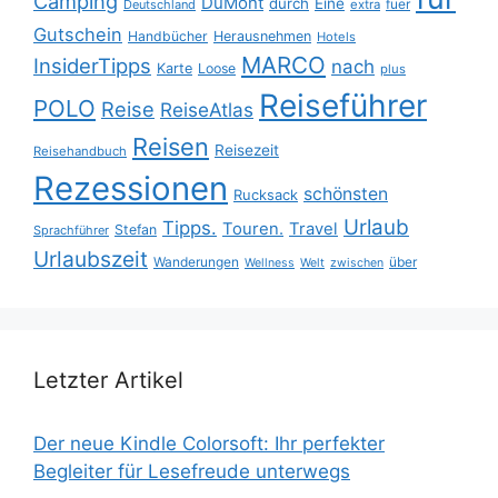
Camping
DuMont
durch
Eine
fuer
Deutschland
extra
Gutschein
Handbücher
Herausnehmen
Hotels
MARCO
InsiderTipps
nach
Karte
Loose
plus
Reiseführer
POLO
Reise
ReiseAtlas
Reisen
Reisezeit
Reisehandbuch
Rezessionen
schönsten
Rucksack
Urlaub
Tipps.
Touren.
Travel
Stefan
Sprachführer
Urlaubszeit
Wanderungen
über
Wellness
Welt
zwischen
Letzter Artikel
Der neue Kindle Colorsoft: Ihr perfekter
Begleiter für Lesefreude unterwegs