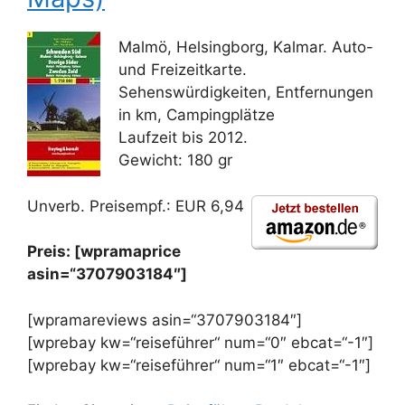
Malmö, Helsingborg, Kalmar. Auto-
und Freizeitkarte.
Sehenswürdigkeiten, Entfernungen
in km, Campingplätze
Laufzeit bis 2012.
Gewicht: 180 gr
Unverb. Preisempf.: EUR 6,94
Preis: [wpramaprice
asin=“3707903184″]
[wpramareviews asin=“3707903184″]
[wprebay kw=“reiseführer“ num=“0″ ebcat=“-1″]
[wprebay kw=“reiseführer“ num=“1″ ebcat=“-1″]