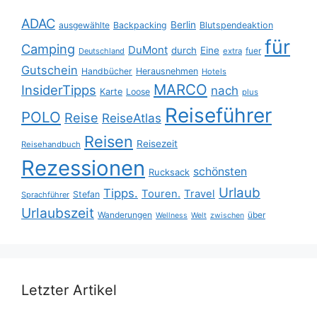
ADAC
Berlin
ausgewählte
Backpacking
Blutspendeaktion
für
Camping
DuMont
durch
Eine
fuer
Deutschland
extra
Gutschein
Handbücher
Herausnehmen
Hotels
MARCO
InsiderTipps
nach
Karte
Loose
plus
Reiseführer
POLO
Reise
ReiseAtlas
Reisen
Reisezeit
Reisehandbuch
Rezessionen
schönsten
Rucksack
Urlaub
Tipps.
Touren.
Travel
Stefan
Sprachführer
Urlaubszeit
Wanderungen
über
Wellness
Welt
zwischen
Letzter Artikel