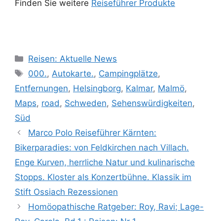
Finden Sie weitere
Reiseführer Produkte
Kategorien
Reisen: Aktuelle News
Schlagwörter
000.
,
Autokarte.
,
Campingplätze
,
Entfernungen
,
Helsingborg
,
Kalmar
,
Malmö
,
Maps
,
road
,
Schweden
,
Sehenswürdigkeiten
,
Süd
Marco Polo Reiseführer Kärnten:
Bikerparadies: von Feldkirchen nach Villach.
Enge Kurven, herrliche Natur und kulinarische
Stopps. Kloster als Konzertbühne. Klassik im
Stift Ossiach Rezessionen
Homöopathische Ratgeber: Roy, Ravi; Lage-