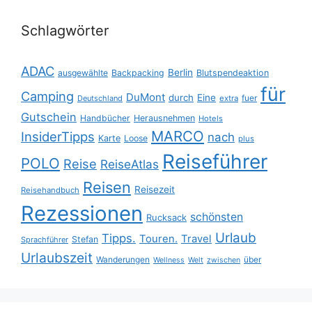
Schlagwörter
ADAC
Berlin
ausgewählte
Backpacking
Blutspendeaktion
für
Camping
DuMont
durch
Eine
fuer
Deutschland
extra
Gutschein
Handbücher
Herausnehmen
Hotels
MARCO
InsiderTipps
nach
Karte
Loose
plus
Reiseführer
POLO
Reise
ReiseAtlas
Reisen
Reisezeit
Reisehandbuch
Rezessionen
schönsten
Rucksack
Urlaub
Tipps.
Touren.
Travel
Stefan
Sprachführer
Urlaubszeit
Wanderungen
über
Wellness
Welt
zwischen