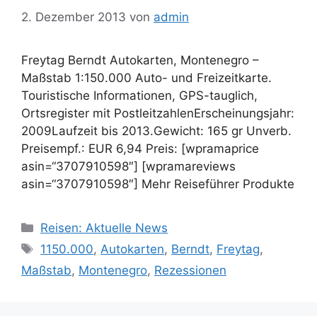
2. Dezember 2013
von
admin
Freytag Berndt Autokarten, Montenegro –
Maßstab 1:150.000 Auto- und Freizeitkarte.
Touristische Informationen, GPS-tauglich,
Ortsregister mit PostleitzahlenErscheinungsjahr:
2009Laufzeit bis 2013.Gewicht: 165 gr Unverb.
Preisempf.: EUR 6,94 Preis: [wpramaprice
asin=“3707910598″] [wpramareviews
asin=“3707910598″] Mehr Reiseführer Produkte
Kategorien
Reisen: Aktuelle News
Schlagwörter
1150.000
,
Autokarten
,
Berndt
,
Freytag
,
Maßstab
,
Montenegro
,
Rezessionen