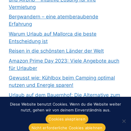
Vermietung
Bergwandern – eine atemberaubende
Erfahrung
Warum Urlaub auf Mallorca die beste
Entscheidung ist
Reisen in die schönsten Länder der Welt
Amazon Prime Day 2023: Viele Angebote auch
für Urlauber
Gewusst wie: Kühlbox beim Camping optimal
nutzen und Energie sparen!
Urlaub auf dem Bauernhof: Die Alternative zum
Pauschalurlaub
Diese Website benutzt Cookies. Wenn du die Website weiter
nutzt, gehen wir von deinem Einverständnis aus.
Cookies akeptieren
Nicht erforderliche Cookies ablehnen
© 2026 Overnight-Europe.de
• Erstellt mit