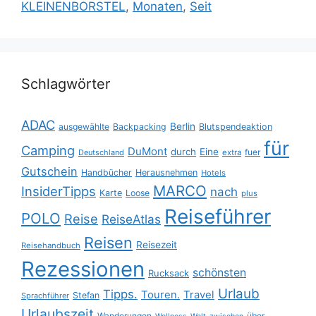
KLEINENBORSTEL
,
Monaten
,
Seit
Schlagwörter
ADAC
Berlin
ausgewählte
Backpacking
Blutspendeaktion
für
Camping
DuMont
durch
Eine
fuer
Deutschland
extra
Gutschein
Handbücher
Herausnehmen
Hotels
MARCO
InsiderTipps
nach
Karte
Loose
plus
Reiseführer
POLO
Reise
ReiseAtlas
Reisen
Reisezeit
Reisehandbuch
Rezessionen
schönsten
Rucksack
Urlaub
Tipps.
Touren.
Travel
Stefan
Sprachführer
Urlaubszeit
Wanderungen
über