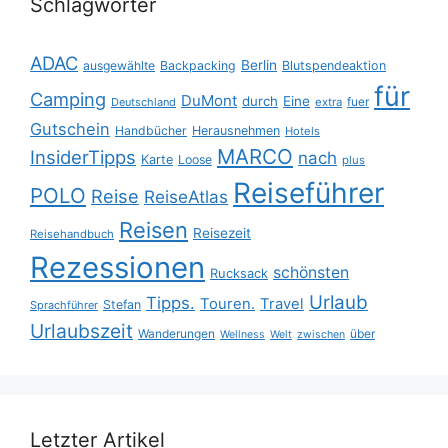
Schlagwörter
ADAC
Berlin
ausgewählte
Backpacking
Blutspendeaktion
für
Camping
DuMont
durch
Eine
fuer
Deutschland
extra
Gutschein
Handbücher
Herausnehmen
Hotels
MARCO
InsiderTipps
nach
Karte
Loose
plus
Reiseführer
POLO
Reise
ReiseAtlas
Reisen
Reisezeit
Reisehandbuch
Rezessionen
schönsten
Rucksack
Urlaub
Tipps.
Touren.
Travel
Stefan
Sprachführer
Urlaubszeit
Wanderungen
über
Wellness
Welt
zwischen
Letzter Artikel