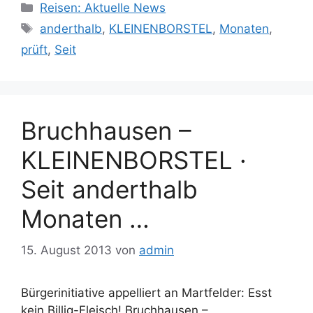
Kategorien
Reisen: Aktuelle News
Schlagwörter
anderthalb
,
KLEINENBORSTEL
,
Monaten
,
prüft
,
Seit
Bruchhausen –
KLEINENBORSTEL ·
Seit anderthalb
Monaten …
15. August 2013
von
admin
Bürgerinitiative appelliert an Martfelder: Esst
kein Billig-Fleisch! Bruchhausen –