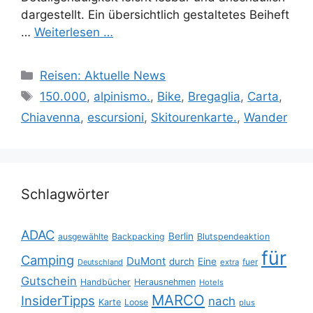
dargestellt. Ein übersichtlich gestaltetes Beiheft
…
Weiterlesen …
Kategorien
Reisen: Aktuelle News
Schlagwörter
150.000
,
alpinismo.
,
Bike
,
Bregaglia
,
Carta
,
Chiavenna
,
escursioni
,
Skitourenkarte.
,
Wander
Schlagwörter
ADAC
Berlin
ausgewählte
Backpacking
Blutspendeaktion
für
Camping
DuMont
durch
Eine
fuer
Deutschland
extra
Gutschein
Handbücher
Herausnehmen
Hotels
MARCO
InsiderTipps
nach
Karte
Loose
plus