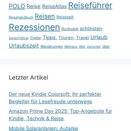
Reiseführer
POLO
Reise
ReiseAtlas
Reisen
Reisezeit
Reisehandbuch
Rezessionen
schönsten
Rucksack
Urlaub
Tipps.
Touren.
Travel
Stefan
Sprachführer
Urlaubszeit
Wanderungen
über
Wellness
Welt
zwischen
Letzter Artikel
Der neue Kindle Colorsoft: Ihr perfekter
Begleiter für Lesefreude unterwegs
Amazon Prime Day 2025: Top-Angebote für
Kindle, Technik & Reise
Mobile Solaranlagen: Autarke