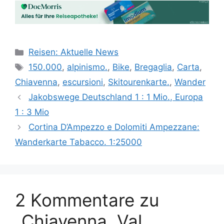
Kategorien
Reisen: Aktuelle News
Schlagwörter
150.000
,
alpinismo.
,
Bike
,
Bregaglia
,
Carta
,
Chiavenna
,
escursioni
,
Skitourenkarte.
,
Wander
Jakobswege Deutschland 1 : 1 Mio., Europa
1 : 3 Mio
Cortina D’Ampezzo e Dolomiti Ampezzane:
Wanderkarte Tabacco. 1:25000
2 Kommentare zu
„Chiavenna, Val