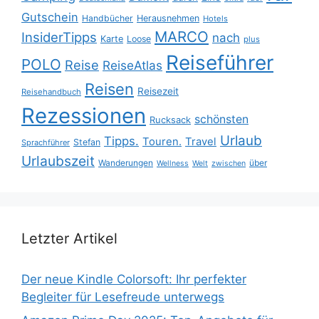
Gutschein
Handbücher
Herausnehmen
Hotels
MARCO
InsiderTipps
nach
Karte
Loose
plus
Reiseführer
POLO
Reise
ReiseAtlas
Reisen
Reisezeit
Reisehandbuch
Rezessionen
schönsten
Rucksack
Urlaub
Tipps.
Touren.
Travel
Stefan
Sprachführer
Urlaubszeit
Wanderungen
über
Wellness
Welt
zwischen
Letzter Artikel
Der neue Kindle Colorsoft: Ihr perfekter
Begleiter für Lesefreude unterwegs