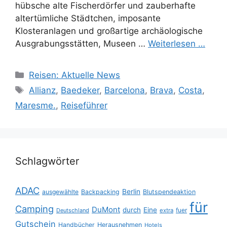
hübsche alte Fischerdörfer und zauberhafte
altertümliche Städtchen, imposante
Klosteranlagen und großartige archäologische
Ausgrabungsstätten, Museen …
Weiterlesen …
Kategorien
Reisen: Aktuelle News
Schlagwörter
Allianz
,
Baedeker
,
Barcelona
,
Brava
,
Costa
,
Maresme.
,
Reiseführer
Schlagwörter
ADAC
Berlin
ausgewählte
Backpacking
Blutspendeaktion
für
Camping
DuMont
durch
Eine
fuer
Deutschland
extra
Gutschein
Handbücher
Herausnehmen
Hotels