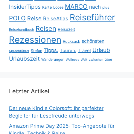
MARCO
InsiderTipps
nach
Karte
Loose
plus
Reiseführer
POLO
Reise
ReiseAtlas
Reisen
Reisezeit
Reisehandbuch
Rezessionen
schönsten
Rucksack
Urlaub
Tipps.
Touren.
Travel
Stefan
Sprachführer
Urlaubszeit
Wanderungen
über
Wellness
Welt
zwischen
Letzter Artikel
Der neue Kindle Colorsoft: Ihr perfekter
Begleiter für Lesefreude unterwegs
Amazon Prime Day 2025: Top-Angebote für
Kindle, Technik & Reise