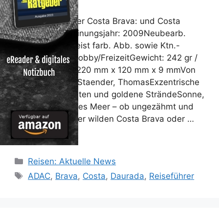
ADAC Reiseführer Costa Brava: und Costa
Daurada Erscheinungsjahr: 2009Neubearb.
Aufl.m. zahlr. meist farb. Abb. sowie Ktn.-
Skizzen u. Pln.Hobby/FreizeitGewicht: 242 gr /
Abmessungen: 220 mm x 120 mm x 9 mmVon
Homburg, Elke; Staender, ThomasExzentrische
Maler, wilde Küsten und goldene SträndeSonne,
Strand und blaues Meer – ob ungezähmt und
felsenreich an der wilden Costa Brava oder …
Weiterlesen …
Kategorien
Reisen: Aktuelle News
Schlagwörter
ADAC
,
Brava
,
Costa
,
Daurada
,
Reiseführer