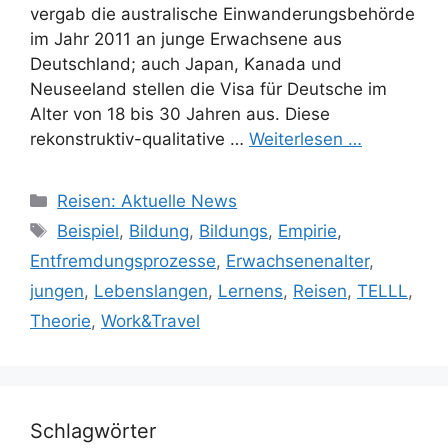
vergab die australische Einwanderungsbehörde
im Jahr 2011 an junge Erwachsene aus
Deutschland; auch Japan, Kanada und
Neuseeland stellen die Visa für Deutsche im
Alter von 18 bis 30 Jahren aus. Diese
rekonstruktiv-qualitative …
Weiterlesen …
Kategorien
Reisen: Aktuelle News
Schlagwörter
Beispiel
,
Bildung
,
Bildungs
,
Empirie
,
Entfremdungsprozesse
,
Erwachsenenalter
,
jungen
,
Lebenslangen
,
Lernens
,
Reisen
,
TELLL
,
Theorie
,
Work&Travel
Schlagwörter