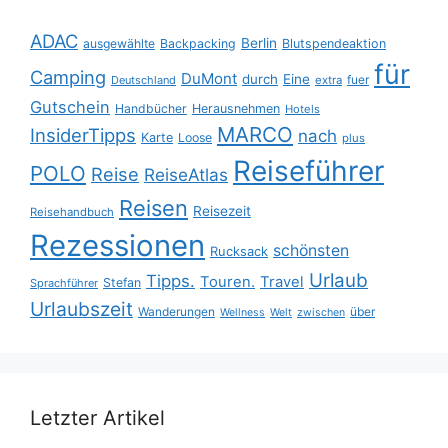
ADAC
Berlin
ausgewählte
Backpacking
Blutspendeaktion
für
Camping
DuMont
durch
Eine
fuer
Deutschland
extra
Gutschein
Handbücher
Herausnehmen
Hotels
MARCO
InsiderTipps
nach
Karte
Loose
plus
Reiseführer
POLO
Reise
ReiseAtlas
Reisen
Reisezeit
Reisehandbuch
Rezessionen
schönsten
Rucksack
Urlaub
Tipps.
Touren.
Travel
Stefan
Sprachführer
Urlaubszeit
Wanderungen
über
Wellness
Welt
zwischen
Letzter Artikel