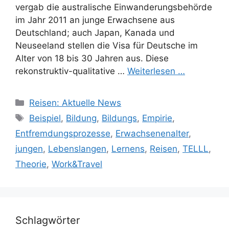
vergab die australische Einwanderungsbehörde
im Jahr 2011 an junge Erwachsene aus
Deutschland; auch Japan, Kanada und
Neuseeland stellen die Visa für Deutsche im
Alter von 18 bis 30 Jahren aus. Diese
rekonstruktiv-qualitative …
Weiterlesen …
Kategorien
Reisen: Aktuelle News
Schlagwörter
Beispiel
,
Bildung
,
Bildungs
,
Empirie
,
Entfremdungsprozesse
,
Erwachsenenalter
,
jungen
,
Lebenslangen
,
Lernens
,
Reisen
,
TELLL
,
Theorie
,
Work&Travel
Schlagwörter