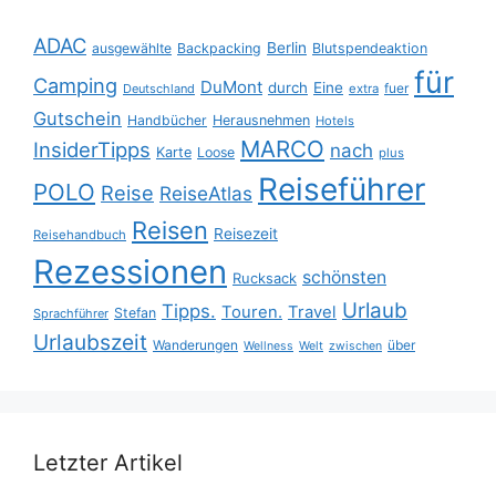
ADAC
Berlin
ausgewählte
Backpacking
Blutspendeaktion
für
Camping
DuMont
durch
Eine
fuer
Deutschland
extra
Gutschein
Handbücher
Herausnehmen
Hotels
MARCO
InsiderTipps
nach
Karte
Loose
plus
Reiseführer
POLO
Reise
ReiseAtlas
Reisen
Reisezeit
Reisehandbuch
Rezessionen
schönsten
Rucksack
Urlaub
Tipps.
Touren.
Travel
Stefan
Sprachführer
Urlaubszeit
Wanderungen
über
Wellness
Welt
zwischen
Letzter Artikel