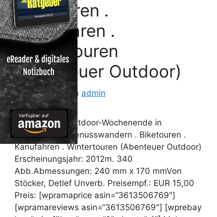
Biketouren .
Kanufahren .
Wintertouren
(Abenteuer Outdoor)
15. Juli 2012
von
admin
Ein perfektes outdoor-Wochenende in
Deutschland: Genusswandern . Biketouren .
Kanufahren . Wintertouren (Abenteuer Outdoor)
Erscheinungsjahr: 2012m. 340
Abb.Abmessungen: 240 mm x 170 mmVon
Stöcker, Detlef Unverb. Preisempf.: EUR 15,00
Preis: [wpramaprice asin=“3613506769″]
[wpramareviews asin=“3613506769″] [wprebay