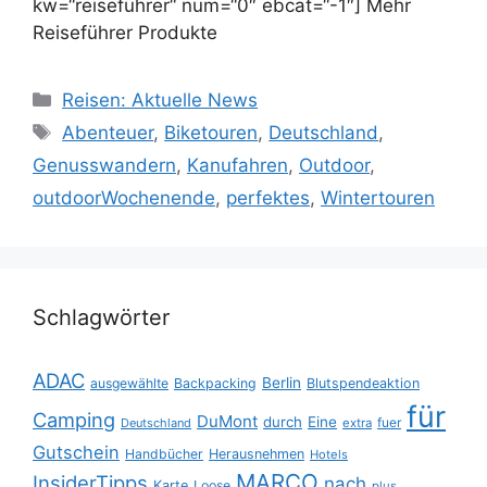
kw=“reiseführer“ num=“0″ ebcat=“-1″] Mehr
Reiseführer Produkte
Kategorien
Reisen: Aktuelle News
Schlagwörter
Abenteuer
,
Biketouren
,
Deutschland
,
Genusswandern
,
Kanufahren
,
Outdoor
,
outdoorWochenende
,
perfektes
,
Wintertouren
Schlagwörter
ADAC
Berlin
ausgewählte
Backpacking
Blutspendeaktion
für
Camping
DuMont
durch
Eine
fuer
Deutschland
extra
Gutschein
Handbücher
Herausnehmen
Hotels
MARCO
InsiderTipps
nach
Karte
Loose
plus