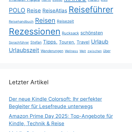
Reiseführer
POLO
Reise
ReiseAtlas
Reisen
Reisezeit
Reisehandbuch
Rezessionen
schönsten
Rucksack
Urlaub
Tipps.
Touren.
Travel
Stefan
Sprachführer
Urlaubszeit
Wanderungen
über
Wellness
Welt
zwischen
Letzter Artikel
Der neue Kindle Colorsoft: Ihr perfekter
Begleiter für Lesefreude unterwegs
Amazon Prime Day 2025: Top-Angebote für
Kindle, Technik & Reise