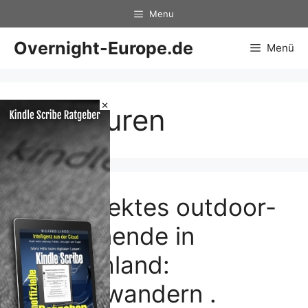
Zum
Menu
Inhalt
springen
Overnight-Europe.de
Menü
×
Biketouren
Ein perfektes outdoor-
Wochenende in
Deutschland:
Genusswandern .