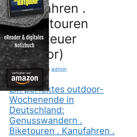
Kanufahren .
Wintertouren
(Abenteuer
Outdoor)
15. Juli 2012
von
admin
Ein perfektes outdoor-
Wochenende in
Deutschland:
Genusswandern .
Biketouren . Kanufahren .