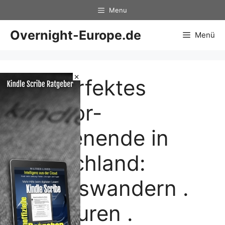
Zum
Menu
Inhalt
springen
Overnight-Europe.de
Menü
×
Ein perfektes
outdoor-
Wochenende in
Deutschland:
Genusswandern .
Biketouren .