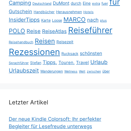
für
Camping
DuMont
durch
Eine
fuer
Deutschland
extra
Gutschein
Handbücher
Herausnehmen
Hotels
MARCO
InsiderTipps
nach
Karte
Loose
plus
Reiseführer
POLO
Reise
ReiseAtlas
Reisen
Reisezeit
Reisehandbuch
Rezessionen
schönsten
Rucksack
Urlaub
Tipps.
Touren.
Travel
Stefan
Sprachführer
Urlaubszeit
Wanderungen
über
Wellness
Welt
zwischen
Letzter Artikel
Der neue Kindle Colorsoft: Ihr perfekter
Begleiter für Lesefreude unterwegs