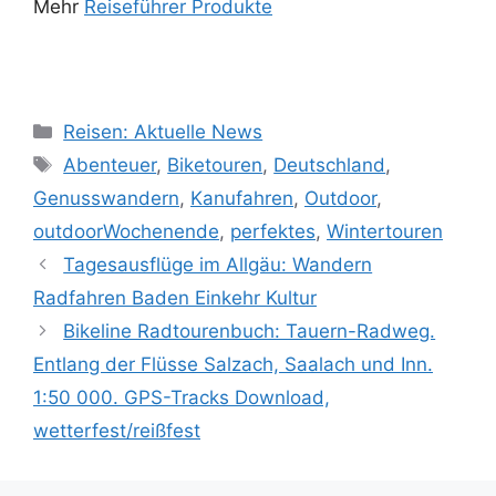
Mehr
Reiseführer Produkte
Kategorien
Reisen: Aktuelle News
Schlagwörter
Abenteuer
,
Biketouren
,
Deutschland
,
Genusswandern
,
Kanufahren
,
Outdoor
,
outdoorWochenende
,
perfektes
,
Wintertouren
Tagesausflüge im Allgäu: Wandern
Radfahren Baden Einkehr Kultur
Bikeline Radtourenbuch: Tauern-Radweg.
Entlang der Flüsse Salzach, Saalach und Inn.
1:50 000. GPS-Tracks Download,
wetterfest/reißfest