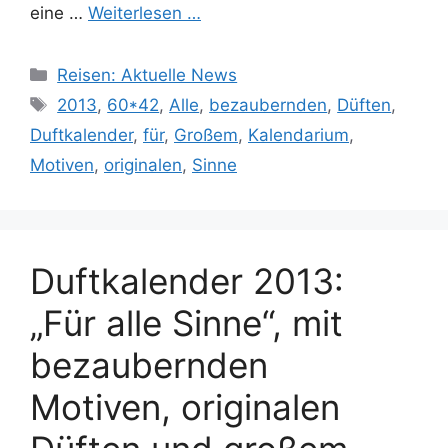
eine …
Weiterlesen …
Kategorien
Reisen: Aktuelle News
Schlagwörter
2013
,
60*42
,
Alle
,
bezaubernden
,
Düften
,
Duftkalender
,
für
,
Großem
,
Kalendarium
,
Motiven
,
originalen
,
Sinne
Duftkalender 2013:
„Für alle Sinne“, mit
bezaubernden
Motiven, originalen