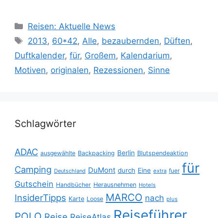
Kategorien
Reisen: Aktuelle News
Schlagwörter
2013
,
60*42
,
Alle
,
bezaubernden
,
Düften
,
Duftkalender
,
für
,
Großem
,
Kalendarium
,
Motiven
,
originalen
,
Rezessionen
,
Sinne
Schlagwörter
ADAC
Berlin
ausgewählte
Backpacking
Blutspendeaktion
für
Camping
DuMont
durch
Eine
fuer
Deutschland
extra
Gutschein
Handbücher
Herausnehmen
Hotels
MARCO
InsiderTipps
nach
Karte
Loose
plus
Reiseführer
POLO
Reise
ReiseAtlas