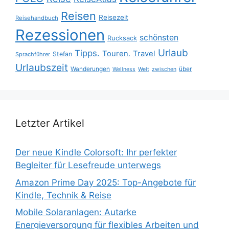
Reisen
Reisezeit
Reisehandbuch
Rezessionen
schönsten
Rucksack
Urlaub
Tipps.
Touren.
Travel
Stefan
Sprachführer
Urlaubszeit
Wanderungen
über
Wellness
Welt
zwischen
Letzter Artikel
Der neue Kindle Colorsoft: Ihr perfekter
Begleiter für Lesefreude unterwegs
Amazon Prime Day 2025: Top-Angebote für
Kindle, Technik & Reise
Mobile Solaranlagen: Autarke
Energieversorgung für flexibles Arbeiten und