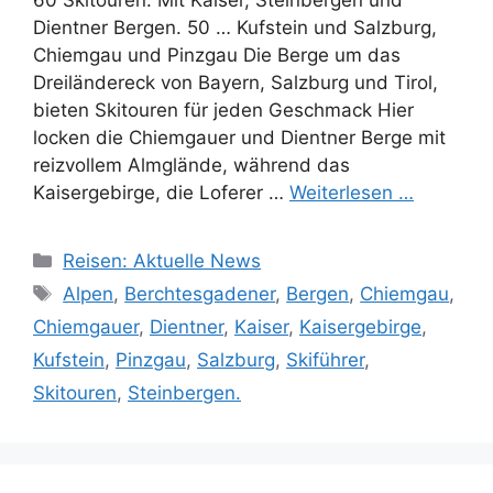
60 Skitouren: Mit Kaiser, Steinbergen und
Dientner Bergen. 50 … Kufstein und Salzburg,
Chiemgau und Pinzgau Die Berge um das
Dreiländereck von Bayern, Salzburg und Tirol,
bieten Skitouren für jeden Geschmack Hier
locken die Chiemgauer und Dientner Berge mit
reizvollem Almglände, während das
Kaisergebirge, die Loferer …
Weiterlesen …
Kategorien
Reisen: Aktuelle News
Schlagwörter
Alpen
,
Berchtesgadener
,
Bergen
,
Chiemgau
,
Chiemgauer
,
Dientner
,
Kaiser
,
Kaisergebirge
,
Kufstein
,
Pinzgau
,
Salzburg
,
Skiführer
,
Skitouren
,
Steinbergen.