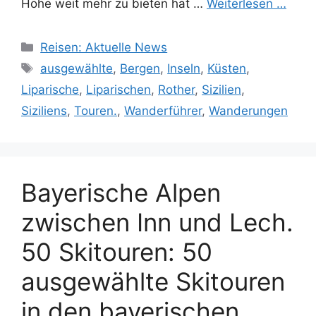
Höhe weit mehr zu bieten hat …
Weiterlesen …
Kategorien
Reisen: Aktuelle News
Schlagwörter
ausgewählte
,
Bergen
,
Inseln
,
Küsten
,
Liparische
,
Liparischen
,
Rother
,
Sizilien
,
Siziliens
,
Touren.
,
Wanderführer
,
Wanderungen
Bayerische Alpen
zwischen Inn und Lech.
50 Skitouren: 50
ausgewählte Skitouren
in den bayerischen