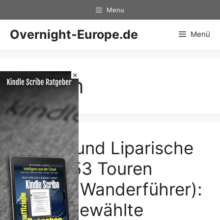
Zum
Menu
Inhalt
springen
Overnight-Europe.de
Menü
×
Bergen
Sizilien und Liparische
Inseln: 53 Touren
(Rother Wanderführer):
53 ausgewählte