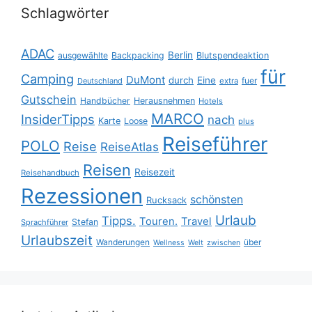
Schlagwörter
ADAC
Berlin
ausgewählte
Backpacking
Blutspendeaktion
für
Camping
DuMont
durch
Eine
fuer
Deutschland
extra
Gutschein
Handbücher
Herausnehmen
Hotels
MARCO
InsiderTipps
nach
Karte
Loose
plus
Reiseführer
POLO
Reise
ReiseAtlas
Reisen
Reisezeit
Reisehandbuch
Rezessionen
schönsten
Rucksack
Urlaub
Tipps.
Touren.
Travel
Stefan
Sprachführer
Urlaubszeit
Wanderungen
über
Wellness
Welt
zwischen