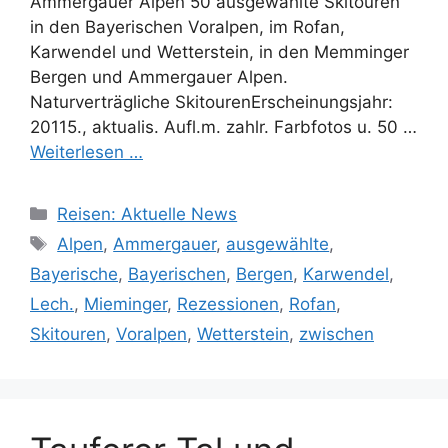
Ammergauer Alpen 50 ausgewählte Skitouren
in den Bayerischen Voralpen, im Rofan,
Karwendel und Wetterstein, in den Memminger
Bergen und Ammergauer Alpen.
Naturverträgliche SkitourenErscheinungsjahr:
20115., aktualis. Aufl.m. zahlr. Farbfotos u. 50 …
Weiterlesen …
Kategorien
Reisen: Aktuelle News
Schlagwörter
Alpen
,
Ammergauer
,
ausgewählte
,
Bayerische
,
Bayerischen
,
Bergen
,
Karwendel
,
Lech.
,
Mieminger
,
Rezessionen
,
Rofan
,
Skitouren
,
Voralpen
,
Wetterstein
,
zwischen