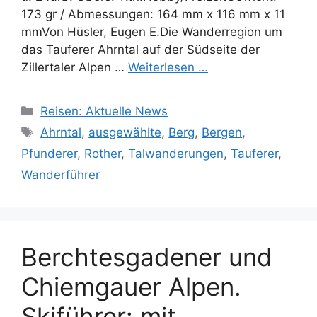
173 gr / Abmessungen: 164 mm x 116 mm x 11
mmVon Hüsler, Eugen E.Die Wanderregion um
das Tauferer Ahrntal auf der Südseite der
Zillertaler Alpen …
Weiterlesen …
Kategorien
Reisen: Aktuelle News
Schlagwörter
Ahrntal
,
ausgewählte
,
Berg
,
Bergen
,
Pfunderer
,
Rother
,
Talwanderungen
,
Tauferer
,
Wanderführer
Berchtesgadener und
Chiemgauer Alpen.
Skiführer: mit