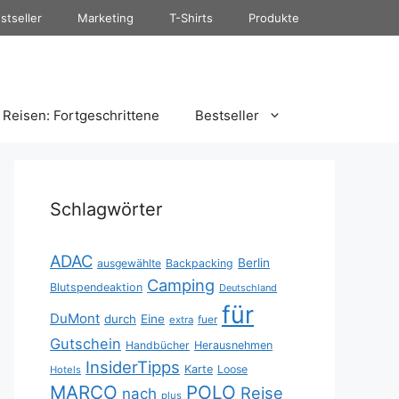
stseller
Marketing
T-Shirts
Produkte
Reisen: Fortgeschrittene
Bestseller
Schlagwörter
ADAC
Berlin
ausgewählte
Backpacking
Camping
Blutspendeaktion
Deutschland
für
DuMont
durch
Eine
fuer
extra
Gutschein
Handbücher
Herausnehmen
InsiderTipps
Karte
Loose
Hotels
MARCO
POLO
Reise
nach
plus