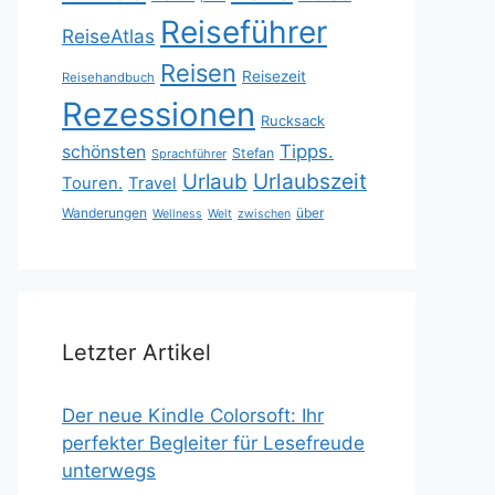
Reiseführer
ReiseAtlas
Reisen
Reisezeit
Reisehandbuch
Rezessionen
Rucksack
Tipps.
schönsten
Stefan
Sprachführer
Urlaubszeit
Urlaub
Touren.
Travel
Wanderungen
über
Wellness
Welt
zwischen
Letzter Artikel
Der neue Kindle Colorsoft: Ihr
perfekter Begleiter für Lesefreude
unterwegs