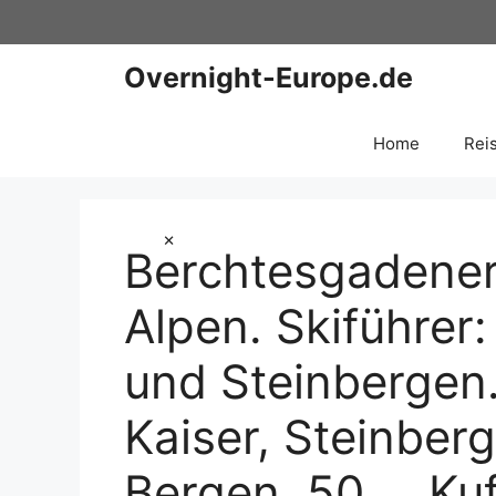
Zum
Inhalt
springen
Overnight-Europe.de
Home
Rei
×
Berchtesgadene
Alpen. Skiführer:
und Steinbergen.
Kaiser, Steinber
Bergen. 50 … Kuf