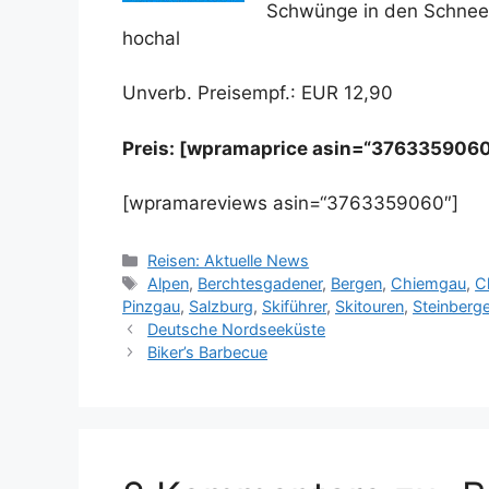
Schwünge in den Schnee z
hochal
Unverb. Preisempf.: EUR 12,90
Preis: [wpramaprice asin=“3763359060
[wpramareviews asin=“3763359060″]
Kategorien
Reisen: Aktuelle News
Schlagwörter
Alpen
,
Berchtesgadener
,
Bergen
,
Chiemgau
,
C
Pinzgau
,
Salzburg
,
Skiführer
,
Skitouren
,
Steinberge
Deutsche Nordseeküste
Biker’s Barbecue