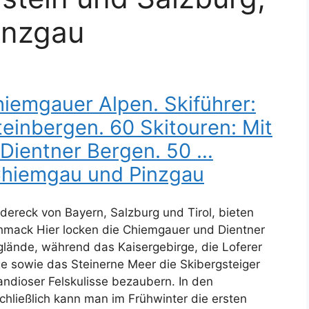
inzgau
iemgauer Alpen. Skiführer:
teinbergen. 60 Skitouren: Mit
 Dientner Bergen. 50 …
 Chiemgau und Pinzgau
dereck von Bayern, Salzburg und Tirol, bieten
chmack Hier locken die Chiemgauer und Dientner
glände, während das Kaisergebirge, die Loferer
e sowie das Steinerne Meer die Skibergsteiger
randioser Felskulisse bezaubern. In den
hließlich kann man im Frühwinter die ersten