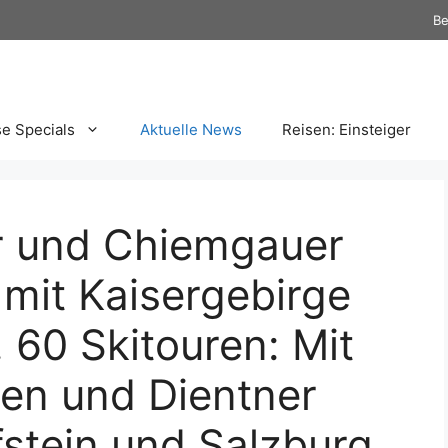
Be
se Specials
Aktuelle News
Reisen: Einsteiger
r und Chiemgauer
 mit Kaisergebirge
 60 Skitouren: Mit
gen und Dientner
stein und Salzburg,