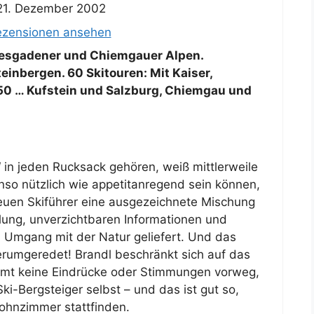
21. Dezember 2002
ezensionen ansehen
esgadener und Chiemgauer Alpen.
einbergen. 60 Skitouren: Mit Kaiser,
50 … Kufstein und Salzburg, Chiemgau und
 in jeden Rucksack gehören, weiß mittlerweile
nso nützlich wie appetitanregend sein können,
neuen Skiführer eine ausgezeichnete Mischung
lung, unverzichtbaren Informationen und
n Umgang mit der Natur geliefert. Und das
erumgeredet! Brandl beschränkt sich auf das
mmt keine Eindrücke oder Stimmungen vorweg,
ki-Bergsteiger selbst – und das ist gut so,
 Wohnzimmer stattfinden.