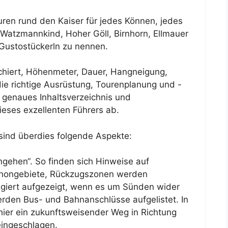
uren rund den Kaiser für jedes Können, jedes
s Watzmannkind, Hoher Göll, Birnhorn, Ellmauer
 Gustostückerln zu nennen.
chiert, Höhenmeter, Dauer, Hangneigung,
die richtige Ausrüstung, Tourenplanung und -
 genaues Inhaltsverzeichnis und
ieses exzellenten Führers ab.
sind überdies folgende Aspekte:
ngehen“. So finden sich Hinweise auf
Schongebiete, Rückzugszonen werden
giert aufgezeigt, wenn es um Sünden wider
erden Bus- und Bahnanschlüsse aufgelistet. In
er ein zukunftsweisender Weg in Richtung
eingeschlagen.