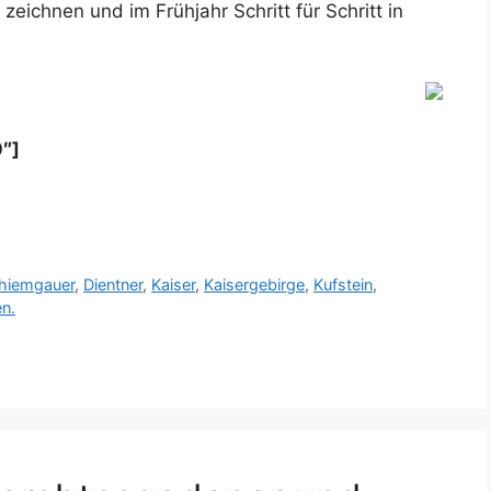
eichnen und im Frühjahr Schritt für Schritt in
″]
hiemgauer
,
Dientner
,
Kaiser
,
Kaisergebirge
,
Kufstein
,
n.