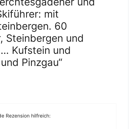
erchtesgadener und
kiführer: mit
teinbergen. 60
r, Steinbergen und
 … Kufstein und
 und Pinzgau“
e Rezension hilfreich: