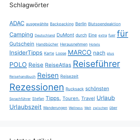
Schlagwörter
ADAC
Berlin
ausgewählte
Backpacking
Blutspendeaktion
für
Camping
DuMont
durch
Eine
fuer
Deutschland
extra
Gutschein
Handbücher
Herausnehmen
Hotels
MARCO
InsiderTipps
nach
Karte
Loose
plus
Reiseführer
POLO
Reise
ReiseAtlas
Reisen
Reisezeit
Reisehandbuch
Rezessionen
schönsten
Rucksack
Urlaub
Tipps.
Touren.
Travel
Stefan
Sprachführer
Urlaubszeit
Wanderungen
über
Wellness
Welt
zwischen