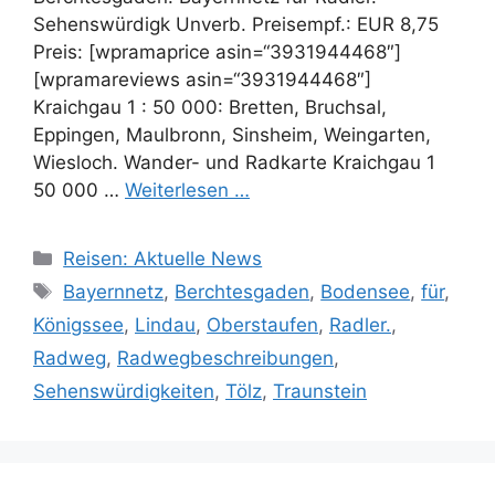
Sehenswürdigk Unverb. Preisempf.: EUR 8,75
Preis: [wpramaprice asin=“3931944468″]
[wpramareviews asin=“3931944468″]
Kraichgau 1 : 50 000: Bretten, Bruchsal,
Eppingen, Maulbronn, Sinsheim, Weingarten,
Wiesloch. Wander- und Radkarte Kraichgau 1
50 000 …
Weiterlesen …
Kategorien
Reisen: Aktuelle News
Schlagwörter
Bayernnetz
,
Berchtesgaden
,
Bodensee
,
für
,
Königssee
,
Lindau
,
Oberstaufen
,
Radler.
,
Radweg
,
Radwegbeschreibungen
,
Sehenswürdigkeiten
,
Tölz
,
Traunstein