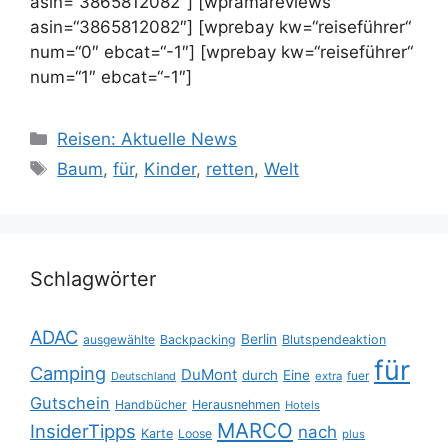
asin=“3865812082″] [wpramareviews
asin=“3865812082″] [wprebay kw=“reiseführer“
num=“0″ ebcat=“-1″] [wprebay kw=“reiseführer“
num=“1″ ebcat=“-1″]
Kategorien
Reisen: Aktuelle News
Schlagwörter
Baum
,
für
,
Kinder
,
retten
,
Welt
Schlagwörter
ADAC
Berlin
ausgewählte
Backpacking
Blutspendeaktion
für
Camping
DuMont
durch
Eine
fuer
Deutschland
extra
Gutschein
Handbücher
Herausnehmen
Hotels
MARCO
InsiderTipps
nach
Karte
Loose
plus