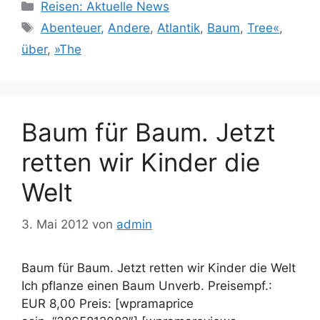
Kategorien
Reisen: Aktuelle News
Schlagwörter
Abenteuer
,
Andere
,
Atlantik
,
Baum
,
Tree«
,
über
,
»The
Baum für Baum. Jetzt
retten wir Kinder die
Welt
3. Mai 2012
von
admin
Baum für Baum. Jetzt retten wir Kinder die Welt
Ich pflanze einen Baum Unverb. Preisempf.:
EUR 8,00 Preis: [wpramaprice