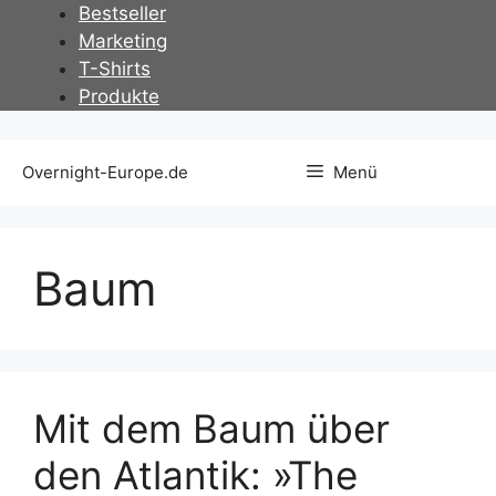
Zum
Bestseller
Inhalt
Marketing
springen
T-Shirts
Produkte
Overnight-Europe.de
Menü
Baum
Mit dem Baum über
den Atlantik: »The