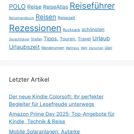
Reiseführer
POLO
Reise
ReiseAtlas
Reisen
Reisezeit
Reisehandbuch
Rezessionen
schönsten
Rucksack
Urlaub
Tipps.
Touren.
Travel
Stefan
Sprachführer
Urlaubszeit
Wanderungen
über
Wellness
Welt
zwischen
Letzter Artikel
Der neue Kindle Colorsoft: Ihr perfekter
Begleiter für Lesefreude unterwegs
Amazon Prime Day 2025: Top-Angebote für
Kindle, Technik & Reise
Mobile Solaranlagen: Autarke