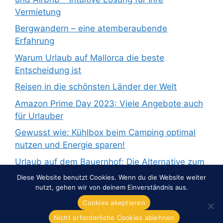
Vermietung
Bergwandern – eine atemberaubende
Erfahrung
Warum Urlaub auf Mallorca die beste
Entscheidung ist
Reisen in die schönsten Länder der Welt
Amazon Prime Day 2023: Viele Angebote auch
für Urlauber
Gewusst wie: Kühlbox beim Camping optimal
nutzen und Energie sparen!
Urlaub auf dem Bauernhof: Die Alternative zum
Pauschalurlaub
Diese Website benutzt Cookies. Wenn du die Website weiter
nutzt, gehen wir von deinem Einverständnis aus.
Cookies akeptieren
Nicht erforderliche Cookies ablehnen
© 2026 Overnight-Europe.de
• Erstellt mit