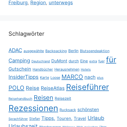
Freiburg
,
Region
,
unterwegs
Schlagwörter
ADAC
Berlin
ausgewählte
Backpacking
Blutspendeaktion
für
Camping
DuMont
durch
Eine
fuer
Deutschland
extra
Gutschein
Handbücher
Herausnehmen
Hotels
MARCO
InsiderTipps
nach
Karte
Loose
plus
Reiseführer
POLO
Reise
ReiseAtlas
Reisen
Reisezeit
Reisehandbuch
Rezessionen
schönsten
Rucksack
Urlaub
Tipps.
Touren.
Travel
Stefan
Sprachführer
Urlaubszeit
Wanderungen
über