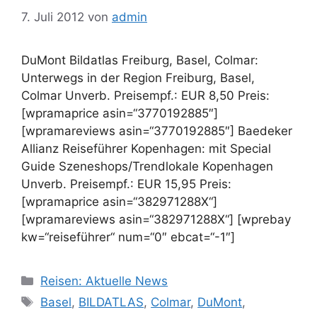
7. Juli 2012
von
admin
DuMont Bildatlas Freiburg, Basel, Colmar:
Unterwegs in der Region Freiburg, Basel,
Colmar Unverb. Preisempf.: EUR 8,50 Preis:
[wpramaprice asin=“3770192885″]
[wpramareviews asin=“3770192885″] Baedeker
Allianz Reiseführer Kopenhagen: mit Special
Guide Szeneshops/Trendlokale Kopenhagen
Unverb. Preisempf.: EUR 15,95 Preis:
[wpramaprice asin=“382971288X“]
[wpramareviews asin=“382971288X“] [wprebay
kw=“reiseführer“ num=“0″ ebcat=“-1″]
Kategorien
Reisen: Aktuelle News
Schlagwörter
Basel
,
BILDATLAS
,
Colmar
,
DuMont
,