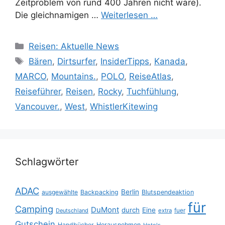
Zeitproblem von rund 400 Jahren nicht wäre).
Die gleichnamigen …
Weiterlesen …
Kategorien
Reisen: Aktuelle News
Schlagwörter
Bären
,
Dirtsurfer
,
InsiderTipps
,
Kanada
,
MARCO
,
Mountains.
,
POLO
,
ReiseAtlas
,
Reiseführer
,
Reisen
,
Rocky
,
Tuchfühlung
,
Vancouver.
,
West
,
WhistlerKitewing
Schlagwörter
ADAC
Berlin
ausgewählte
Backpacking
Blutspendeaktion
für
Camping
DuMont
durch
Eine
fuer
Deutschland
extra
Gutschein
Handbücher
Herausnehmen
Hotels