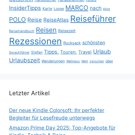
MARCO
InsiderTipps
nach
Karte
Loose
plus
Reiseführer
POLO
Reise
ReiseAtlas
Reisen
Reisezeit
Reisehandbuch
Rezessionen
schönsten
Rucksack
Urlaub
Tipps.
Touren.
Travel
Stefan
Sprachführer
Urlaubszeit
Wanderungen
über
Wellness
Welt
zwischen
Letzter Artikel
Der neue Kindle Colorsoft: Ihr perfekter
Begleiter für Lesefreude unterwegs
Amazon Prime Day 2025: Top-Angebote für