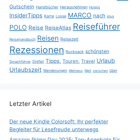
Gutschein
Handbücher
Herausnehmen
Hotels
MARCO
InsiderTipps
nach
Karte
Loose
plus
Reiseführer
POLO
Reise
ReiseAtlas
Reisen
Reisezeit
Reisehandbuch
Rezessionen
schönsten
Rucksack
Urlaub
Tipps.
Touren.
Travel
Stefan
Sprachführer
Urlaubszeit
Wanderungen
über
Wellness
Welt
zwischen
Letzter Artikel
Der neue Kindle Colorsoft: Ihr perfekter
Begleiter für Lesefreude unterwegs
Amazon Prime Day 2025: Top-Angebote für