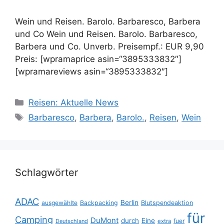
Wein und Reisen. Barolo. Barbaresco, Barbera
und Co Wein und Reisen. Barolo. Barbaresco,
Barbera und Co. Unverb. Preisempf.: EUR 9,90
Preis: [wpramaprice asin=“3895333832″]
[wpramareviews asin=“3895333832″]
Kategorien
Reisen: Aktuelle News
Schlagwörter
Barbaresco
,
Barbera
,
Barolo.
,
Reisen
,
Wein
Schlagwörter
ADAC
Berlin
ausgewählte
Backpacking
Blutspendeaktion
für
Camping
DuMont
durch
Eine
fuer
Deutschland
extra