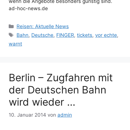
wenn die Angebote besonders günstig sind.
ad-hoc-news.de
Kategorien
Reisen: Aktuelle News
Schlagwörter
Bahn
,
Deutsche
,
FINGER
,
tickets
,
vor echte
,
warnt
Berlin – Zugfahren mit
der Deutschen Bahn
wird wieder …
10. Januar 2014
von
admin