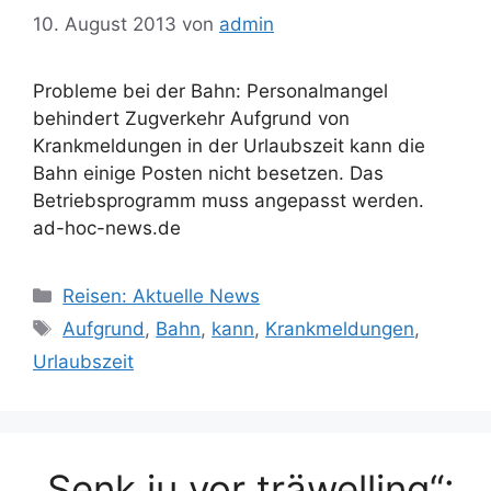
10. August 2013
von
admin
Probleme bei der Bahn: Personalmangel
behindert Zugverkehr Aufgrund von
Krankmeldungen in der Urlaubszeit kann die
Bahn einige Posten nicht besetzen. Das
Betriebsprogramm muss angepasst werden.
ad-hoc-news.de
Kategorien
Reisen: Aktuelle News
Schlagwörter
Aufgrund
,
Bahn
,
kann
,
Krankmeldungen
,
Urlaubszeit
„Senk ju vor träwelling“: