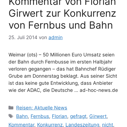
Kommentar von Florian
Girwert zur Konkurrenz
von Fernbus und Bahn
25. Juli 2014
von
admin
Weimar (ots) – 50 Millionen Euro Umsatz seien
der Bahn durch Fernbusse im ersten Halbjahr
verloren gegangen – das hat Bahnchef Rüdiger
Grube am Donnerstag beklagt. Aus seiner Sicht
ist das keine gute Entwicklung, dass Anbieter
wie der ADAC, die Deutsche … ad-hoc-news.de
Kategorien
Reisen: Aktuelle News
Schlagwörter
Bahn
,
Fernbus
,
Florian
,
gefragt
,
Girwert
,
Kommentar
,
Konkurrenz
,
Landeszeitung
,
nicht
,