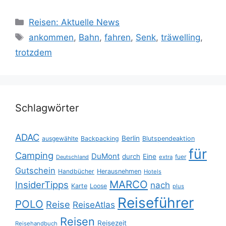
Kategorien
Reisen: Aktuelle News
Schlagwörter
ankommen
,
Bahn
,
fahren
,
Senk
,
träwelling
,
trotzdem
Schlagwörter
ADAC
Berlin
ausgewählte
Backpacking
Blutspendeaktion
für
Camping
DuMont
durch
Eine
fuer
Deutschland
extra
Gutschein
Handbücher
Herausnehmen
Hotels
MARCO
InsiderTipps
nach
Karte
Loose
plus
Reiseführer
POLO
Reise
ReiseAtlas
Reisen
Reisezeit
Reisehandbuch