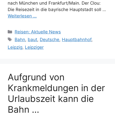
nach München und Frankfurt/Main. Der Clou:
Die Reisezeit in die bayrische Hauptstadt soll …
Weiterlesen …
Kategorien
Reisen: Aktuelle News
Schlagwörter
Bahn
,
baut
,
Deutsche
,
Hauptbahnhof
,
Leipzig
,
Leipziger
Aufgrund von
Krankmeldungen in der
Urlaubszeit kann die
Bahn …