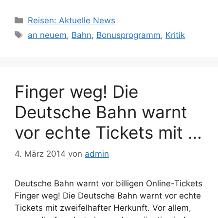
Kategorien
Reisen: Aktuelle News
Schlagwörter
an neuem
,
Bahn
,
Bonusprogramm
,
Kritik
Finger weg! Die
Deutsche Bahn warnt
vor echte Tickets mit …
4. März 2014
von
admin
Deutsche Bahn warnt vor billigen Online-Tickets
Finger weg! Die Deutsche Bahn warnt vor echte
Tickets mit zweifelhafter Herkunft. Vor allem,