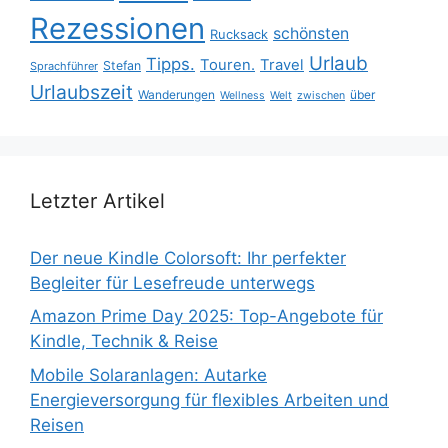
Rezessionen
schönsten
Rucksack
Urlaub
Tipps.
Touren.
Travel
Stefan
Sprachführer
Urlaubszeit
Wanderungen
über
Wellness
Welt
zwischen
Letzter Artikel
Der neue Kindle Colorsoft: Ihr perfekter
Begleiter für Lesefreude unterwegs
Amazon Prime Day 2025: Top-Angebote für
Kindle, Technik & Reise
Mobile Solaranlagen: Autarke
Energieversorgung für flexibles Arbeiten und
Reisen