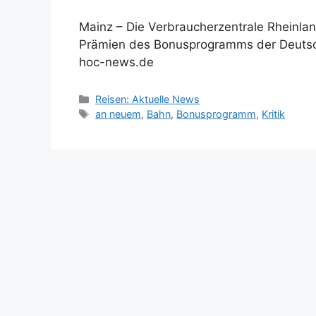
Mainz – Die Verbraucherzentrale Rheinla
Prämien des Bonusprogramms der Deutsche
hoc-news.de
Kategorien
Reisen: Aktuelle News
Schlagwörter
an neuem
,
Bahn
,
Bonusprogramm
,
Kritik