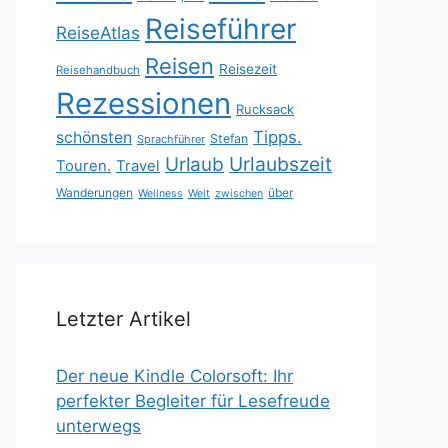
Reiseführer
ReiseAtlas
Reisen
Reisezeit
Reisehandbuch
Rezessionen
Rucksack
Tipps.
schönsten
Stefan
Sprachführer
Urlaubszeit
Urlaub
Touren.
Travel
Wanderungen
über
Wellness
Welt
zwischen
Letzter Artikel
Der neue Kindle Colorsoft: Ihr
perfekter Begleiter für Lesefreude
unterwegs