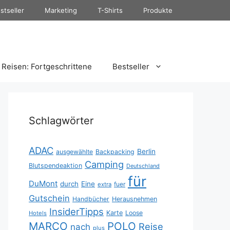
stseller
Marketing
T-Shirts
Produkte
Reisen: Fortgeschrittene
Bestseller
Schlagwörter
ADAC
Berlin
ausgewählte
Backpacking
Camping
Blutspendeaktion
Deutschland
für
DuMont
durch
Eine
fuer
extra
Gutschein
Handbücher
Herausnehmen
InsiderTipps
Karte
Loose
Hotels
MARCO
POLO
Reise
nach
plus