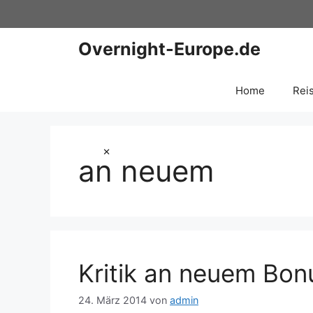
Zum
Inhalt
springen
Overnight-Europe.de
Home
Rei
×
an neuem
Kritik an neuem Bo
24. März 2014
von
admin