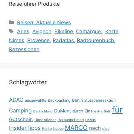
Reiseführer Produkte
Kategorien
Reisen: Aktuelle News
Schlagwörter
Arles
,
Avignon
,
Bikeline
,
Camargue.
,
Karte
,
Nimes
,
Provence
,
Radatlas
,
Radtourenbuch
,
Rezessionen
Schlagwörter
ADAC
Berlin
ausgewählte
Backpacking
Blutspendeaktion
für
Camping
DuMont
durch
Eine
fuer
Deutschland
extra
Gutschein
Handbücher
Herausnehmen
Hotels
MARCO
InsiderTipps
nach
Karte
Loose
plus