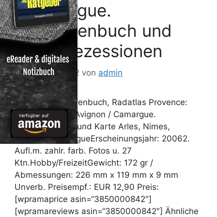
/ Camargue.
Radtourenbuch und
Karte Rezessionen
16. Februar 2012
von
admin
Bikeline Radtourenbuch, Radatlas Provence:
Arles / Nimes / Avignon / Camargue.
Radtourenbuch und Karte Arles, Nimes,
Avignon, CamargueErscheinungsjahr: 20062.
Aufl.m. zahlr. farb. Fotos u. 27
Ktn.Hobby/FreizeitGewicht: 172 gr /
Abmessungen: 226 mm x 119 mm x 9 mm
Unverb. Preisempf.: EUR 12,90 Preis:
[wpramaprice asin=“3850000842″]
[wpramareviews asin=“3850000842″] Ähnliche