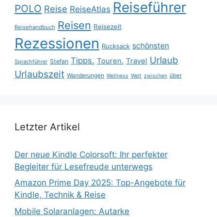
Reiseführer
POLO
Reise
ReiseAtlas
Reisen
Reisezeit
Reisehandbuch
Rezessionen
schönsten
Rucksack
Urlaub
Tipps.
Touren.
Travel
Stefan
Sprachführer
Urlaubszeit
Wanderungen
über
Wellness
Welt
zwischen
Letzter Artikel
Der neue Kindle Colorsoft: Ihr perfekter
Begleiter für Lesefreude unterwegs
Amazon Prime Day 2025: Top-Angebote für
Kindle, Technik & Reise
Mobile Solaranlagen: Autarke