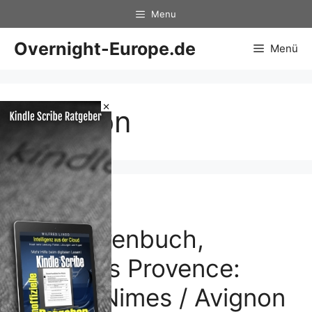
Zum
Menu
Inhalt
springen
Overnight-Europe.de
Menü
×
Avignon
Bikeline
Radtourenbuch,
Radatlas Provence:
Arles / Nimes / Avignon