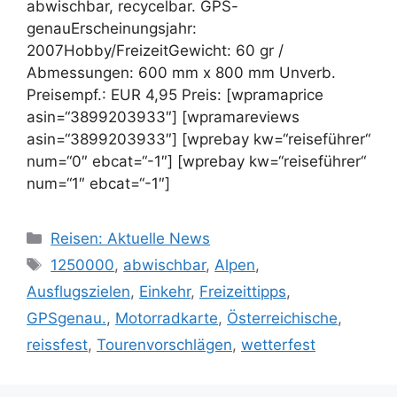
abwischbar, recycelbar. GPS-
genauErscheinungsjahr:
2007Hobby/FreizeitGewicht: 60 gr /
Abmessungen: 600 mm x 800 mm Unverb.
Preisempf.: EUR 4,95 Preis: [wpramaprice
asin=“3899203933″] [wpramareviews
asin=“3899203933″] [wprebay kw=“reiseführer“
num=“0″ ebcat=“-1″] [wprebay kw=“reiseführer“
num=“1″ ebcat=“-1″]
Kategorien
Reisen: Aktuelle News
Schlagwörter
1250000
,
abwischbar
,
Alpen
,
Ausflugszielen
,
Einkehr
,
Freizeittipps
,
GPSgenau.
,
Motorradkarte
,
Österreichische
,
reissfest
,
Tourenvorschlägen
,
wetterfest