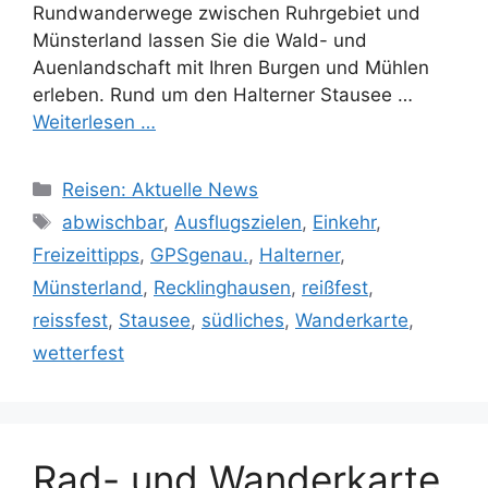
Rundwanderwege zwischen Ruhrgebiet und
Münsterland lassen Sie die Wald- und
Auenlandschaft mit Ihren Burgen und Mühlen
erleben. Rund um den Halterner Stausee …
Weiterlesen …
Kategorien
Reisen: Aktuelle News
Schlagwörter
abwischbar
,
Ausflugszielen
,
Einkehr
,
Freizeittipps
,
GPSgenau.
,
Halterner
,
Münsterland
,
Recklinghausen
,
reißfest
,
reissfest
,
Stausee
,
südliches
,
Wanderkarte
,
wetterfest
Rad- und Wanderkarte