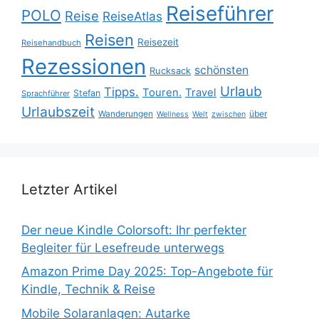
Reiseführer
POLO
Reise
ReiseAtlas
Reisen
Reisezeit
Reisehandbuch
Rezessionen
schönsten
Rucksack
Urlaub
Tipps.
Touren.
Travel
Stefan
Sprachführer
Urlaubszeit
Wanderungen
über
Wellness
Welt
zwischen
Letzter Artikel
Der neue Kindle Colorsoft: Ihr perfekter
Begleiter für Lesefreude unterwegs
Amazon Prime Day 2025: Top-Angebote für
Kindle, Technik & Reise
Mobile Solaranlagen: Autarke