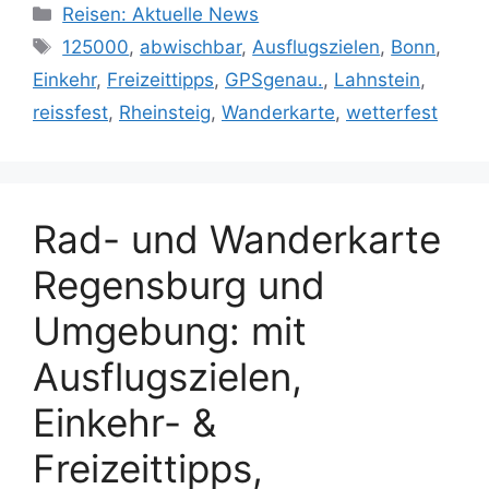
Kategorien
Reisen: Aktuelle News
Schlagwörter
125000
,
abwischbar
,
Ausflugszielen
,
Bonn
,
Einkehr
,
Freizeittipps
,
GPSgenau.
,
Lahnstein
,
reissfest
,
Rheinsteig
,
Wanderkarte
,
wetterfest
Rad- und Wanderkarte
Regensburg und
Umgebung: mit
Ausflugszielen,
Einkehr- &
Freizeittipps,