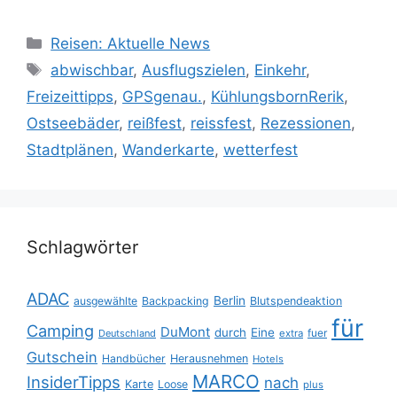
Kategorien
Reisen: Aktuelle News
Schlagwörter
abwischbar
,
Ausflugszielen
,
Einkehr
,
Freizeittipps
,
GPSgenau.
,
KühlungsbornRerik
,
Ostseebäder
,
reißfest
,
reissfest
,
Rezessionen
,
Stadtplänen
,
Wanderkarte
,
wetterfest
Schlagwörter
ADAC
Berlin
ausgewählte
Backpacking
Blutspendeaktion
für
Camping
DuMont
durch
Eine
fuer
Deutschland
extra
Gutschein
Handbücher
Herausnehmen
Hotels
MARCO
InsiderTipps
nach
Karte
Loose
plus