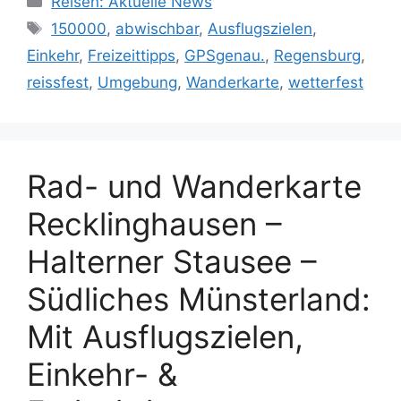
Reisen: Aktuelle News
Schlagwörter
150000
,
abwischbar
,
Ausflugszielen
,
Einkehr
,
Freizeittipps
,
GPSgenau.
,
Regensburg
,
reissfest
,
Umgebung
,
Wanderkarte
,
wetterfest
Rad- und Wanderkarte
Recklinghausen –
Halterner Stausee –
Südliches Münsterland:
Mit Ausflugszielen,
Einkehr- &