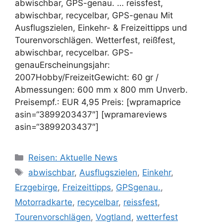
abwischbar, GPS-genau. … reissfest,
abwischbar, recycelbar, GPS-genau Mit
Ausflugszielen, Einkehr- & Freizeittipps und
Tourenvorschlägen. Wetterfest, reißfest,
abwischbar, recycelbar. GPS-
genauErscheinungsjahr:
2007Hobby/FreizeitGewicht: 60 gr /
Abmessungen: 600 mm x 800 mm Unverb.
Preisempf.: EUR 4,95 Preis: [wpramaprice
asin=“3899203437″] [wpramareviews
asin=“3899203437″]
Kategorien
Reisen: Aktuelle News
Schlagwörter
abwischbar
,
Ausflugszielen
,
Einkehr
,
Erzgebirge
,
Freizeittipps
,
GPSgenau.
,
Motorradkarte
,
recycelbar
,
reissfest
,
Tourenvorschlägen
,
Vogtland
,
wetterfest