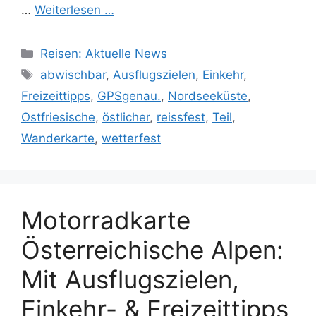
…
Weiterlesen …
Kategorien
Reisen: Aktuelle News
Schlagwörter
abwischbar
,
Ausflugszielen
,
Einkehr
,
Freizeittipps
,
GPSgenau.
,
Nordseeküste
,
Ostfriesische
,
östlicher
,
reissfest
,
Teil
,
Wanderkarte
,
wetterfest
Motorradkarte
Österreichische Alpen:
Mit Ausflugszielen,
Einkehr- & Freizeittipps