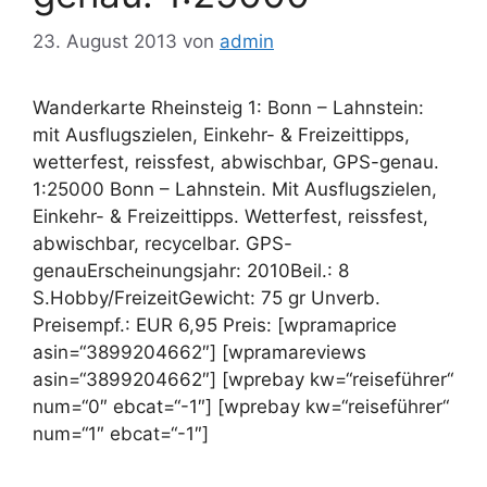
23. August 2013
von
admin
Wanderkarte Rheinsteig 1: Bonn – Lahnstein:
mit Ausflugszielen, Einkehr- & Freizeittipps,
wetterfest, reissfest, abwischbar, GPS-genau.
1:25000 Bonn – Lahnstein. Mit Ausflugszielen,
Einkehr- & Freizeittipps. Wetterfest, reissfest,
abwischbar, recycelbar. GPS-
genauErscheinungsjahr: 2010Beil.: 8
S.Hobby/FreizeitGewicht: 75 gr Unverb.
Preisempf.: EUR 6,95 Preis: [wpramaprice
asin=“3899204662″] [wpramareviews
asin=“3899204662″] [wprebay kw=“reiseführer“
num=“0″ ebcat=“-1″] [wprebay kw=“reiseführer“
num=“1″ ebcat=“-1″]