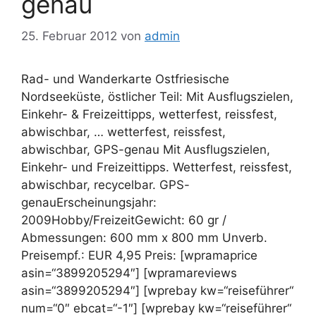
genau
25. Februar 2012
von
admin
Rad- und Wanderkarte Ostfriesische
Nordseeküste, östlicher Teil: Mit Ausflugszielen,
Einkehr- & Freizeittipps, wetterfest, reissfest,
abwischbar, … wetterfest, reissfest,
abwischbar, GPS-genau Mit Ausflugszielen,
Einkehr- und Freizeittipps. Wetterfest, reissfest,
abwischbar, recycelbar. GPS-
genauErscheinungsjahr:
2009Hobby/FreizeitGewicht: 60 gr /
Abmessungen: 600 mm x 800 mm Unverb.
Preisempf.: EUR 4,95 Preis: [wpramaprice
asin=“3899205294″] [wpramareviews
asin=“3899205294″] [wprebay kw=“reiseführer“
num=“0″ ebcat=“-1″] [wprebay kw=“reiseführer“