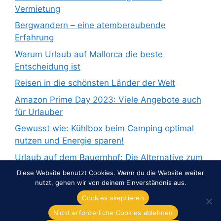
Vermietung
Bergwandern – eine atemberaubende
Erfahrung
Warum Urlaub auf Mallorca die beste
Entscheidung ist
Reisen in die schönsten Länder der Welt
Amazon Prime Day 2023: Viele Angebote auch
für Urlauber
Gewusst wie: Kühlbox beim Camping optimal
nutzen und Energie sparen!
Urlaub auf dem Bauernhof: Die Alternative zum
Pauschalurlaub
Diese Website benutzt Cookies. Wenn du die Website weiter
nutzt, gehen wir von deinem Einverständnis aus.
Cookies akeptieren
Nicht erforderliche Cookies ablehnen
© 2026 Overnight-Europe.de
• Erstellt mit