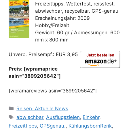
Freizeittipps. Wetterfest, reissfest,
abwischbar, recycelbar. GPS-genau
Erscheinungsjahr: 2009
Hobby/Freizeit
Gewicht: 60 gr / Abmessungen: 600
mm x 800 mm
Unverb. Preisempf.: EUR 3,95
Preis: [wpramaprice
asin=“3899205642″]
[wpramareviews asin=“3899205642″]
Kategorien
Reisen: Aktuelle News
Schlagwörter
abwischbar
,
Ausflugszielen
,
Einkehr
,
Freizeittipps
,
GPSgenau.
,
KühlungsbornRerik
,