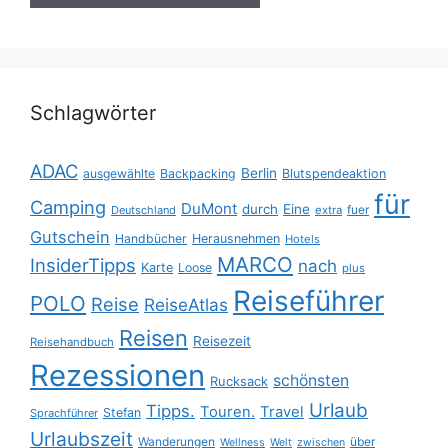
Schlagwörter
ADAC
Berlin
ausgewählte
Backpacking
Blutspendeaktion
für
Camping
DuMont
durch
Eine
fuer
Deutschland
extra
Gutschein
Handbücher
Herausnehmen
Hotels
MARCO
InsiderTipps
nach
Karte
Loose
plus
Reiseführer
POLO
Reise
ReiseAtlas
Reisen
Reisezeit
Reisehandbuch
Rezessionen
schönsten
Rucksack
Urlaub
Tipps.
Touren.
Travel
Stefan
Sprachführer
Urlaubszeit
Wanderungen
über
Wellness
Welt
zwischen