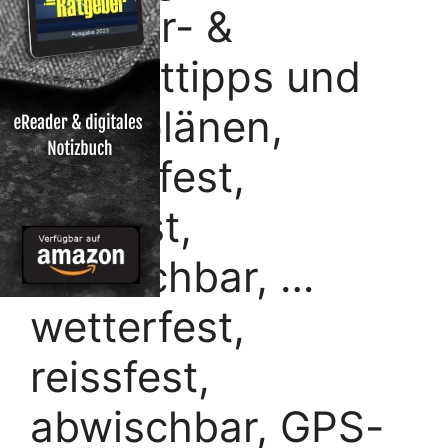
Einkehr- &
Freizeittipps und
Stadtplänen,
wetterfest,
reißfest,
abwischbar, …
wetterfest,
reissfest,
abwischbar, GPS-