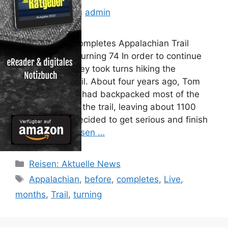
1. April 2013
von
admin
Live Oak man completes Appalachian Trail
months before turning 74 In order to continue
backpacking, they took turns hiking the
Appalachian Trail. About four years ago, Tom
realized that he had backpacked most of the
southern half of the trail, leaving about 1100
miles to go. “I decided to get serious and finish
it,” … …
Weiterlesen …
Kategorien
Reisen: Aktuelle News
Schlagwörter
Appalachian
,
before
,
completes
,
Live
,
months
,
Trail
,
turning