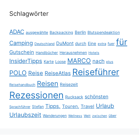
Schlagwörter
ADAC
Berlin
ausgewählte
Backpacking
Blutspendeaktion
für
Camping
DuMont
durch
Eine
fuer
Deutschland
extra
Gutschein
Handbücher
Herausnehmen
Hotels
MARCO
InsiderTipps
nach
Karte
Loose
plus
Reiseführer
POLO
Reise
ReiseAtlas
Reisen
Reisezeit
Reisehandbuch
Rezessionen
schönsten
Rucksack
Urlaub
Tipps.
Touren.
Travel
Stefan
Sprachführer
Urlaubszeit
Wanderungen
über
Wellness
Welt
zwischen