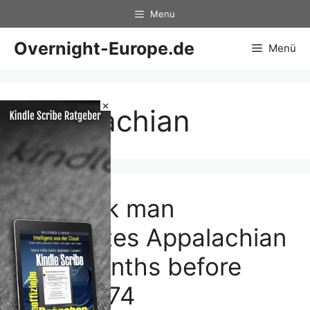
Zum
Menu
Inhalt
springen
Overnight-Europe.de
Menü
×
Appalachian
Live Oak man
completes Appalachian
Trail months before
turning 74