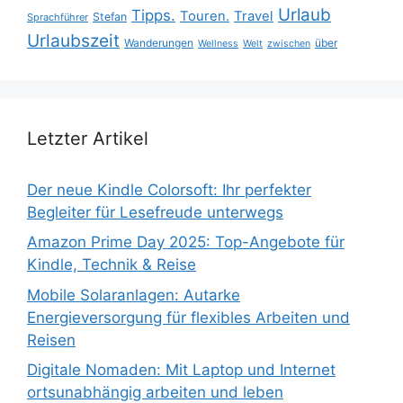
Urlaub
Tipps.
Touren.
Travel
Stefan
Sprachführer
Urlaubszeit
Wanderungen
über
Wellness
Welt
zwischen
Letzter Artikel
Der neue Kindle Colorsoft: Ihr perfekter
Begleiter für Lesefreude unterwegs
Amazon Prime Day 2025: Top-Angebote für
Kindle, Technik & Reise
Mobile Solaranlagen: Autarke
Energieversorgung für flexibles Arbeiten und
Reisen
Digitale Nomaden: Mit Laptop und Internet
ortsunabhängig arbeiten und leben