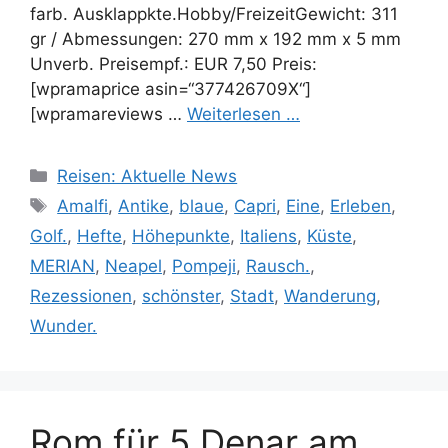
farb. Ausklappkte.Hobby/FreizeitGewicht: 311
gr / Abmessungen: 270 mm x 192 mm x 5 mm
Unverb. Preisempf.: EUR 7,50 Preis:
[wpramaprice asin=“377426709X“]
[wpramareviews …
Weiterlesen …
Kategorien
Reisen: Aktuelle News
Schlagwörter
Amalfi
,
Antike
,
blaue
,
Capri
,
Eine
,
Erleben
,
Golf.
,
Hefte
,
Höhepunkte
,
Italiens
,
Küste
,
MERIAN
,
Neapel
,
Pompeji
,
Rausch.
,
Rezessionen
,
schönster
,
Stadt
,
Wanderung
,
Wunder.
Rom für 5 Denar am