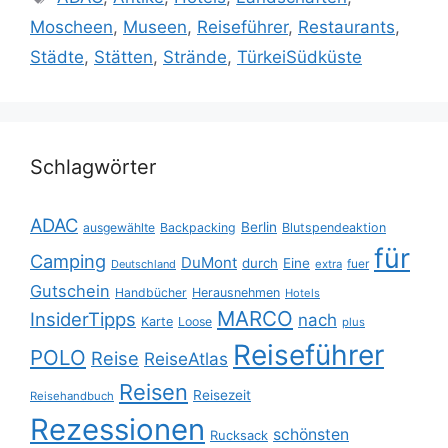
Moscheen
,
Museen
,
Reiseführer
,
Restaurants
,
Städte
,
Stätten
,
Strände
,
TürkeiSüdküste
Schlagwörter
ADAC
Berlin
ausgewählte
Backpacking
Blutspendeaktion
für
Camping
DuMont
durch
Eine
fuer
Deutschland
extra
Gutschein
Handbücher
Herausnehmen
Hotels
MARCO
InsiderTipps
nach
Karte
Loose
plus
Reiseführer
POLO
Reise
ReiseAtlas
Reisen
Reisezeit
Reisehandbuch
Rezessionen
schönsten
Rucksack