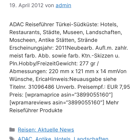
19. April 2012
von
admin
ADAC Reiseführer Türkei-Südküste: Hotels,
Restaurants, Städte, Museen, Landschaften,
Moscheen, Antike Stätten, Strände
Erscheinungsjahr: 2011Neubearb. Aufl.m. zahlr.
meist farb. Abb. sowie farb. Ktn.-Skizzen u.
Pln.Hobby/FreizeitGewicht: 277 gr /
Abmessungen: 220 mm x 121 mm x 14 mmVon
Wünsche, EricaHinweis:Neuausgabe siehe
Titelnr. 31096486 Unverb. Preisempf.: EUR 7,95
Preis: [wpramaprice asin=“3899055160″]
[wpramareviews asin=“3899055160″] Mehr
Reiseführer Produkte
Kategorien
Reisen: Aktuelle News
Schlagwörter
ADAC
,
Antike
,
Hotels
,
Landschaften
,