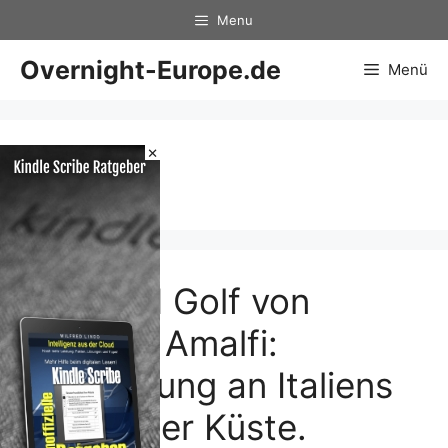
Zum
Menu
Inhalt
springen
Overnight-Europe.de
Menü
×
Antike
MERIAN Golf von
Neapel: Amalfi:
Wanderung an Italiens
schönster Küste.